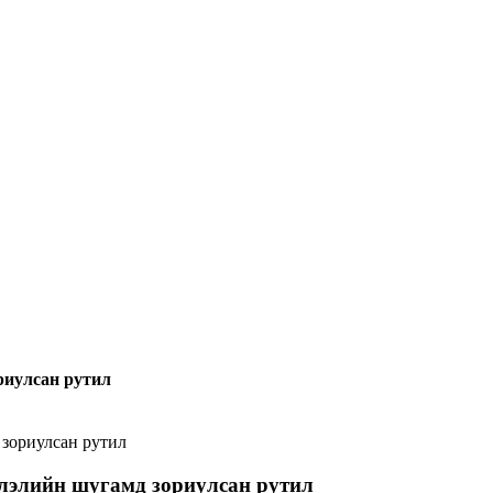
риулсан рутил
 зориулсан рутил
рлэлийн шугамд зориулсан рутил