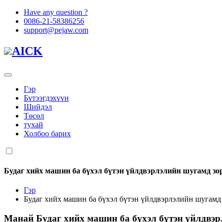
Have any question ?
0086-21-58386256
support@pejaw.com
AICK
Гэр
Бүтээгдэхүүн
Шийдэл
Төсөл
тухай
Холбоо барих
Будаг хийх машин ба бүхэл бүтэн үйлдвэрлэлийн шугамд зо
Гэр
Будаг хийх машин ба бүхэл бүтэн үйлдвэрлэлийн шугамд
Манай
Будаг хийх машин ба бүхэл бүтэн үйлдвэ