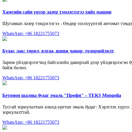
Хамгийн сайн үнээр лазер тэмдэглэгээ хийх машин
Шугамын лазер тэмдэглэгээ - Өндөр эзэлхүүнтэй автомат тэмд
WhatsApp: +86 18221755073
Будаг, лак: төрөл, ялгаа, шинж чанар, тодорхойлолт
Зарим үйлдвэрлэгчид байгалийн давирхай дээр үйлдвэрлэсэн бу
байж болно.
WhatsApp: +86 18221755073
Бетонон шалны будаг эмаль "Профи" – TEKS Mongolia
Тусгай зориулалтын алкид-уретан эмаль будаг: Хэрэглэх хүрээ: 
зориулалттай.
WhatsApp: +86 18221755073