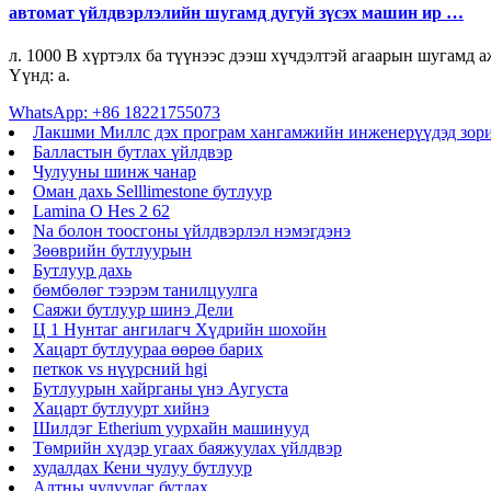
автомат үйлдвэрлэлийн шугамд дугуй зүсэх машин ир …
л. 1000 В хүртэлх ба түүнээс дээш хүчдэлтэй агаарын шугамд а
Үүнд: а.
WhatsApp: +86 18221755073
Лакшми Миллс дэх програм хангамжийн инженерүүдэд зориу
Балластын бутлах үйлдвэр
Чулууны шинж чанар
Оман дахь Selllimestone бутлуур
Lamina O Hes 2 62
Na болон тоосгоны үйлдвэрлэл нэмэгдэнэ
Зөөврийн бутлуурын
Бутлуур дахь
бөмбөлөг тээрэм танилцуулга
Саяжи бутлуур шинэ Дели
Ц 1 Нунтаг ангилагч Хүдрийн шохойн
Хацарт бутлуураа өөрөө барих
петкок vs нүүрсний hgi
Бутлуурын хайрганы үнэ Аугуста
Хацарт бутлуурт хийнэ
Шилдэг Etherium уурхайн машинууд
Төмрийн хүдэр угаах баяжуулах үйлдвэр
худалдах Кени чулуу бутлуур
Алтны чулуулаг бутлах