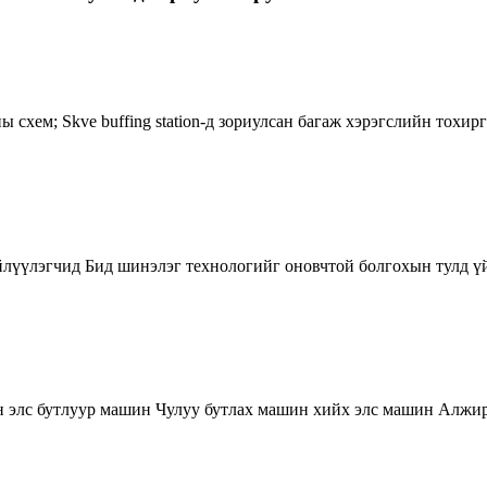
схем; Skve buffing station-д зориулсан багаж хэрэгслийн тохи
йлүүлэгчид Бид шинэлэг технологийг оновчтой болгохын тулд үй
 элс бутлуур машин Чулуу бутлах машин хийх элс машин Алжир н