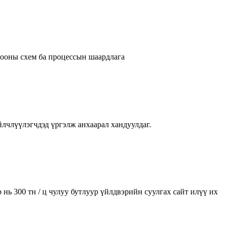
ргооны схем ба процессын шаардлага
лчлүүлэгчдэд үргэлж анхаарал хандуулдаг.
ь 300 тн / ц чулуу бутлуур үйлдвэрийн суулгах сайт илүү их