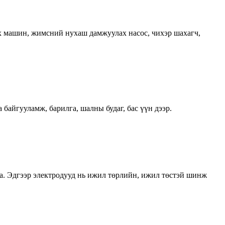
х машин, жимсний нухаш дамжуулах насос, чихэр шахагч,
а байгууламж, барилга, шалны будаг, бас үүн дээр.
йна. Эдгээр электродууд нь ижил төрлийн, ижил төстэй шинж