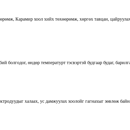
өрөмж, Карамир хоол хийх төхөөрөмж, хөргөх тавцан, цайруула
бий болгодог, өндөр температурт тэсвэртэй будгаар будаг, барилг
электродуудыг халаах, ус дамжуулах хоолойг гагнахыг зөвлөж ба