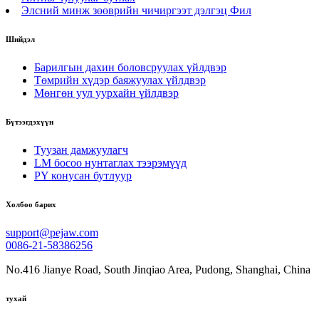
Элсний минж зөөврийн чичиргээт дэлгэц Фил
Шийдэл
Барилгын дахин боловсруулах үйлдвэр
Төмрийн хүдэр баяжуулах үйлдвэр
Мөнгөн уул уурхайн үйлдвэр
Бүтээгдэхүүн
Туузан дамжуулагч
LM босоо нунтаглах тээрэмүүд
PY конусан бутлуур
Холбоо барих
support@pejaw.com
0086-21-58386256
No.416 Jianye Road, South Jinqiao Area, Pudong, Shanghai, China
тухай