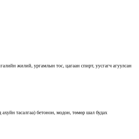
галийн жилий, ургамлын тос, цагаан спирт, уусгагч агуулсан
д ахуйн тасалгаа) бетонон, модон, төмөр шал будах