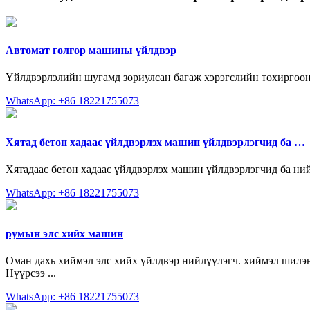
Автомат гөлгөр машины үйлдвэр
Үйлдвэрлэлийн шугамд зориулсан багаж хэрэгслийн тохиргооны 
WhatsApp: +86 18221755073
Хятад бетон хадаас үйлдвэрлэх машин үйлдвэрлэгчид ба …
Хятадаас бетон хадаас үйлдвэрлэх машин үйлдвэрлэгчид ба ни
WhatsApp: +86 18221755073
румын элс хийх машин
Оман дахь хиймэл элс хийх үйлдвэр нийлүүлэгч. хиймэл шилэн
Нүүрсээ ...
WhatsApp: +86 18221755073