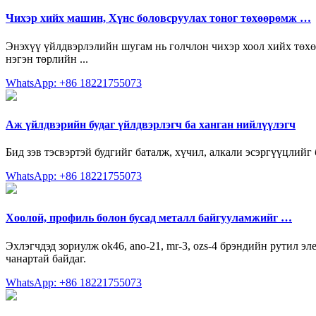
Чихэр хийх машин, Хүнс боловсруулах тоног төхөөрөмж …
Энэхүү үйлдвэрлэлийн шугам нь голчлон чихэр хоол хийх төхө
нэгэн төрлийн ...
WhatsApp: +86 18221755073
Аж үйлдвэрийн будаг үйлдвэрлэгч ба ханган нийлүүлэгч
Бид зэв тэсвэртэй будгийг баталж, хүчил, алкали эсэргүүцлийг 
WhatsApp: +86 18221755073
Хоолой, профиль болон бусад металл байгууламжийг …
Эхлэгчдэд зориулж ok46, ano-21, mr-3, ozs-4 брэндийн рутил 
чанартай байдаг.
WhatsApp: +86 18221755073