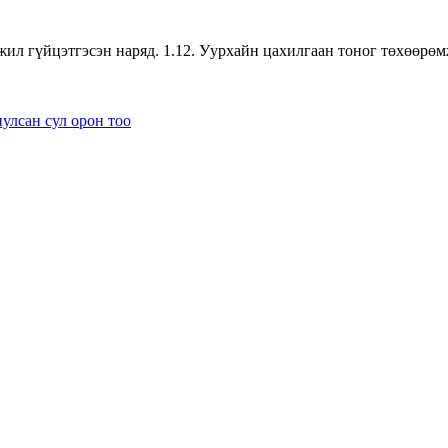
жил гүйцэтгэсэн наряд. 1.12. Уурхайн цахилгаан тоног төхөөрөм
лсан сул орон тоо