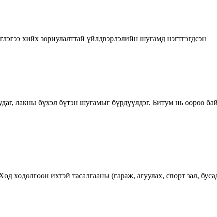
эглэгээ хийх зориулалттай үйлдвэрлэлийн шугамд нэгтгэгдсэн
даг, лакны бүхэл бүтэн шугамыг бүрдүүлдэг. Битум нь өөрөө бай
Хөд хөдөлгөөн ихтэй тасалгааны (гараж, агуулах, спорт зал, буса