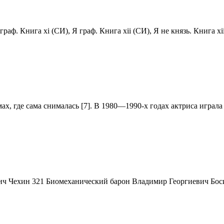
раф. Книга xi (СИ), Я граф. Книга xii (СИ), Я не князь. Книга xii
ах, где сама снималась [7]. В 1980—1990-х годах актриса играл
евич Чехин 321 Биомеханический барон Владимир Георгиевич Б