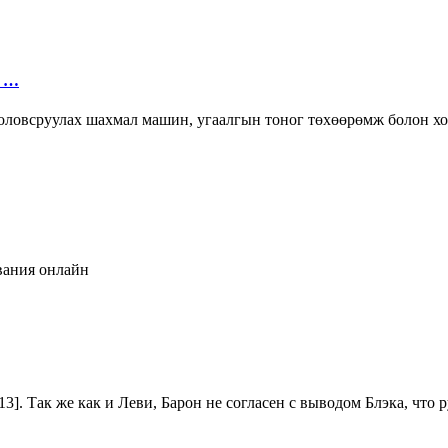
ч …
 боловсруулах шахмал машин, угаалгын тоног төхөөрөмж болон х
вания онлайн
[13]. Так же как и Леви, Барон не согласен с выводом Блэка, ч