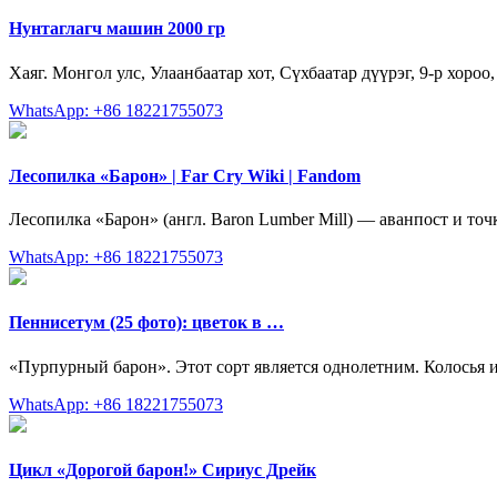
Нунтаглагч машин 2000 гр
Хаяг. Монгол улс, Улаанбаатар хот, Сүхбаатар дүүрэг, 9-р хороо
WhatsApp: +86 18221755073
Лесопилка «Барон» | Far Cry Wiki | Fandom
Лесопилка «Барон» (англ. Baron Lumber Mill) — аванпост и точ
WhatsApp: +86 18221755073
Пеннисетум (25 фото): цветок в …
«Пурпурный барон». Этот сорт является однолетним. Колосья и
WhatsApp: +86 18221755073
Цикл «Дорогой барон!» Сириус Дрейк