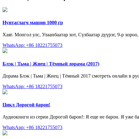
Нунтаглагч машин 1000 гр
Хаяг. Монгол улс, Улаанбаатар хот, Сүхбаатар дүүрэг, 9-р хороо
WhatsApp: +86 18221755073
Блэк | Тьма | Жнец | Тёмный дорама (2017)
Дорама Блэк | Тьма | Жнец | Тёмный 2017 cмотреть онлайн в ру
WhatsApp: +86 18221755073
Цикл Дорогой барон!
Аудиокниги из серии Дорогой барон!: Я еще не барон. Я уже бар
WhatsApp: +86 18221755073