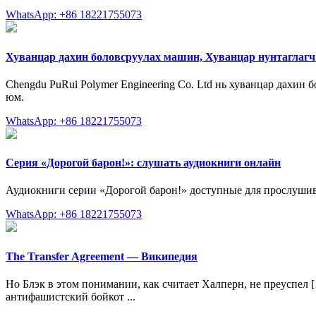
WhatsApp: +86 18221755073
Хуванцар дахин боловсруулах машин, Хуванцар нунтаглаг
Chengdu PuRui Polymer Engineering Co. Ltd нь хуванцар дахин
юм.
WhatsApp: +86 18221755073
Cерия «Дорогой барон!»: слушать аудиокниги онлайн
Аудиокниги серии «Дорогой барон!» доступные для прослуши
WhatsApp: +86 18221755073
The Transfer Agreement — Википедия
Но Блэк в этом понимании, как считает Халперн, не преуспел 
антифашистский бойкот ...