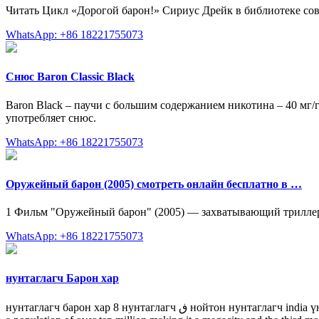
Читать Цикл «Дорогой барон!» Сириус Дрейк в библиотеке сов
WhatsApp: +86 18221755073
Снюс Baron Classic Black
Baron Black – паучи с большим содержанием никотина – 40 мг/
употребляет снюс.
WhatsApp: +86 18221755073
Оружейный барон (2005) смотреть онлайн бесплатно в …
1 Фильм "Оружейный барон" (2005) — захватывающий трилле
WhatsApp: +86 18221755073
нунтаглагч Барон хар
нунтаглагч барон хар 8 нунтаглагч ڧ нойтон нунтаглагч india үнэ bangalore. Bangalore (/ b æ ŋ ɡ ə ˈ l ɔː r /) officially known as Bengaluru ( ˈbeŋɡəɭuːɾu ()) is the capital of the Indian state of Karnataka has