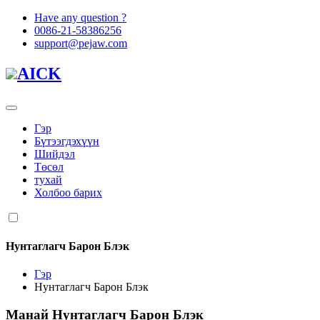
Have any question ?
0086-21-58386256
support@pejaw.com
AICK
Гэр
Бүтээгдэхүүн
Шийдэл
Төсөл
тухай
Холбоо барих
Нунтаглагч Барон Блэк
Гэр
Нунтаглагч Барон Блэк
Манай
Нунтаглагч Барон Блэк