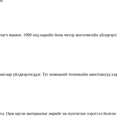
st
аглагч машин. 1990 онд нарийн боов чихэр жигнэмгийн үйлдвэрлэ
гангаар үйлдвэрлэгддэг. Тус компаний техникийн ажилтанууд хэд 
га. Орж ирсэн материалыг өөрийг нь нунтаглах хэрэгсэл болгон 