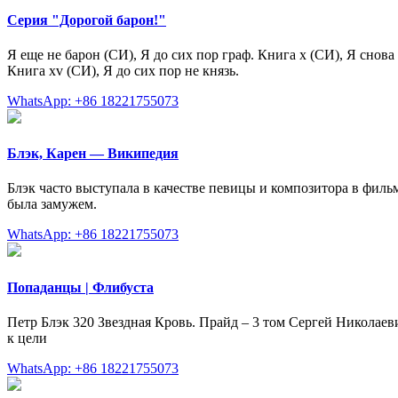
Серия "Дорогой барон!"
Я еще не барон (СИ), Я до сих пор граф. Книга x (СИ), Я снова г
Книга xv (СИ), Я до сих пор не князь.
WhatsApp: +86 18221755073
Блэк, Карен — Википедия
Блэк часто выступала в качестве певицы и композитора в фильм
была замужем.
WhatsApp: +86 18221755073
Попаданцы | Флибуста
Петр Блэк 320 Звездная Кровь. Прайд – 3 том Сергей Никола
к цели
WhatsApp: +86 18221755073