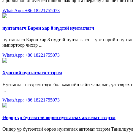
a population of over ten million making it a megacity and the third mo
WhatsApp: +86 18221755073
нунтаглагч Барон хар 8 нүдтэй нунтаглагч
нунтаглагч Барон хар 8 нүдтэй нунтаглагч ... урт нарийн нунт
импортоор чихэр ...
WhatsApp: +86 18221755073
Хүнсний нунтаглагч тээрэм
Нунтаглагч тээрэм гэдэг бол хамгийн сайн чанарын, үл зэврэх 
...
WhatsApp: +86 18221755073
Өндөр үр бүтээлтэй өөрөө нунтаглах автомат тээрэм
Өндөр үр бүтээлтэй өөрөө нунтаглах автомат тээрэм Танилцуул