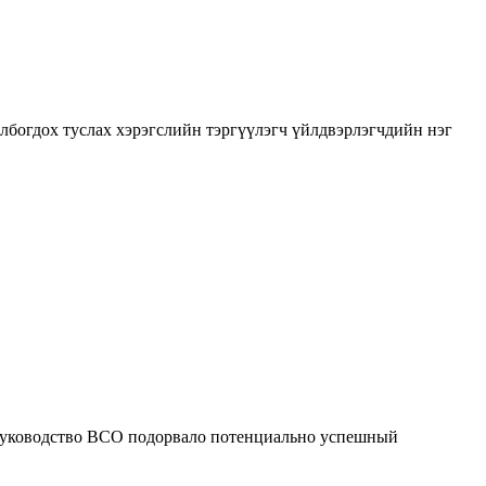
олбогдох туслах хэрэгслийн тэргүүлэгч үйлдвэрлэгчдийн нэг
то руководство ВСО подорвало потенциально успешный