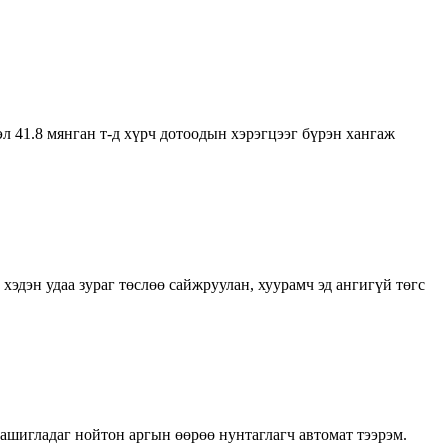
л 41.8 мянган т-д хүрч дотоодын хэрэгцээг бүрэн хангаж
хэдэн удаа зураг төслөө сайжруулан, хуурамч эд ангигүй төгс
ашигладаг нойтон аргын өөрөө нунтаглагч автомат тээрэм.