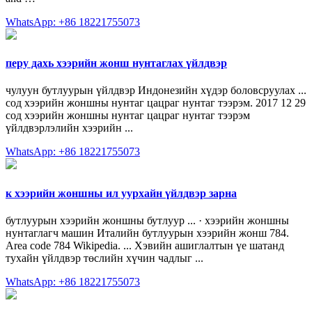
WhatsApp: +86 18221755073
перу дахь хээрийн жонш нунтаглах үйлдвэр
чулуун бутлуурын үйлдвэр Индонезийн хүдэр боловсруулах ...
сод хээрийн жоншны нунтаг цацраг нунтаг тээрэм. 2017 12 29
сод хээрийн жоншны нунтаг цацраг нунтаг тээрэм
үйлдвэрлэлийн хээрийн ...
WhatsApp: +86 18221755073
к хээрийн жоншны ил уурхайн үйлдвэр зарна
бутлуурын хээрийн жоншны бутлуур ... · хээрийн жоншны
нунтаглагч машин Италийн бутлуурын хээрийн жонш 784.
Area code 784 Wikipedia. ... Хэвийн ашиглалтын үе шатанд
тухайн үйлдвэр төслийн хүчин чадлыг ...
WhatsApp: +86 18221755073