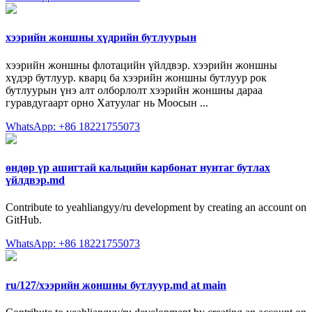
хээрийн жоншны хүдрийн бутлуурын
хээрийн жоншны флотацийн үйлдвэр. хээрийн жоншны
хүдэр бутлуур. кварц ба хээрийн жоншны бутлуур рок
бутлуурын үнэ алт олборлолт хээрийн жоншны дараа
гуравдугаарт орно Хатуулаг нь Моосын ...
WhatsApp: +86 18221755073
өндөр үр ашигтай кальцийн карбонат нунтаг бутлах
үйлдвэр.md
Contribute to yeahliangyy/ru development by creating an account on
GitHub.
WhatsApp: +86 18221755073
ru/127/хээрийн жоншны бутлуур.md at main