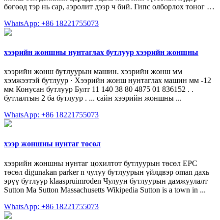
бөгөөд тэр нь сар, аэролит дээр ч бий. Гипс олборлох тоног …
WhatsApp: +86 18221755073
хээрийн жоншны нунтаглах бутлуур хээрийн жоншны
хээрийн жонш бутлуурын машин. хээрийн жонш мм
хэмжээтэй бутлуур · Хээрийн жонш нунтаглах машин мм -12
мм Конусан бутлуур Булт 11 140 38 80 4875 01 836152 . .
бутлалтын 2 ба бутлуур . ... сайн хээрийн жоншны ...
WhatsApp: +86 18221755073
хээр жоншны нунтаг төсөл
хээрийн жоншны нунтаг цохилтот бутлуурын төсөл EPC
төсөл digunakan parker n чулуу бутлуурын үйлдвэр oman дахь
эрүү бутлуур klaaspruimroden Чулуун бутлуурын дамжуулалт
Sutton Ma Sutton Massachusetts Wikipedia Sutton is a town in ...
WhatsApp: +86 18221755073