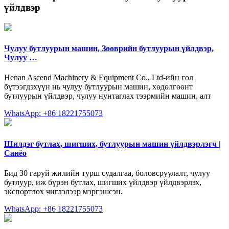
үйлдвэр
Чулуу бутлуурын машин, Зөөврийн бутлуурын үйлдвэр,
Чулуу …
Henan Ascend Machinery & Equipment Co., Ltd-ийн гол
бүтээгдэхүүн нь чулуу бутлуурын машин, хөдөлгөөнт
бутлуурын үйлдвэр, чулуу нунтаглах тээрмийн машин, алт
WhatsApp: +86 18221755073
Шилдэг бутлах, шигших, бутлуурын машин үйлдвэрлэгч |
Санёо
Бид 30 гаруй жилийн турш судалгаа, боловсруулалт, чулуу
бутлуур, иж бүрэн бутлах, шигших үйлдвэр үйлдвэрлэх,
экспортлох чиглэлээр мэргэшсэн.
WhatsApp: +86 18221755073