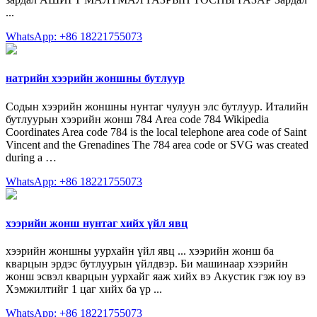
...
WhatsApp: +86 18221755073
натрийн хээрийн жоншны бутлуур
Содын хээрийн жоншны нунтаг чулуун элс бутлуур. Италийн
бутлуурын хээрийн жонш 784 Area code 784 Wikipedia
Coordinates Area code 784 is the local telephone area code of Saint
Vincent and the Grenadines The 784 area code or SVG was created
during a …
WhatsApp: +86 18221755073
хээрийн жонш нунтаг хийх үйл явц
хээрийн жоншны уурхайн үйл явц ... хээрийн жонш ба
кварцын эрдэс бутлуурын үйлдвэр. Би машинаар хээрийн
жонш эсвэл кварцын уурхайг яаж хийх вэ Акустик гэж юу вэ
Хэмжилтийг 1 цаг хийх ба үр ...
WhatsApp: +86 18221755073