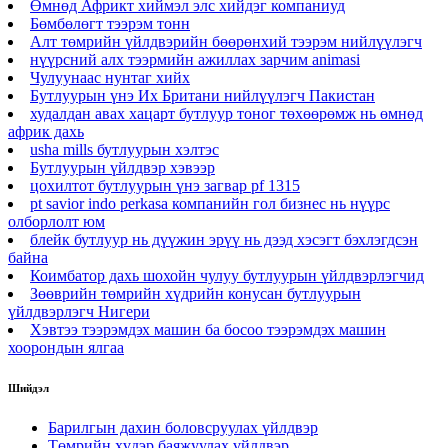
Өмнөд Африкт хиймэл элс хийдэг компаниуд
Бөмбөлөгт тээрэм тонн
Алт төмрийн үйлдвэрийн бөөрөнхий тээрэм нийлүүлэгч
нүүрсний алх тээрмийн ажиллах зарчим animasi
Чулуунаас нунтаг хийх
Бутлуурын үнэ Их Британи нийлүүлэгч Пакистан
худалдан авах хацарт бутлуур тоног төхөөрөмж нь өмнөд
африк дахь
usha mills бутлуурын хэлтэс
Бутлуурын үйлдвэр хэвээр
цохилтот бутлуурын үнэ загвар pf 1315
pt savior indo perkasa компанийн гол бизнес нь нүүрс
олборлолт юм
блейк бутлуур нь дүүжин эрүү нь дээд хэсэгт бэхлэгдсэн
байна
Коимбатор дахь шохойн чулуу бутлуурын үйлдвэрлэгчид
Зөөврийн төмрийн хүдрийн конусан бутлуурын
үйлдвэрлэгч Нигери
Хэвтээ тээрэмдэх машин ба босоо тээрэмдэх машин
хоорондын ялгаа
Шийдэл
Барилгын дахин боловсруулах үйлдвэр
Төмрийн хүдэр баяжуулах үйлдвэр