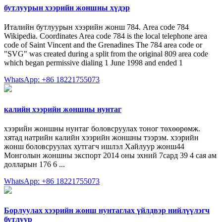
бутлуурын хээрийн жоншны хүдэр
Италийн бутлуурын хээрийн жонш 784. Area code 784
Wikipedia. Coordinates Area code 784 is the local telephone area
code of Saint Vincent and the Grenadines The 784 area code or
"SVG" was created during a split from the original 809 area code
which began permissive dialing 1 June 1998 and ended 1
WhatsApp: +86 18221755073
калийн хээрийн жоншны нунтаг
хээрийн жоншны нунтаг боловсруулах тоног төхөөрөмж.
хятад натрийн калийн хээрийн жоншны тээрэм. хээрийн
жонш боловсруулах хутгагч ишлэл Хайлуур жонш44
Монголын жоншны экспорт 2014 оны эхний 7сард 39 4 сая ам
долларын 176 6 ...
WhatsApp: +86 18221755073
Борлуулах хээрийн жонш нунтаглах үйлдвэр нийлүүлэгч
бутлуур