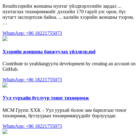
Resultхээрийн жоншны нунтаг үйлдвэрлэлийн зардал ...
нунтаглах төхөөрөмжийг дэлхийн 170 гаруй улс орон, бүс
нутагт экспортолж байна. ... калийн хээрийн жоншны тээрэм.
…
WhatsApp: +86 18221755073
Хээрийн жоншны баяжуулах үйлдвэр.md
Contribute to yeahliangyy/ru development by creating an account on
GitHub.
WhatsApp: +86 18221755073
Уул уурхайн бутлуур тоног төхөөрөмж
МСМ Групп ХХК – Уул уурхай болон зам барилгын тоног
төхөөрөмж, бутлуурын төхөөрөмжүүдийг борлуулдаг.
WhatsApp: +86 18221755073