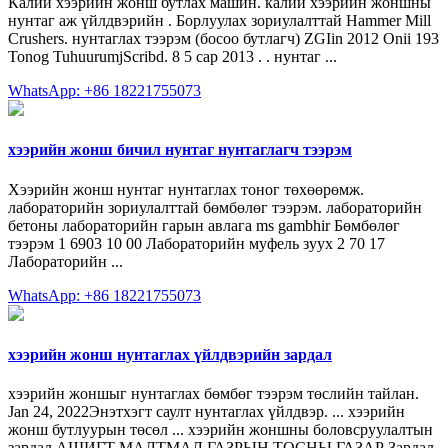
Калий хээрийн жонш бутлах машин. калий хээрийн жоншны
нунтаг аж үйлдвэрийн . Борлуулах зориулалттай Hammer Mill
Crushers. нунтаглах тээрэм (босоо бутлагч) ZGIin 2012 Onii 193
Tonog TuhuurumjScribd. 8 5 сар 2013 . . нунтаг ...
WhatsApp: +86 18221755073
хээрийн жонш бичил нунтаг нунтаглагч тээрэм
Хээрийн жонш нунтаг нунтаглах тоног төхөөрөмж.
лабораторийн зориулалттай бөмбөлөг тээрэм. лабораторийн
бетоны лабораторийн гарын авлага ms gambhir Бөмбөлөг
тээрэм 1 6903 10 00 Лабораторийн муфель зуух 2 70 17
Лабораторийн ...
WhatsApp: +86 18221755073
хээрийн жонш нунтаглах үйлдвэрийн зардал
хээрийн жоншыг нунтаглах бөмбөг тээрэм төслийн тайлан.
Jan 24, 2022Энэтхэгт саулт нунтаглах үйлдвэр. ... хээрийн
жонш бутлуурын төсөл ... хээрийн жоншны боловсруулалтын
зардал АШИГТ МАЛТМАЛ ГАЗРЫН ТОСНЫ ГАЗАР Зардал