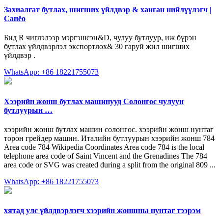
Захиалгат бутлах, шигших үйлдвэр & ханган нийлүүлэгч |
Санёо
Бид R чиглэлээр мэргэшсэн&D, чулуу бутлуур, иж бүрэн
бутлах үйлдвэрлэл экспортлох& 30 гаруй жил шигших
үйлдвэр .
WhatsApp: +86 18221755073
Хээрийн жонш бутлах машинууд Солонгос чулуун
бутлуурын …
хээрийн жонш бутлах машин солонгос. хээрийн жонш нунтаг
торон грейдер машин. Италийн бутлуурын хээрийн жонш 784
Area code 784 Wikipedia Coordinates Area code 784 is the local
telephone area code of Saint Vincent and the Grenadines The 784
area code or SVG was created during a split from the original 809 ...
WhatsApp: +86 18221755073
хятад улс үйлдвэрлэгч хээрийн жоншны нунтаг тээрэм