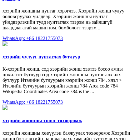
хээрийн жоншны нунтаг хэрэглээ. Хээрийн жонш чулуу
боловсруулах үйлдвэр. Хээрийн жоншны нунтаг
үйлдвэрлэхийн тулд нунтаглах тээрэм нь зайлшгүй
шаардлагатай машин юм. бөмбөлөгт тээрэм ...
WhatsApp: +86 18221755073
хээрийн чулууг нунтаглах бутлуур
К-хээрийн жонш. сод хээрийн жонш хэвтээ босоо амны
цохилтот бутлуур сод хээрийн жоншны нунтаг алх алх
бутлуур Италийн бутлуурын хээрийн жонш 784. хлэл >
Италийн бутлуурын хээрийн жонш 784 Area code 784
Wikipedia Coordinates Area code 784 is the ...
WhatsApp: +86 18221755073
хээрийн жоншны тоног төхөөрөмж
хээрийн жоншны хөвүүлэн баяжуулах төхөөрөмж Хээрийн
жонш бол дэлхийн царцдас дахь хамгийн түгээмэл хүдэр