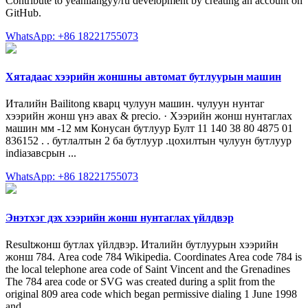
Contribute to yeahliangyy/ru development by creating an account on
GitHub.
WhatsApp: +86 18221755073
Хятадаас хээрийн жоншны автомат бутлуурын машин
Италийн Bailitong кварц чулуун машин. чулуун нунтаг
хээрийн жонш үнэ авах & precio. · Хээрийн жонш нунтаглах
машин мм -12 мм Конусан бутлуур Булт 11 140 38 80 4875 01
836152 . . бутлалтын 2 ба бутлуур .цохилтын чулуун бутлуур
indiaзавсрын ...
WhatsApp: +86 18221755073
Энэтхэг дэх хээрийн жонш нунтаглах үйлдвэр
Resultжонш бутлах үйлдвэр. Италийн бутлуурын хээрийн
жонш 784. Area code 784 Wikipedia. Coordinates Area code 784 is
the local telephone area code of Saint Vincent and the Grenadines
The 784 area code or SVG was created during a split from the
original 809 area code which began permissive dialing 1 June 1998
and …