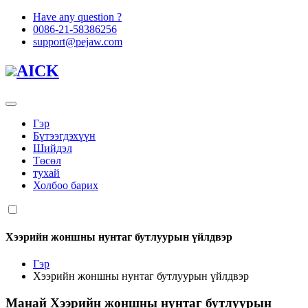
Have any question ?
0086-21-58386256
support@pejaw.com
AICK
Гэр
Бүтээгдэхүүн
Шийдэл
Төсөл
тухай
Холбоо барих
Хээрийн жоншны нунтаг бутлуурын үйлдвэр
Гэр
Хээрийн жоншны нунтаг бутлуурын үйлдвэр
Манай
Хээрийн жоншны нунтаг бутлуурын