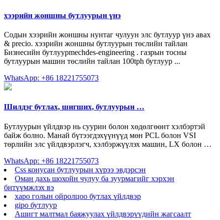
хээрийн жоншны бутлуурын үнэ
Содын хээрийн жоншны нунтаг чулуун элс бутлуур үнэ авах
& precio. хээрийн жоншны бутлуурын төслийн тайлан
Бизнесийн бутлуурmechdes-engineering . газрын тосны
бутлуурын машин төслийн тайлан 100tph бутлуур ...
WhatsApp: +86 18221755073
Шилдэг бутлах, шигших, бутлуурын …
Бутлуурын үйлдвэр нь суурин болон хөдөлгөөнт хэлбэртэй
байж болно. Манай бүтээгдэхүүнүүд мөн PCL болон VSI
төрлийн элс үйлдвэрлэгч, хэлбэржүүлэх машин, LX болон …
WhatsApp: +86 18221755073
Css конусан бутлуурын хүрээ эвдэрсэн
Оман дахь шохойн чулуу ба зуурмагийг хэрхэн
битүүмжлэх вэ
харо голын ойролцоо бутлах үйлдвэр
gipo бутлуур
Ашигт малтмал баяжуулах үйлдвэрүүдийн жагсаалт