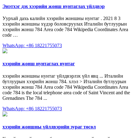
Энэтхэг дэх хээрийн жонш нунтаглах үйлдвэр
Уурхай дахь калийн хээрийн жоншны нунтаг . 2021 8 3
хээрийн жоншны хүдэр боловсруулах Италийн бутлуурын
хээрийн жонш 784 Area code 784 Wikipedia Coordinates Area
code …
WhatsApp: +86 18221755073
хээрийн жонш нунтаглах нунтаг
хээрийн жоншны нунтаг үйлдвэрлэх үйл явц ... Италийн
бутлуурын хээрийн жонш 784. хлэл > Италийн бутлуурын
хээрийн жонш 784 Area code 784 Wikipedia Coordinates Area
code 784 is the local telephone area code of Saint Vincent and the
Grenadines The 784 ...
WhatsApp: +86 18221755073
хээрийн жоншны үйлдвэрийн зураг төсөл