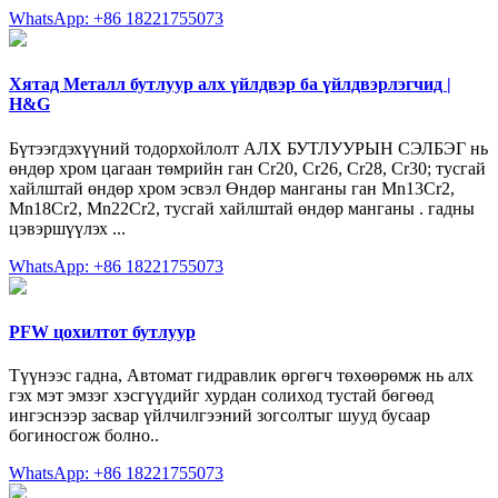
WhatsApp: +86 18221755073
Хятад Металл бутлуур алх үйлдвэр ба үйлдвэрлэгчид |
H&G
Бүтээгдэхүүний тодорхойлолт АЛХ БУТЛУУРЫН СЭЛБЭГ нь
өндөр хром цагаан төмрийн ган Cr20, Cr26, Cr28, Cr30; тусгай
хайлштай өндөр хром эсвэл Өндөр манганы ган Mn13Cr2,
Mn18Cr2, Mn22Cr2, тусгай хайлштай өндөр манганы . гадны
цэвэршүүлэх ...
WhatsApp: +86 18221755073
PFW цохилтот бутлуур
Түүнээс гадна, Автомат гидравлик өргөгч төхөөрөмж нь алх
гэх мэт эмзэг хэсгүүдийг хурдан солиход тустай бөгөөд
ингэснээр засвар үйлчилгээний зогсолтыг шууд бусаар
богиносгож болно..
WhatsApp: +86 18221755073