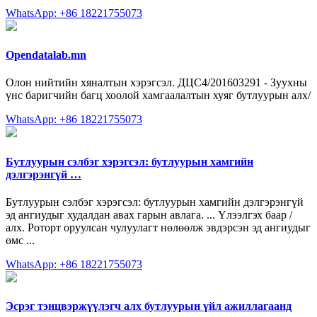
WhatsApp: +86 18221755073
Opendatalab.mn
Олон нийтийн хяналтын хэрэгсэл. ДЦС4/201603291 - Зуухны
үнс баригчийн багц хоолой хамгаалалтын хуяг бутлуурын алх/
WhatsApp: +86 18221755073
Бутлуурын сэлбэг хэрэгсэл: бутлуурын хамгийн
дэлгэрэнгүй …
Бутлуурын сэлбэг хэрэгсэл: бутлуурын хамгийн дэлгэрэнгүй
эд ангиудыг худалдан авах гарын авлага. ... Үлээлгэх баар /
алх. Роторт оруулсан чулуулагт нөлөөлж эвдэрсэн эд ангиудыг
өмс ...
WhatsApp: +86 18221755073
Эсрэг тэнцвэржүүлэгч алх бутлуурын үйл ажиллагаанд