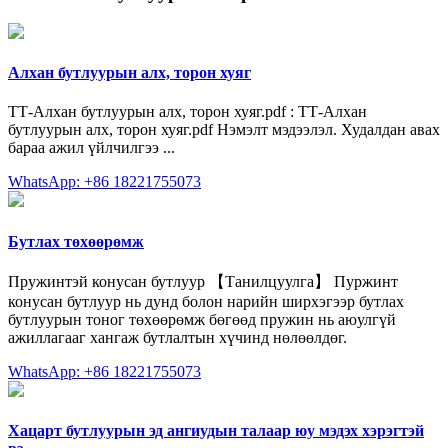
Алхан бутлуурын алх, торон хуяг
ТТ-Алхан бутлуурын алх, торон хуяг.pdf : ТТ-Алхан
бутлуурын алх, торон хуяг.pdf Нэмэлт мэдээлэл. Худалдан авах
бараа ажил үйлчилгээ ...
WhatsApp: +86 18221755073
Бутлах төхөөрөмж
Пружинтэй конусан бутлуур 【Танилцуулга】 Пуржинт
конусан бутлуур нь дунд болон нарийн ширхэгээр бутлах
бутлуурын тоног төхөөрөмж бөгөөд пружин нь аюулгүй
ажиллагааг хангаж бутлалтын хүчинд нөлөөлдөг.
WhatsApp: +86 18221755073
Хацарт бутлуурын эд ангиудын талаар юу мэдэх хэрэгтэй