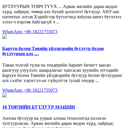
БУТЛУУРЫН ТОВЧ ТҮҮХ ... Арван жилийн дараа модон
хүрд, хайрцаг, төмөр алх бүхий цохилтот бутлуур. АНУ-ын
патентыг олгов.Хэдийгээр бүтээгчид хоёулаа шинэ бүтээлээ
хэзээ ч нэрлэж байгаагүй ч ...
WhatsApp: +86 18221755073
Баруун болон Төвийн үйлдвэрийн бутлуур болон
бутлуурын алх …
Таван толгой түлш нь тендерийн баримт бичигт заасан
шалгуур үзүүлэлт, шаардлагыг хангасан хуулийн этгээдийг
Баруун болон Төвийн үйлдвэрийн бутлуур болон бутлуурын
алх сэлбэг хэрэгсэл-ыг гүйцэтгэх тухай тендер ...
WhatsApp: +86 18221755073
10 ТӨРЛИЙН БУТЛУУР МАШИН
Анхны бутлуур нь уурын алхны технологид ихээхэн
тулгуурласан. Арван жилийн дараа модон хүрд, хайрцаг,