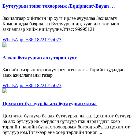
Бутлуурын тоног төхөөрөмж /Equipment/-Bayan …
Захиалгаар хийгдсэн ир хуяг ирлээ ачууллаа Захиалагч
Компанидаа баярлалаа Бутлуурын ир, хуяг, алх тогтмол
захиалгаар хийж нийлүүлнэ.Утас: 99995121
WhatsApp: +86 18221755073
Алхан бутлуурын алх, торон хуяг
Засгийн газрын хэрэгжүүлэгч агентлаг - Төрийн худалдан
авах ажиллагааны газар
WhatsApp: +86 18221755073
Цохилтот бутлуур ба алх бутлуурын ялгаа
Цохилтот бутлуур ба алх бутлуурын ялгаа. Цохилтот бутлуур
ба алх бутлуур нь хоёрдогч бутлуур гэж нэрлэгддэг хоёр
төрлийн нарийн бутлах төхөөрөмж бөгөөд хоёулаа цохилтот
бутлуур юм.Тэгэхээр энэ хоёр төрлийн тоног ...