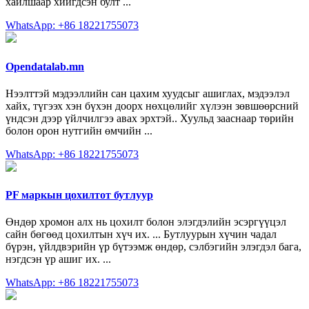
хайлшаар хийгдсэн булт ...
WhatsApp: +86 18221755073
Opendatalab.mn
Нээлттэй мэдээллийн сан цахим хуудсыг ашиглах, мэдээлэл
хайх, түгээх хэн бүхэн доорх нөхцөлийг хүлээн зөвшөөрсний
үндсэн дээр үйлчилгээ авах эрхтэй.. Хуульд зааснаар төрийн
болон орон нутгийн өмчийн ...
WhatsApp: +86 18221755073
PF маркын цохилтот бутлуур
Өндөр хромон алх нь цохилт болон элэгдэлийн эсэргүүцэл
сайн бөгөөд цохилтын хүч их. ... Бутлуурын хүчин чадал
бүрэн, үйлдвэрийн үр бүтээмж өндөр, сэлбэгийн элэгдэл бага,
нэгдсэн үр ашиг их. ...
WhatsApp: +86 18221755073