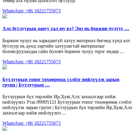
төмөр алх бүхий цохилтот бутлуур.
WhatsApp: +86 18221755073
Алх бутлуурын давуу тал юу вэ? Энэ нь боржин чулууг …
Боржин чулуу нь харьцангуй хатуу материал бөгөөд хүнд алх
бутлуур нь дунд зэргийн хатуулагтай материалыг
боловсруулахдаа сайн боловч боржин чулуу зэрэг өндөр …
WhatsApp: +86 18221755073
Бутлуурын тоног төхөөрөмж сэлбэг нийлүүлэх зарын
групп | Бутлуурын …
Бутлуурын бүх төрлийн Ир,Хуяг,Алх захиалгаар хийж
нийлүүлнэ Утас:99995121 Бутлуурын тоног төхөөрөмж сэлбэг
нийлүүлэх зарын групп | Бутлуурын бүх төрлийн Ир,Хуяг,Алх
захиалгаар хийж нийлүүлнэ ...
WhatsApp: +86 18221755073