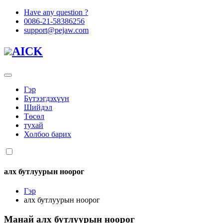
Have any question ?
0086-21-58386256
support@pejaw.com
AICK
Гэр
Бүтээгдэхүүн
Шийдэл
Төсөл
тухай
Холбоо барих
алх бутлуурын ноорог
Гэр
алх бутлуурын ноорог
Манай
алх бутлуурын ноорог