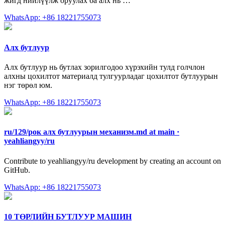
жигд нийлүүлж оруулах ба алх нь …
WhatsApp: +86 18221755073
Алх бутлуур
Алх бутлуур нь бутлах зорилгодоо хүрэхийн тулд голчлон
алхны цохилтот материалд тулгуурладаг цохилтот бутлуурын
нэг төрөл юм.
WhatsApp: +86 18221755073
ru/129/рок алх бутлуурын механизм.md at main ·
yeahliangyy/ru
Contribute to yeahliangyy/ru development by creating an account on
GitHub.
WhatsApp: +86 18221755073
10 ТӨРЛИЙН БУТЛУУР МАШИН