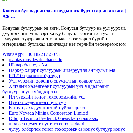
Конусан бутлуурын эд ангиудын иж бүрэн гарын авлага |
Аж …
Конусан бутлуурын эд анги. Конусан бутлуур нь уул уурхай,
дүүргэгчийн үйлдвэрт хатуу ба дунд зэргийн хатуулаг
чулуулаг, хүдэр, ашигт малтмал зэрэг төрөл бүрийн
материалыг бутлахад ашигладаг нэг төрлийн төхөөрөмж юм.
WhatsApp: +86 18221755073
plantas moviles de chancado
Шавар бутлуур Ач
Паркер хацарт бутлуурын дилерүүд эд ангиудыг Ма
Pf1210 цохилтот бутлуур
Уул уурхайн хөрөнгө оруулалтын өөдрөг үзэл
Хятадын хөдөлгөөнт бутлуурын үнэ Хөдөлгөөнт
бутлуурын үнэ үйлдвэрлэл
Ил уурхайн тоног төхөөрөмжийн үед
Нунтаг хөдөлгөөнт бутлуур
Багама дахь дүүргэгчийн үйлдвэрлэл
Euro Nevada Mining Corporation Limited
Dibujo Tecnico Frederick Giesecke татаж авах
ultratech цемент нунтаглах нэгж dadri
чулуу олборлох тоног төхөөрөмж cs конус бутлуур конус