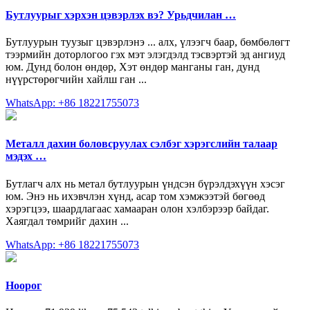
Бутлуурыг хэрхэн цэвэрлэх вэ? Урьдчилан …
Бутлуурын туузыг цэвэрлэнэ ... алх, үлээгч баар, бөмбөлөгт
тээрмийн доторлогоо гэх мэт элэгдэлд тэсвэртэй эд ангиуд
юм. Дунд болон өндөр, Хэт өндөр манганы ган, дунд
нүүрстөрөгчийн хайлш ган ...
WhatsApp: +86 18221755073
Металл дахин боловсруулах сэлбэг хэрэгслийн талаар
мэдэх …
Бутлагч алх нь метал бутлуурын үндсэн бүрэлдэхүүн хэсэг
юм. Энэ нь ихэвчлэн хүнд, асар том хэмжээтэй бөгөөд
хэрэгцээ, шаардлагаас хамааран олон хэлбэрээр байдаг.
Хаягдал төмрийг дахин ...
WhatsApp: +86 18221755073
Ноорог