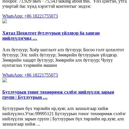
Ноорог. 71,929 likes · 75,543 talking about this. ️ Үнэ цэнтэй, утга
учиртай бас хүнд хэрэгтэй контентыг эндээс
WhatsApp: +86 18221755073
Хятад Цохилтот бутлуурын үйлдвэр ба ханган
нийлүүлэгчид …
Алх бутлуур; Хоёр шатлалт алх бутлуур; Босоо голт цохилтот
бутлуур; Элс хийх бутлуур; Зөөврийн бутлуурын үйлдвэр.
Зөөврийн хацарт бутлуур; Зөөврийн алх бутлуур; Чулуу
нунтаглах тээрмийн машин
WhatsApp: +86 18221755073
Бутлуурын тоног төхөөрөмж сэлбэг нийлүүлэх зарын
групп | Бутлуурын …
Бутлуурын бүх төрлийн ир,хуяг, алх захиалгаар хийж
нийлүүлнэ.Утас:99995121 Бутлуурын тоног төхөөрөмж сэлбэг
нийлүүлэх зарын групп | Бутлуурын бүх төрлийн ир,хуяг, алх
захиалгаар хийж ...