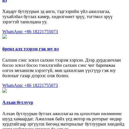
вэ
Хацарт бутлуурын эд анги, тэдгээрийн үйл ажиллагаа,
тухайлбал бутлах камер, хөдөлгөөнт эрүү, тогтмол эрүү
зэрэгтэй танилцана уу.
WhatsApp: +86 18221755073
бренд алх тээрэм гэж юу вэ
Салхин сэнс эсвэл салхин тээрэм хэрхэн. Дээр дурдсанчлан
босоо эсвэл босоо тэнхлэгийн салхин сэнс чиг баримжаа
олгох механизм хэрэггүй, мөн цахилгаан үүсгүүр гэж юу
болохыг газар дээрээс олж болно.
WhatsApp: +86 18221755073
Алхан бутлуур
Алхан бутлуурын бутлах ажиллагаа нь цохилтын нөлөөнөөс
шууд хамаардаг. Ажиллаж байх үед мотор нь роторыг өндөр
хурдтайгаар эргүүлэх бөгөөд материалыг бутлуурын хөндийд