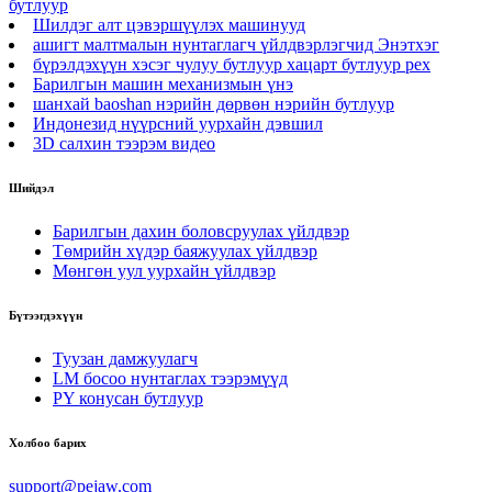
бутлуур
Шилдэг алт цэвэршүүлэх машинууд
ашигт малтмалын нунтаглагч үйлдвэрлэгчид Энэтхэг
бүрэлдэхүүн хэсэг чулуу бутлуур хацарт бутлуур pex
Барилгын машин механизмын үнэ
шанхай baoshan нэрийн дөрвөн нэрийн бутлуур
Индонезид нүүрсний уурхайн дэвшил
3D салхин тээрэм видео
Шийдэл
Барилгын дахин боловсруулах үйлдвэр
Төмрийн хүдэр баяжуулах үйлдвэр
Мөнгөн уул уурхайн үйлдвэр
Бүтээгдэхүүн
Туузан дамжуулагч
LM босоо нунтаглах тээрэмүүд
PY конусан бутлуур
Холбоо барих
support@pejaw.com