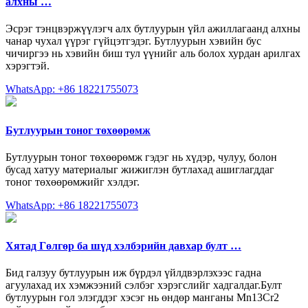
алхны …
Эсрэг тэнцвэржүүлэгч алх бутлуурын үйл ажиллагаанд алхны
чанар чухал үүрэг гүйцэтгэдэг. Бутлуурын хэвийн бус
чичиргээ нь хэвийн биш тул үүнийг аль болох хурдан арилгах
хэрэгтэй.
WhatsApp: +86 18221755073
Бутлуурын тоног төхөөрөмж
Бутлуурын тоног төхөөрөмж гэдэг нь хүдэр, чулуу, болон
бусад хатуу материалыг жижиглэн бутлахад ашиглагддаг
тоног төхөөрөмжийг хэлдэг.
WhatsApp: +86 18221755073
Хятад Гөлгөр ба шүд хэлбэрийн давхар булт …
Бид галзуу бутлуурын иж бүрдэл үйлдвэрлэхээс гадна
агуулахад их хэмжээний сэлбэг хэрэгслийг хадгалдаг.Булт
бутлуурын гол элэгддэг хэсэг нь өндөр манганы Mn13Cr2