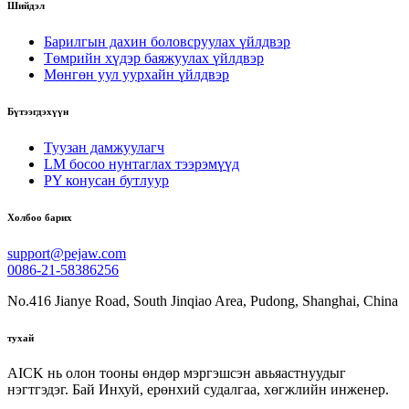
Шийдэл
Барилгын дахин боловсруулах үйлдвэр
Төмрийн хүдэр баяжуулах үйлдвэр
Мөнгөн уул уурхайн үйлдвэр
Бүтээгдэхүүн
Туузан дамжуулагч
LM босоо нунтаглах тээрэмүүд
PY конусан бутлуур
Холбоо барих
support@pejaw.com
0086-21-58386256
No.416 Jianye Road, South Jinqiao Area, Pudong, Shanghai, China
тухай
AICK нь олон тооны өндөр мэргэшсэн авьяастнуудыг
нэгтгэдэг. Бай Инхуй, ерөнхий судалгаа, хөгжлийн инженер.