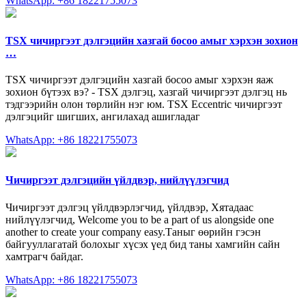
WhatsApp: +86 18221755073
TSX чичиргээт дэлгэцийн хазгай босоо амыг хэрхэн зохион
…
TSX чичиргээт дэлгэцийн хазгай босоо амыг хэрхэн яаж
зохион бүтээх вэ? - TSX дэлгэц, хазгай чичиргээт дэлгэц нь
тэдгээрийн олон төрлийн нэг юм. TSX Eccentric чичиргээт
дэлгэцийг шигших, ангилахад ашигладаг
WhatsApp: +86 18221755073
Чичиргээт дэлгэцийн үйлдвэр, нийлүүлэгчид
Чичиргээт дэлгэц үйлдвэрлэгчид, үйлдвэр, Хятадаас
нийлүүлэгчид, Welcome you to be a part of us alongside one
another to create your company easy.Таныг өөрийн гэсэн
байгууллагатай болохыг хүсэх үед бид таны хамгийн сайн
хамтрагч байдаг.
WhatsApp: +86 18221755073