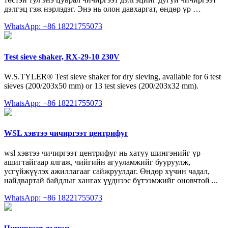
дэлгэц гэж нэрлэдэг. Энэ нь олон давхаргат, өндөр үр …
WhatsApp: +86 18221755073
Test sieve shaker, RX-29-10 230V
W.S.TYLER® Test sieve shaker for dry sieving, available for 6 test
sieves (200/203x50 mm) or 13 test sieves (200/203x32 mm).
WhatsApp: +86 18221755073
WSL хэвтээ чичиргээт центрифуг
wsl хэвтээ чичиргээт центрифуг нь хатуу шингэнийг үр
ашигтайгаар ялгаж, чийгийн агууламжийг бууруулж,
усгүйжүүлэх ажиллагааг сайжруулдаг. Өндөр хүчин чадал,
найдвартай байдлыг хангах үүднээс бүтээмжийг оновчтой ...
WhatsApp: +86 18221755073