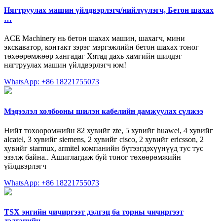
Нягтруулах машин үйлдвэрлэгч/нийлүүлэгч, Бетон шахах
…
ACE Machinery нь бетон шахах машин, шахагч, мини
экскаватор, контакт зэрэг мэргэжлийн бетон шахах тоног
төхөөрөмжөөр хангадаг Хятад дахь хамгийн шилдэг
нягтруулах машин үйлдвэрлэгч юм!
WhatsApp: +86 18221755073
Мэдээлэл холбооны шилэн кабелийн дамжуулах сүлжээ
Нийт төхөөрөмжийн 82 хувийг zte, 5 хувийг huawei, 4 хувийг
alcatel, 3 хувийг siemens, 2 хувийг cisco, 2 хувийг ericsson, 2
хувийг starmux, armitel компанийн бүтээгдэхүүнүүд тус тус
эзэлж байна.. Ашиглагдаж буй тоног төхөөрөмжийн
үйлдвэрлэгч
WhatsApp: +86 18221755073
TSX энгийн чичиргээт дэлгэц ба торны чичиргээт
дэлгэцийн …