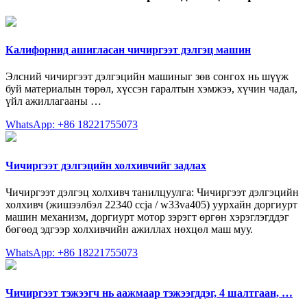
Калифорнид ашигласан чичиргээт дэлгэц машин
Элсний чичиргээт дэлгэцийн машиныг зөв сонгох нь шүүж
буй материалын төрөл, хүссэн гаралтын хэмжээ, хүчин чадал,
үйл ажиллагааны …
WhatsApp: +86 18221755073
Чичиргээт дэлгэцийн холхивчийг задлах
Чичиргээт дэлгэц холхивч танилцуулга: Чичиргээт дэлгэцийн
холхивч (жишээлбэл 22340 ccja / w33va405) уурхайн доргиурт
машин механизм, доргиурт мотор зэрэгт өргөн хэрэглэгддэг
бөгөөд эдгээр холхивчийн ажиллах нөхцөл маш муу.
WhatsApp: +86 18221755073
Чичиргээт тэжээгч нь аажмаар тэжээгддэг, 4 шалтгаан, …