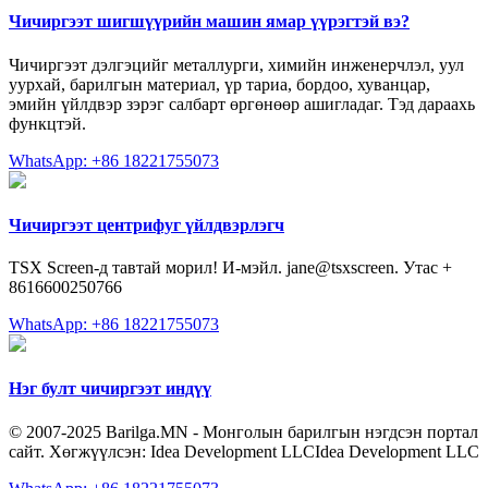
Чичиргээт шигшүүрийн машин ямар үүрэгтэй вэ?
Чичиргээт дэлгэцийг металлурги, химийн инженерчлэл, уул
уурхай, барилгын материал, үр тариа, бордоо, хуванцар,
эмийн үйлдвэр зэрэг салбарт өргөнөөр ашигладаг. Тэд дараахь
функцтэй.
WhatsApp: +86 18221755073
Чичиргээт центрифуг үйлдвэрлэгч
TSX Screen-д тавтай морил! И-мэйл. jane@tsxscreen. Утас +
8616600250766
WhatsApp: +86 18221755073
Нэг булт чичиргээт индүү
© 2007-2025 Barilga.MN - Монголын барилгын нэгдсэн портал
сайт. Хөгжүүлсэн: Idea Development LLCIdea Development LLC