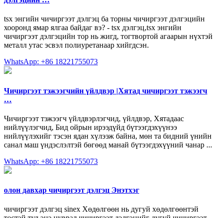
tsx энгийн чичиргээт дэлгэц ба торны чичиргээт дэлгэцийн
хооронд ямар ялгаа байдаг вэ? - tsx дэлгэц,tsx энгийн
чичиргээт дэлгэцийн тор нь жигд, тогтвортой агаарын нүхтэй
металл утас эсвэл полиуретанаар хийгдсэн.
WhatsApp: +86 18221755073
Чичиргээт тэжээгчийн үйлдвэр |Хятад чичиргээт тэжээгч
…
Чичиргээт тэжээгч үйлдвэрлэгчид, үйлдвэр, Хятадаас
нийлүүлэгчид, Бид ойрын ирээдүйд бүтээгдэхүүнээ
нийлүүлэхийг тэсэн ядан хүлээж байна, мөн та бидний үнийн
санал маш үндэслэлтэй бөгөөд манай бүтээгдэхүүний чанар ...
WhatsApp: +86 18221755073
олон давхар чичиргээт дэлгэц Энэтхэг
чичиргээт дэлгэц sinex Хөдөлгөөн нь дугуй хөдөлгөөнтэй
төстэй тул энэ цуврал чичиргээт дэлгэцийг дугуй чичиргээт