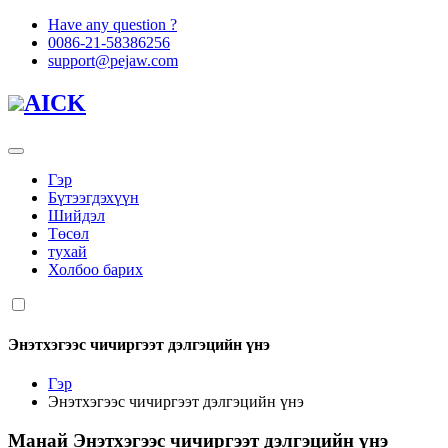
Have any question ?
0086-21-58386256
support@pejaw.com
AICK
Гэр
Бүтээгдэхүүн
Шийдэл
Төсөл
тухай
Холбоо барих
Энэтхэгээс чичиргээт дэлгэцийн үнэ
Гэр
Энэтхэгээс чичиргээт дэлгэцийн үнэ
Манай
Энэтхэгээс чичиргээт дэлгэцийн үнэ