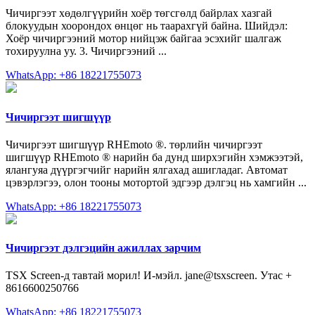
Чичиргээт хөдөлгүүрийн хоёр төгсгөлд байрлах хазгай
блокуудын хоорондох өнцөг нь таарахгүй байна. Шийдэл:
Хоёр чичиргээний мотор нийцэж байгаа эсэхийг шалгаж
тохируулна уу. 3. Чичиргээний ...
WhatsApp: +86 18221755073
Чичиргээт шигшүүр
Чичиргээт шигшүүр RHEmoto ®. төрлийн чичиргээт
шигшүүр RHEmoto ® нарийн ба дунд ширхэгийн хэмжээтэй,
ялангуяа дүүргэгчийг нарийн ялгахад ашигладаг. Автомат
цэвэрлэгээ, олон тооны мотортой эдгээр дэлгэц нь хамгийн ...
WhatsApp: +86 18221755073
Чичиргээт дэлгэцийн ажиллах зарчим
TSX Screen-д тавтай морил! И-мэйл. jane@tsxscreen. Утас +
8616600250766
WhatsApp: +86 18221755073