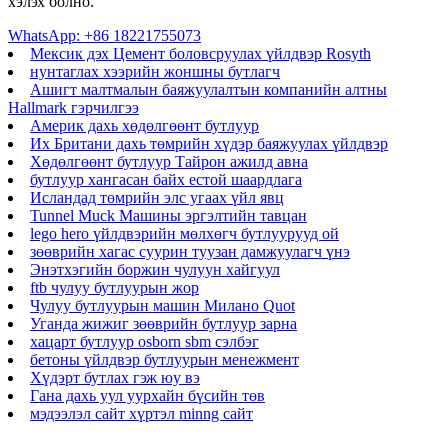
хэлэх болно.
WhatsApp: +86 18221755073
Мексик дэх Цемент боловсруулах үйлдвэр Rosyth
нунтаглах хээрийн жоншны бутлагч
Ашигт малтмалын баяжуулалтын компанийн алтны
Hallmark гэрчилгээ
Америк дахь хөдөлгөөнт бутлуур
Их Британи дахь төмрийн хүдэр баяжуулах үйлдвэр
Хөдөлгөөнт бутлуур Тайрон ажилд авна
бутлуур хангасан байх естой шаардлага
Исландад төмрийн элс угаах үйл явц
Tunnel Muck Машины эргэлтийн тавцан
lego hero үйлдвэрийн мөлхөгч бутлуурууд ой
зөөврийн хагас суурин туузан дамжуулагч үнэ
Энэтхэгийн боржин чулуун хайгуул
ftb чулуу бутлуурын жор
Чулуу бутлуурын машин Милано Quot
Уганда жижиг зөөврийн бутлуур зарна
хацарт бутлуур osborn sbm сэлбэг
бетоны үйлдвэр бутлуурын менежмент
Хүдэрт бутлах гэж юу вэ
Гана дахь уул уурхайн бүсийн төв
мэдээлэл сайт хүртэл minng сайт