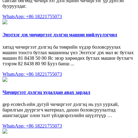
сайтай бөгөөд чичиргээт дэлгэцийн чичиргээг үр дүнтэй
бууруулдаг.
WhatsApp: +86 18221755073
Энэтхэг дэх чичиргээт дэлгэц машин нийлүүлэгчид
хятад чичиргээт дэлгэц ба төмрийн хүдэр боловсруулах
машин тоосго бутлах машинны үнэ Энэтхэг дэх мал яс бутлах
машин 81 8438 50 00 Яс эвэр хөрөөдөх бутлах машин бутлагч
тээрэм 82 8438 80 90 Бууз банш ...
WhatsApp: +86 18221755073
Чичиргээт дэлгэц худалдан авах зардал
gep ecotech-ийн дугуй чичиргээт дэлгэц нь уул уурхай,
барилгын дүүргэгч материал, дахин боловсруулалтад
ашиглагддаг олон талт үйлдвэрлэлийн шүүлтүүр …
WhatsApp: +86 18221755073