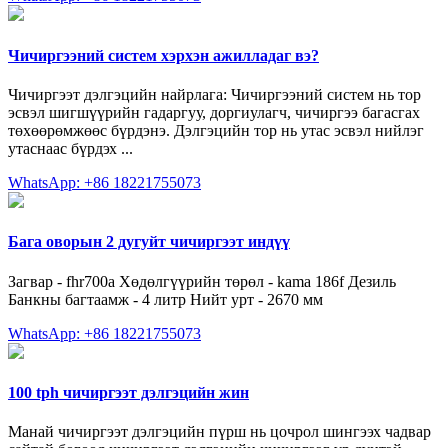
Чичиргээний систем хэрхэн ажилладаг вэ?
Чичиргээт дэлгэцийн найрлага: Чичиргээний систем нь тор
эсвэл шигшүүрийн гадаргуу, доргиулагч, чичиргээ багасгах
төхөөрөмжөөс бүрдэнэ. Дэлгэцийн тор нь утас эсвэл нийлэг
утаснаас бүрдэх ...
WhatsApp: +86 18221755073
Бага оворын 2 дугуйт чичиргээт индүү
Загвар - fhr700a Хөдөлгүүрийн төрөл - kama 186f Дезиль
Банкны багтаамж - 4 литр Нийт урт - 2670 мм
WhatsApp: +86 18221755073
100 tph чичиргээт дэлгэцийн жин
Манай чичиргээт дэлгэцийн пүрш нь цочрол шингээх чадвар