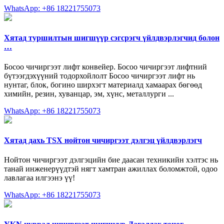
WhatsApp: +86 18221755073
Хятад туршилтын шигшүүр сэгсрэгч үйлдвэрлэгчид болон
…
Босоо чичиргээт лифт конвейер. Босоо чичиргээт лифтний
бүтээгдэхүүний тодорхойлолт Босоо чичиргээт лифт нь
нунтаг, блок, богино ширхэгт материалд хамаарах бөгөөд
химийн, резин, хуванцар, эм, хүнс, металлурги ...
WhatsApp: +86 18221755073
Хятад дахь TSX нойтон чичиргээт дэлгэц үйлдвэрлэгч
Нойтон чичиргээт дэлгэцийн бие даасан техникийн хэлтэс нь
танай инженерүүдтэй нягт хамтран ажиллах боломжтой, одоо
лавлагаа илгээнэ үү!
WhatsApp: +86 18221755073