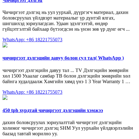
Чичиргээт дэлгэц
Чичиргээт дэлгэц нь уул уурхай, дүүргэгч материал, дахин
боловсруулах үйлдвэрт материалыг үр дүнтэй ялгах,
шигшихэд зориулагдсан. Удаан эдэлгээтэй, өндөр
гүйцэтгэлтэй байхаар бүтээгдсэн нь үнэн зөв үр дүнг өгч ...
WhatsApp: +86 18221755073
чичиргээт дэлгэцийн давуу болон сул тал( WhatsApp )
чичиргээт дэлгэцийн давуу тал ... TV Дэлгэцийн зөөврийн
хөл 1500 Ухаалаг самбар ТВ болон дэлгэцийн зөөврийн хөл
байнга худалдаалж Хамгийн хямд үнэ 1 3 Year Warranty 1 …
WhatsApp: +86 18221755073
450 tph хурдтай чичиргээт дэлгэцийн хэмжээ
дахин боловсруулах зориулалттай чичиргээт дэлгэцийн
холимог чичиргээт дэлгэц SHM Уул уурхайн үйлдвэрлэлийн
баазад тавтай морилно уу.