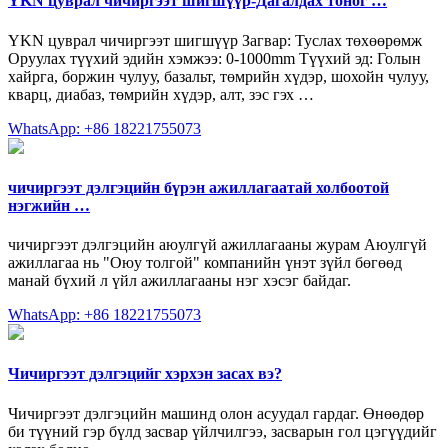
YKN цуврал чичиргээт шигшүүр-Дагалдах тоног …
YKN цуврал чичиргээт шигшүүр Загвар: Туслах төхөөрөмж
Оруулах түүхий эдийн хэмжээ: 0-1000mm Түүхий эд: Голын
хайрга, боржин чулуу, базальт, төмрийн хүдэр, шохойн чулуу,
кварц, диабаз, төмрийн хүдэр, алт, зэс гэх …
WhatsApp: +86 18221755073
чичиргээт дэлгэцийн бүрэн ажиллагаатай холбоотой
нэгжийн …
чичиргээт дэлгэцийн аюулгүй ажиллагааны журам Аюулгүй
ажиллагаа нь "Оюу толгой" компанийн үнэт зүйл бөгөөд
манай бүхий л үйл ажиллагааны нэг хэсэг байдаг.
WhatsApp: +86 18221755073
Чичиргээт дэлгэцийг хэрхэн засах вэ?
Чичиргээт дэлгэцийн машинд олон асуудал гардаг. Өнөөдөр
би түүний гэр бүлд засвар үйлчилгээ, засварын гол цэгүүдийг