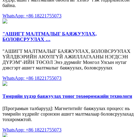
байна.
WhatsApp: +86 18221755073
"АШИГТ МАЛТМАЛЫГ БАЯЖУУЛАХ,
БОЛОВСРУУЛАХ …
"АШИГТ МАЛТМАЛЫГ БАЯЖУУЛАХ, БОЛОВСРУУЛАХ
ҮЙЛДВЭРИЙН АЮУЛГҮЙ АЖИЛЛАГААНЫ НЭГДСЭН
ДҮРЭМ"-ИЙН ТӨСӨЛ Энэ дүрмийг Монгол Улсын нутаг
дэвсгэрт ашигт малтмалыг баяжуулах, боловсруулах
WhatsApp: +86 18221755073
Төмрийн хүдэр баяжуулах тоног төхөөрөмжийн технологи
[Програмын талбарууд]: Магнетитийг баяжуулах процесс нь
төмрийн хүдрийг соронзон ашигт малтмалаар боловсруулахад
тохиромжтой.
WhatsApp: +86 18221755073