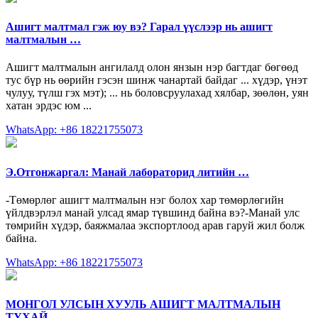
Ашигт малтмал гэж юу вэ? Гарал үүслээр нь ашигт
малтмалын …
Ашигт малтмалын ангилалд олон янзын нэр багтдаг бөгөөд
тус бүр нь өөрийн гэсэн шинж чанартай байдаг ... хүдэр, үнэт
чулуу, түлш гэх мэт); ... нь боловсруулахад хялбар, зөөлөн, уян
хатан эрдэс юм ...
WhatsApp: +86 18221755073
Э.Отгонжаргал: Манай лабораторид литийн …
-Төмөрлөг ашигт малтмалын нэг болох хар төмөрлөгийн
үйлдвэрлэл манай улсад ямар түвшинд байна вэ?-Манай улс
төмрийн хүдэр, баяжмалаа экспортлоод арав гаруй жил болж
байна.
WhatsApp: +86 18221755073
МОНГОЛ УЛСЫН ХУУЛЬ АШИГТ МАЛТМАЛЫН
ТУХАЙ