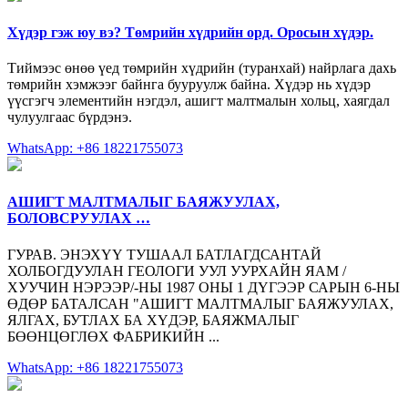
Хүдэр гэж юу вэ? Төмрийн хүдрийн орд. Оросын хүдэр.
Тиймээс өнөө үед төмрийн хүдрийн (туранхай) найрлага дахь
төмрийн хэмжээг байнга бууруулж байна. Хүдэр нь хүдэр
үүсгэгч элементийн нэгдэл, ашигт малтмалын хольц, хаягдал
чулуулгаас бүрдэнэ.
WhatsApp: +86 18221755073
АШИГТ МАЛТМАЛЫГ БАЯЖУУЛАХ,
БОЛОВСРУУЛАХ …
ГУРАВ. ЭНЭХҮҮ ТУШААЛ БАТЛАГДСАНТАЙ
ХОЛБОГДУУЛАН ГЕОЛОГИ УУЛ УУРХАЙН ЯАМ /
ХУУЧИН НЭРЭЭР/-НЫ 1987 ОНЫ 1 ДҮГЭЭР САРЫН 6-НЫ
ӨДӨР БАТАЛСАН "АШИГТ МАЛТМАЛЫГ БАЯЖУУЛАХ,
ЯЛГАХ, БУТЛАХ БА ХҮДЭР, БАЯЖМАЛЫГ
БӨӨНЦӨГЛӨХ ФАБРИКИЙН ...
WhatsApp: +86 18221755073