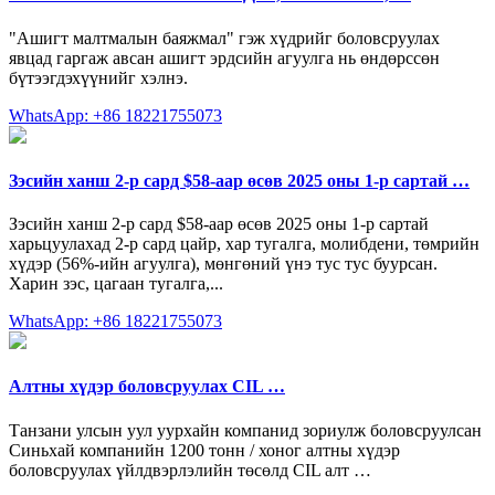
"Ашигт малтмалын баяжмал" гэж хүдрийг боловсруулах
явцад гаргаж авсан ашигт эрдсийн агуулга нь өндөрссөн
бүтээгдэхүүнийг хэлнэ.
WhatsApp: +86 18221755073
Зэсийн ханш 2-р сард $58-аар өсөв 2025 оны 1-р сартай …
Зэсийн ханш 2-р сард $58-аар өсөв 2025 оны 1-р сартай
харьцуулахад 2-р сард цайр, хар тугалга, молибдени, төмрийн
хүдэр (56%-ийн агуулга), мөнгөний үнэ тус тус буурсан.
Харин зэс, цагаан тугалга,...
WhatsApp: +86 18221755073
Алтны хүдэр боловсруулах CIL …
Танзани улсын уул уурхайн компанид зориулж боловсруулсан
Синьхай компанийн 1200 тонн / хоног алтны хүдэр
боловсруулах үйлдвэрлэлийн төсөлд CIL алт …