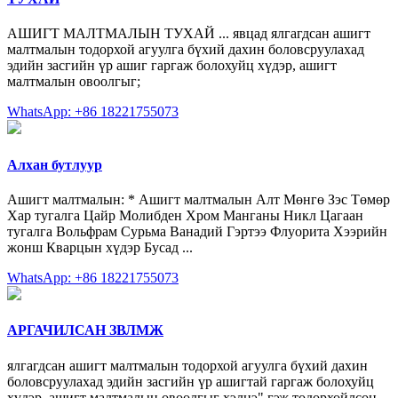
АШИГТ МАЛТМАЛЫН ТУХАЙ ... явцад ялгагдсан ашигт
малтмалын тодорхой агуулга бүхий дахин боловсруулахад
эдийн засгийн үр ашиг гаргаж болохуйц хүдэр, ашигт
малтмалын овоолгыг;
WhatsApp: +86 18221755073
Алхан бутлуур
Ашигт малтмалын: * Ашигт малтмалын Алт Мөнгө Зэс Төмөр
Хар тугалга Цайр Молибден Xром Манганы Никл Цагаан
тугалга Вольфрам Сурьма Ванадий Гэртээ Флуорита Хээрийн
жонш Кварцын хүдэр Бусад ...
WhatsApp: +86 18221755073
АРГАЧИЛСАН ЗВЛМЖ
ялгагдсан ашигт малтмалын тодорхой агуулга бүхий дахин
боловсруулахад эдийн засгийн үр ашигтай гаргаж болохуйц
хүдэр, ашигт малтмалын овоолгыг хэлнэ" гэж тодорхойлсон