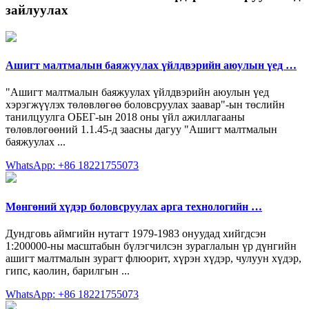
зайлуулах
Ашигт малтмалын баяжуулах үйлдвэрийн аюулын үед …
"Ашигт малтмалын баяжуулах үйлдвэрийн аюулын үед
хэрэгжүүлэх төлөвлөгөө боловсруулах заавар"-ын төслийн
танилцуулга ОБЕГ-ын 2018 оны үйл ажиллагааны
төлөвлөгөөний 1.1.45-д заасны дагуу "Ашигт малтмалын
баяжуулах ...
WhatsApp: +86 18221755073
Мөнгөний хүдэр боловсруулах арга технологийн …
Дундговь аймгийн нутагт 1979-1983 онуудад хийгдсэн
1:200000-ны масштабын бүлэгчилсэн зураглалын үр дүнгийн
ашигт малтмалын зурагт флюорит, хүрэн хүдэр, чулуун хүдэр,
гипс, каолин, барилгын ...
WhatsApp: +86 18221755073