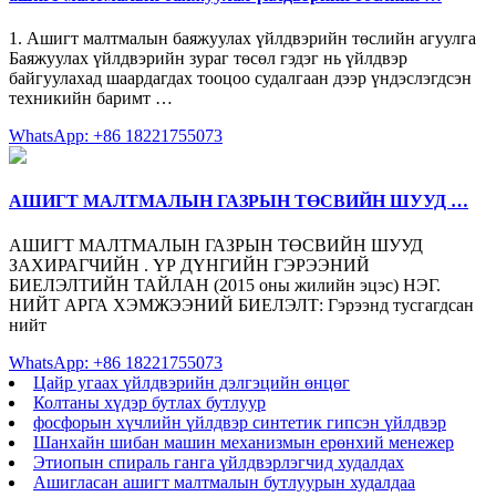
1. Ашигт малтмалын баяжуулах үйлдвэрийн төслийн агуулга
Баяжуулах үйлдвэрийн зураг төсөл гэдэг нь үйлдвэр
байгуулахад шаардагдах тооцоо судалгаан дээр үндэслэгдсэн
техникийн баримт …
WhatsApp: +86 18221755073
АШИГТ МАЛТМАЛЫН ГАЗРЫН ТӨСВИЙН ШУУД …
АШИГТ МАЛТМАЛЫН ГАЗРЫН ТӨСВИЙН ШУУД
ЗАХИРАГЧИЙН . ҮР ДҮНГИЙН ГЭРЭЭНИЙ
БИЕЛЭЛТИЙН ТАЙЛАН (2015 оны жилийн эцэс) НЭГ.
НИЙТ АРГА ХЭМЖЭЭНИЙ БИЕЛЭЛТ: Гэрээнд тусгагдсан
нийт
WhatsApp: +86 18221755073
Цайр угаах үйлдвэрийн дэлгэцийн өнцөг
Колтаны хүдэр бутлах бутлуур
фосфорын хүчлийн үйлдвэр синтетик гипсэн үйлдвэр
Шанхайн шибан машин механизмын ерөнхий менежер
Этиопын спираль ганга үйлдвэрлэгчид худалдах
Ашигласан ашигт малтмалын бутлуурын худалдаа