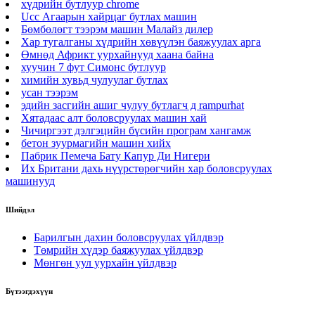
хүдрийн бутлуур chrome
Ucc Агаарын хайрцаг бутлах машин
Бөмбөлөгт тээрэм машин Малайз дилер
Хар тугалганы хүдрийн хөвүүлэн баяжуулах арга
Өмнөд Африкт уурхайнууд хаана байна
хуучин 7 фут Симонс бутлуур
химийн хувьд чулуулаг бутлах
усан тээрэм
эдийн засгийн ашиг чулуу бутлагч д rampurhat
Хятадаас алт боловсруулах машин хай
Чичиргээт дэлгэцийн бүсийн програм хангамж
бетон зуурмагийн машин хийх
Пабрик Пемеча Бату Капур Ди Нигери
Их Британи дахь нүүрстөрөгчийн хар боловсруулах
машинууд
Шийдэл
Барилгын дахин боловсруулах үйлдвэр
Төмрийн хүдэр баяжуулах үйлдвэр
Мөнгөн уул уурхайн үйлдвэр
Бүтээгдэхүүн