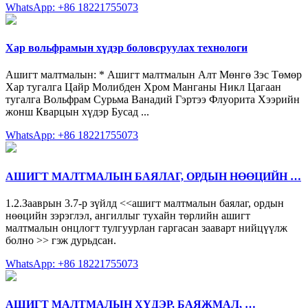
WhatsApp: +86 18221755073
Хар вольфрамын хүдэр боловсруулах технологи
Ашигт малтмалын: * Ашигт малтмалын Алт Мөнгө Зэс Төмөр
Хар тугалга Цайр Молибден Xром Манганы Никл Цагаан
тугалга Вольфрам Сурьма Ванадий Гэртээ Флуорита Хээрийн
жонш Кварцын хүдэр Бусад ...
WhatsApp: +86 18221755073
АШИГТ МАЛТМАЛЫН БАЯЛАГ, ОРДЫН НӨӨЦИЙН …
1.2.Зааврын 3.7-р зүйлд <<ашигт малтмалын баялаг, ордын
нөөцийн зэрэглэл, ангиллыг тухайн төрлийн ашигт
малтмалын онцлогт тулгуурлан гаргасан зааварт нийцүүлж
болно >> гэж дурьдсан.
WhatsApp: +86 18221755073
АШИГТ МАЛТМАЛЫН ХҮДЭР, БАЯЖМАЛ, …