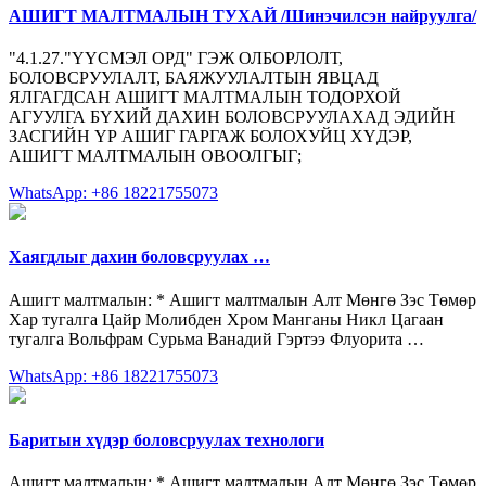
АШИГТ МАЛТМАЛЫН ТУХАЙ /Шинэчилсэн найруулга/
"4.1.27."ҮҮСМЭЛ ОРД" ГЭЖ ОЛБОРЛОЛТ,
БОЛОВСРУУЛАЛТ, БАЯЖУУЛАЛТЫН ЯВЦАД
ЯЛГАГДСАН АШИГТ МАЛТМАЛЫН ТОДОРХОЙ
АГУУЛГА БҮХИЙ ДАХИН БОЛОВСРУУЛАХАД ЭДИЙН
ЗАСГИЙН ҮР АШИГ ГАРГАЖ БОЛОХУЙЦ ХҮДЭР,
АШИГТ МАЛТМАЛЫН ОВООЛГЫГ;
WhatsApp: +86 18221755073
Хаягдлыг дахин боловсруулах …
Ашигт малтмалын: * Ашигт малтмалын Алт Мөнгө Зэс Төмөр
Хар тугалга Цайр Молибден Xром Манганы Никл Цагаан
тугалга Вольфрам Сурьма Ванадий Гэртээ Флуорита …
WhatsApp: +86 18221755073
Баритын хүдэр боловсруулах технологи
Ашигт малтмалын: * Ашигт малтмалын Алт Мөнгө Зэс Төмөр