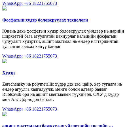
WhatsApp: +86 18221755073
Фосфатын хүдэр боловсруулах технологи
Юнань дахь фосфатын хүдэр боловсруулах үйлдвэр нь нарийн
ширхэгтэй бага агуулгатай цахиурлаг кальцийн фосфатын
чулуулагт хүдэртэй, ашигт малтмал нь өндөр нягтаршилтай
тул ялган авахад хэцүү байдаг.
WhatsApp: +86 18221755073
Хүдэр
Zarechensky нь polymetallic хүдэр дэх зэс, цайр, хар тугалга нь
өндөр агуулга хадгалуулж. мөнгө болон алтаар баялаг
Rubtsovsk орд нь ашигт малтмалын түүхий эд. ОХУ-д хүдэр
мөн Алс Дорнодод байдаг.
WhatsApp: +86 18221755073
ашигт малтмалын баяжуулах үйлдвэрийн төслийн …