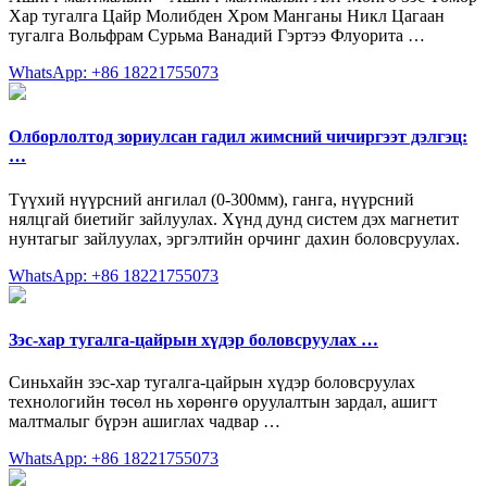
Хар тугалга Цайр Молибден Xром Манганы Никл Цагаан
тугалга Вольфрам Сурьма Ванадий Гэртээ Флуорита …
WhatsApp: +86 18221755073
Олборлолтод зориулсан гадил жимсний чичиргээт дэлгэц:
…
Түүхий нүүрсний ангилал (0-300мм), ганга, нүүрсний
нялцгай биетийг зайлуулах. Хүнд дунд систем дэх магнетит
нунтагыг зайлуулах, эргэлтийн орчинг дахин боловсруулах.
WhatsApp: +86 18221755073
Зэс-хар тугалга-цайрын хүдэр боловсруулах …
Синьхайн зэс-хар тугалга-цайрын хүдэр боловсруулах
технологийн төсөл нь хөрөнгө оруулалтын зардал, ашигт
малтмалыг бүрэн ашиглах чадвар …
WhatsApp: +86 18221755073