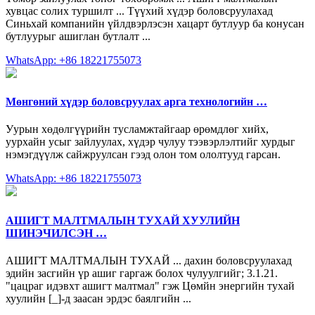
хувцас солих туршилт ... Түүхий хүдэр боловсруулахад
Синьхай компанийн үйлдвэрлэсэн хацарт бутлуур ба конусан
бутлуурыг ашиглан бутлалт ...
WhatsApp: +86 18221755073
Мөнгөний хүдэр боловсруулах арга технологийн …
Уурын хөдөлгүүрийн тусламжтайгаар өрөмдлөг хийх,
уурхайн усыг зайлуулах, хүдэр чулуу тээвэрлэлтийг хурдыг
нэмэгдүүлж сайжруулсан гээд олон том ололтууд гарсан.
WhatsApp: +86 18221755073
АШИГТ МАЛТМАЛЫН ТУХАЙ ХУУЛИЙН
ШИНЭЧИЛСЭН …
АШИГТ МАЛТМАЛЫН ТУХАЙ ... дахин боловсруулахад
эдийн засгийн үр ашиг гаргаж болох чулуулгийг; 3.1.21.
"цацраг идэвхт ашигт малтмал" гэж Цөмйн энергийн тухай
хуулийн [_]-д заасан эрдэс баялгийн ...