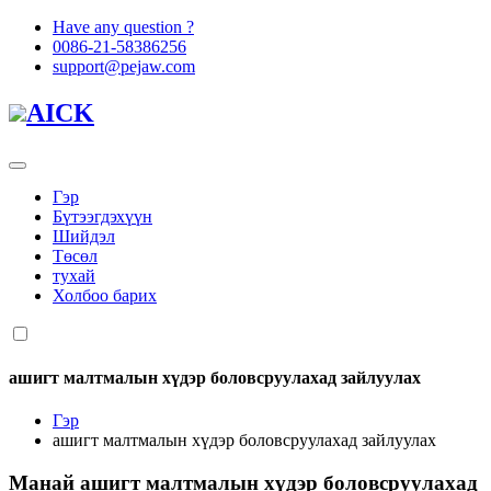
Have any question ?
0086-21-58386256
support@pejaw.com
AICK
Гэр
Бүтээгдэхүүн
Шийдэл
Төсөл
тухай
Холбоо барих
ашигт малтмалын хүдэр боловсруулахад зайлуулах
Гэр
ашигт малтмалын хүдэр боловсруулахад зайлуулах
Манай
ашигт малтмалын хүдэр боловсруулахад