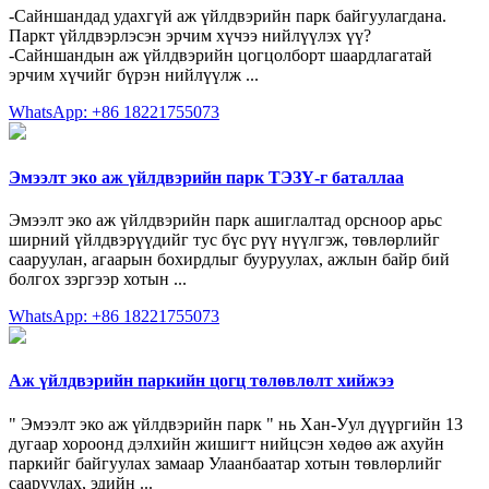
-Сайншандад удахгүй аж үйлдвэрийн парк бай­гуулагдана.
Паркт үйлд­вэрлэсэн эрчим хүчээ ний­лүүлэх үү?
-Сайншандын аж үйлд­вэрийн цогцолборт шаард­лага­тай
эрчим хүчийг бү­рэн нийлүүлж ...
WhatsApp: +86 18221755073
Эмээлт эко аж үйлдвэрийн парк ТЭЗҮ-г баталлаа
Эмээлт эко аж үйлдвэрийн парк ашиглалтад орсноор арьс
ширний үйлдвэрүүдийг тус бүс рүү нүүлгэж, төвлөрлийг
сааруулан, агаарын бохирдлыг бууруулах, ажлын байр бий
болгох зэргээр хотын ...
WhatsApp: +86 18221755073
Аж үйлдвэрийн паркийн цогц төлөвлөлт хийжээ
" Эмээлт эко аж үйлдвэрийн парк " нь Хан-Уул дүүргийн 13
дугаар хороонд дэлхийн жишигт нийцсэн хөдөө аж ахуйн
паркийг байгуулах замаар Улаанбаатар хотын төвлөрлийг
сааруулах, эдийн ...