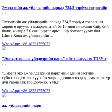
Эмээлтийн аж үйлдвэрийн паркад 734,5 тэрбум төгрөгийн
…
Эмээлтийн аж үйлдвэрийн паркад 734,5 тэрбум төгрөгийн
хөрөнгө оруулалт шаардлагатай ба 10 мянган ажлын байр бий
болж, жилдээ 7.0 сая ширхэг арьс, шир боловсруулах бол
Шинэ Ховд аж үйлдвэрийн ...
WhatsApp: +86 18221755073
"Эмээлт эко аж үйлдвэрийн парк"-ийг хөгжүүлэх ТЭЗҮ-г
…
"Эмээлт эко аж үйлдвэрийн парк"-ийн эдийн засгийн
гүйцэтгэл дэх санхүүгийн чадвар дээшилснээр дараах эерэг үр
дүн гарна гэж тооцоолжээ. Үүнд:
WhatsApp: +86 18221755073
аж_үйлдвэрийн_парк‬