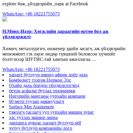
explore #аж_үйлдвэрийн_парк at Facebook
WhatsApp: +86 18221755073
Н.Мөнх-Идэр: Хөгжлийн дараагийн өртөө бол аж
үйлдвэржилт
Химич, металлургич, инженер эдийн засагч, аж үйлдвэрийн
менежмент гэх зэрэг өндөр түвшний боловсон хүчнийг
бэлтгэхээр ШУТИС-тай хамтын ажиллагаа …
WhatsApp: +86 18221755073
хацарт бутлуур өмнөд африк хоёр дахь
Бөмбөлөгт тээрэм Циркон Элс
Охайо дахь бордоо үйлдвэрлэгчид
бетон асфальт бутлах төхөөрөмж
Нигерийн манганы уурхайн компани
60 метр туузан дамжуулагч
Sarface Min Aquipment
тэжээгч таслагч уул уурхайн машин зураг
элс уутлах машин зарна
давхарга хувцас хацарт бутлуур pdf
чулуу бутлуур компанийн лого