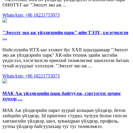
ОНӨТҮГ-ыг "Эмээлт эко аж ...
WhatsApp: +86 18221755073
"Эмээлт эко аж үйлдвэрийн парк"-ийн ТЭЗҮ, хэсэгчилсэн
…
Нийслэлийн ИТХ-ын ээлжит бус XXII хуралдаанаар "Эмээлт
эко аж үйлдвэрийн парк" ХК-ийн техник эдийн засгийн
үндэслэл, хэсэгчилсэн ерөнхий төлөвлөгөөг шинэчлэн батлах
тухай асуудлыг хэлэлцэв. "Эмээлт эко аж ...
WhatsApp: +86 18221755073
МАК Аж үйлдвэрийн парк байгуулж, сэргээгдэх эрчим
хүчээр …
МАК Аж үйлдвэрийн паркт хуурай хольцын үйлдвэр, бетон
хийцийн үйлдвэр, 3d принтинг студио, чулуун болон гипсэн
хавтангийн үйлдвэр, шил, хуванцрын үйлдвэр, профиль,
уутны үйлдвэр байгуулахаар тус тус төлөвлөжээ.