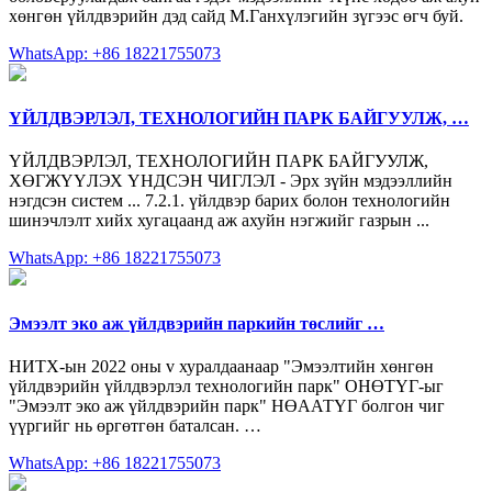
хөнгөн үйлдвэрийн дэд сайд М.Ганхүлэгийн зүгээс өгч буй.
WhatsApp: +86 18221755073
ҮЙЛДВЭРЛЭЛ, ТЕХНОЛОГИЙН ПАРК БАЙГУУЛЖ, …
ҮЙЛДВЭРЛЭЛ, ТЕХНОЛОГИЙН ПАРК БАЙГУУЛЖ,
ХӨГЖҮҮЛЭХ ҮНДСЭН ЧИГЛЭЛ - Эрх зүйн мэдээллийн
нэгдсэн систем ... 7.2.1. үйлдвэр барих болон технологийн
шинэчлэлт хийх хугацаанд аж ахуйн нэгжийг газрын ...
WhatsApp: +86 18221755073
Эмээлт эко аж үйлдвэрийн паркийн төслийг …
НИТХ-ын 2022 оны v хуралдаанаар "Эмээлтийн хөнгөн
үйлдвэрийн үйлдвэрлэл технологийн парк" ОНӨТҮГ-ыг
"Эмээлт эко аж үйлдвэрийн парк" НӨААТҮГ болгон чиг
үүргийг нь өргөтгөн баталсан. …
WhatsApp: +86 18221755073