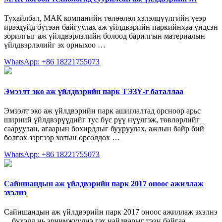
Тухайлбал, МАК компанийн төлөөлөл хэлэлцүүлгийн үеэр
ирээдүйд бүтээн байгуулах аж үйлдвэрийн паркийнхаа үндсэн
зорилгыг аж үйлдвэрлэлийн болоод барилгын материалын
үйлдвэрлэлийг эх орныхоо …
WhatsApp: +86 18221755073
Эмээлт эко аж үйлдвэрийн парк ТЭЗҮ-г баталлаа
Эмээлт эко аж үйлдвэрийн парк ашиглалтад орсноор арьс
ширний үйлдвэрүүдийг тус бүс рүү нүүлгэж, төвлөрлийг
сааруулан, агаарын бохирдлыг бууруулах, ажлын байр бий
болгох зэргээр хотын өрсөлдөх …
WhatsApp: +86 18221755073
Сайншандын аж үйлдвэрийн парк 2017 оноос ажиллаж
эхэлнэ
Сайншандын аж үйлдвэрийн парк 2017 оноос ажиллаж эхэлнэ
... бүхэлд нь эрчимжүүлнэ гэх найдварыг тээн байгаа