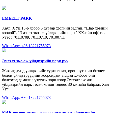
EMEELT PARK
Хаяг: ХУД 13-р хороо 6 дугаар хэсгийн задгай, "Шар хөвийн
хоолой", "Эмээлт эко аж үйлдвэрийн парк" ХК-ийн оффис.
Утас : 70110709, 70110710, 70100711
WhatsApp: +86 18221755073
Эмээлт эко аж үйлдвэрийн парк руу
Жижиг, дунд үйлдвэрийг сурталчлах, орон нутгийн бизнес
болон үйлдвэрүүдийн хоорондын уялдаа холбоог бий
болгоход дэмжлэг үзүүлэх зорилгоор Эмээлт эко аж
үйлдвэрийн парк төсөл хотын төвөөс 30 км зайд байрлах Хан-
Уул ...
WhatsApp: +86 18221755073
МАК ногоон технологид суурилсан аж үйлдвэрийн …