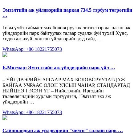
Эмээлтийн аж үйлдвэрийн паркад 734,5 тэрбум төгрөгийн
…
Говьсүмбэр аймагт мах боловсруулах чиглэлээр дагнасан аж
үйлдвэрийн парк байгуулах талаар судалж буй тухай Хүнс,
хөдөө аж ахуй, хөнгөн үйлдвэрийн дэд сайд …
WhatsApp: +86 18221755073
Б.Мягмар: Эмээлтийн аж үйлдвэрийн парк үйл …
– ҮЙЛДВЭРИЙН АРГААР МАХ БОЛОВСРУУЛАГДАЖ
БАЙГАА УЧРААС ОЛОН УЛСЫН ЧАНАР, СТАНДАРТАД
НИЙЦНЭ ГЭСЭН ҮГ – Нийслэлийн Иргэдийн
төлөөлөгчдийн хурлын тэргүүлэгч, "Эмээлт эко аж
үйлдвэрийн …
WhatsApp: +86 18221755073
Сайншандын аж үйлдвэрийн "чимэг" салхин парк …