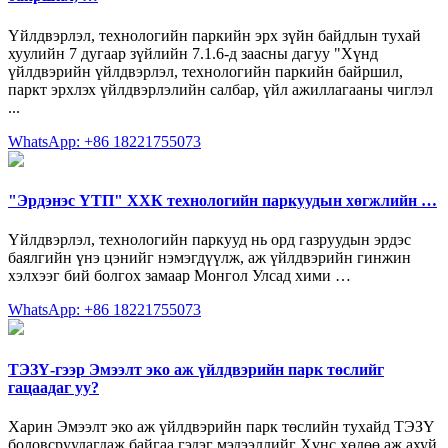
Үйлдвэрлэл, технологийн паркийн эрх зүйн байдлын тухай
хуулийн 7 дугаар зүйлийн 7.1.6-д заасны дагуу "Хүнд
үйлдвэрийн үйлдвэрлэл, технологийн паркийн байршил,
паркт эрхлэх үйлдвэрлэлийн салбар, үйл ажиллагааны чиглэл
...
WhatsApp: +86 18221755073
"Эрдэнэс ҮТП" ХХК технологийн паркуудын хөгжлийн …
Үйлдвэрлэл, технологийн паркууд нь орд газруудын эрдэс
баялгийн үнэ цэнийг нэмэгдүүлж, аж үйлдвэрийн гинжин
хэлхээг бий болгох замаар Монгол Улсад хими …
WhatsApp: +86 18221755073
ТЭЗҮ-гээр Эмээлт эко аж үйлдвэрийн парк төслийг
гацаадаг уу?
Харин Эмээлт эко аж үйлдвэрийн парк төслийн тухайд ТЭЗҮ
боловсруулагдаж байгаа гэдэг мэдээллийг Хүнс хөдөө аж ахуй