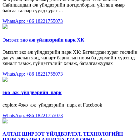
Сайншандын аж үйлдвэрийн цогцолборын үйл явц ямар
байгаа талаар сүүлд сураг ...
WhatsApp: +86 18221755073
Эмээлт эко аж үйлдвэрийн парк ХК
Эмээлт эко аж үйлдвэрийн парк ХК: Батлагдсан зураг төслийн
дагуу ажлын явц, чанарт барилгын норм ба дүрмийн хүрээнд
хяналт тавьж, гүйцэтгэлийг хянаж, баталгаажуулах
WhatsApp: +86 18221755073
эко_аж_үйлдвэрийн_парк‬
explore #эко_аж_үйлдвэрийн_парк at Facebook
WhatsApp: +86 18221755073
АЛТАН ШИРЭЭТ ҮЙЛДВЭРЛЭЛ, ТЕХНОЛОГИЙН
ПАРК 2025 ОНД АШИГЛАЛТАД ОРНО – Аж