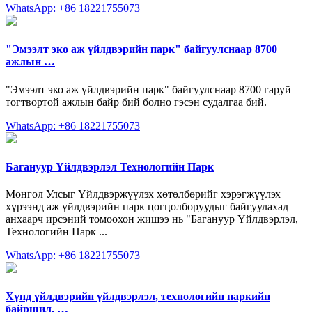
WhatsApp: +86 18221755073
"Эмээлт эко аж үйлдвэрийн парк" байгуулснаар 8700
ажлын …
"Эмээлт эко аж үйлдвэрийн парк" байгуулснаар 8700 гаруй
тогтвортой ажлын байр бий болно гэсэн судалгаа бий.
WhatsApp: +86 18221755073
Багануур Үйлдвэрлэл Технологийн Парк
Монгол Улсыг Үйлдвэржүүлэх хөтөлбөрийг хэрэгжүүлэх
хүрээнд аж үйлдвэрийн парк цогцолборуудыг байгуулахад
анхаарч ирсэний томоохон жишээ нь "Багануур Үйлдвэрлэл,
Технологийн Парк ...
WhatsApp: +86 18221755073
Хүнд үйлдвэрийн үйлдвэрлэл, технологийн паркийн
байршил, …