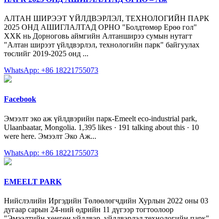
АЛТАН ШИРЭЭТ ҮЙЛДВЭРЛЭЛ, ТЕХНОЛОГИЙН ПАРК
2025 ОНД АШИГЛАЛТАД ОРНО "Болдтөмөр Ерөө гол"
ХХК нь Дорноговь аймгийн Алтанширээ сумын нутагт
"Алтан ширээт үйлдвэрлэл, технологийн парк" байгуулах
төслийг 2019-2025 онд ...
WhatsApp: +86 18221755073
Facebook
Эмээлт эко аж үйлдвэрийн парк-Emeelt eco-industrial park,
Ulaanbaatar, Mongolia. 1,395 likes · 191 talking about this · 10
were here. Эмээлт Эко Аж...
WhatsApp: +86 18221755073
EMEELT PARK
Нийслэлийн Иргэдийн Төлөөлөгчдийн Хурлын 2022 оны 03
дугаар сарын 24-ний өдрийн 11 дүгээр тогтоолоор
"Эмээлтийн хөнгөн үйлдвэр, үйлдвэрлэл технологийн парк"