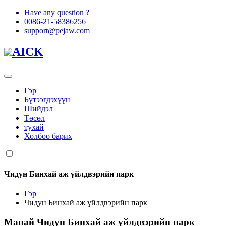
Have any question ?
0086-21-58386256
support@pejaw.com
AICK
Гэр
Бүтээгдэхүүн
Шийдэл
Төсөл
тухай
Холбоо барих
Чидун Бинхай аж үйлдвэрийн парк
Гэр
Чидун Бинхай аж үйлдвэрийн парк
Манай
Чидун Бинхай аж үйлдвэрийн парк