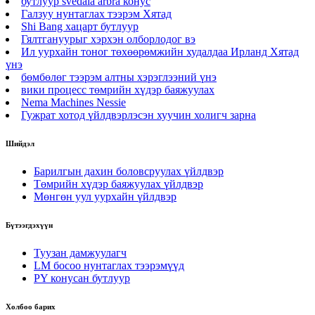
бутлуур svedala arbra конус
Галзуу нунтаглах тээрэм Хятад
Shi Bang хацарт бутлуур
Гялтгануурыг хэрхэн олборлодог вэ
Ил уурхайн тоног төхөөрөмжийн худалдаа Ирланд Хятад
үнэ
бөмбөлөг тээрэм алтны хэрэглээний үнэ
вики процесс төмрийн хүдэр баяжуулах
Nema Machines Nessie
Гужрат хотод үйлдвэрлэсэн хуучин холигч зарна
Шийдэл
Барилгын дахин боловсруулах үйлдвэр
Төмрийн хүдэр баяжуулах үйлдвэр
Мөнгөн уул уурхайн үйлдвэр
Бүтээгдэхүүн
Туузан дамжуулагч
LM босоо нунтаглах тээрэмүүд
PY конусан бутлуур
Холбоо барих