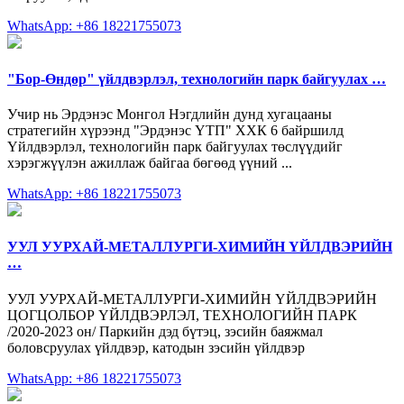
WhatsApp: +86 18221755073
"Бор-Өндөр" үйлдвэрлэл, технологийн парк байгуулах …
Учир нь Эрдэнэс Монгол Нэгдлийн дунд хугацааны
стратегийн хүрээнд "Эрдэнэс ҮТП" ХХК 6 байршилд
Үйлдвэрлэл, технологийн парк байгуулах төслүүдийг
хэрэгжүүлэн ажиллаж байгаа бөгөөд үүний ...
WhatsApp: +86 18221755073
УУЛ УУРХАЙ-МЕТАЛЛУРГИ-ХИМИЙН ҮЙЛДВЭРИЙН
…
УУЛ УУРХАЙ-МЕТАЛЛУРГИ-ХИМИЙН ҮЙЛДВЭРИЙН
ЦОГЦОЛБОР ҮЙЛДВЭРЛЭЛ, ТЕХНОЛОГИЙН ПАРК
/2020-2023 он/ Паркийн дэд бүтэц, зэсийн баяжмал
боловсруулах үйлдвэр, катодын зэсийн үйлдвэр
WhatsApp: +86 18221755073