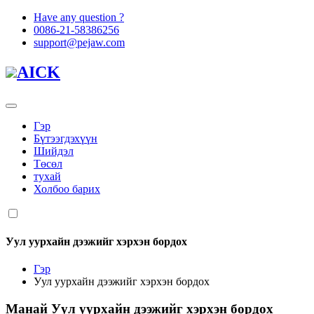
Have any question ?
0086-21-58386256
support@pejaw.com
AICK
Гэр
Бүтээгдэхүүн
Шийдэл
Төсөл
тухай
Холбоо барих
Уул уурхайн дээжийг хэрхэн бордох
Гэр
Уул уурхайн дээжийг хэрхэн бордох
Манай
Уул уурхайн дээжийг хэрхэн бордох