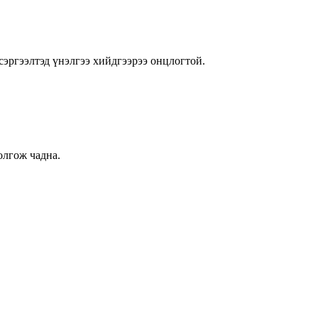
сэргээлтэд үнэлгээ хийдгээрээ онцлогтой.
олгож чадна.