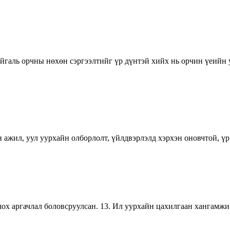
айгаль орчны нөхөн сэргээлтийг үр дүнтэй хийх нь орчин үеийн
ажил, уул уурхайн олборлолт, үйлдвэрлэлд хэрхэн оновчтой, ү
 аргачлал боловсруулсан. 13. Ил уурхайн цахилгаан хангамжийн