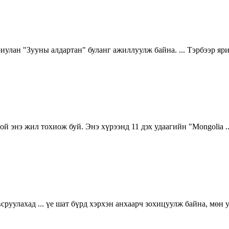
улан "Зууны алдартан" буланг ажиллуулж байна. ... Тэрбээр яр
й энэ жил тохиож буй. Энэ хүрээнд 11 дэх удаагийн "Mongolia .
уулахад ... үе шат бүрд хэрхэн анхаарч зохицуулж байна, мөн 