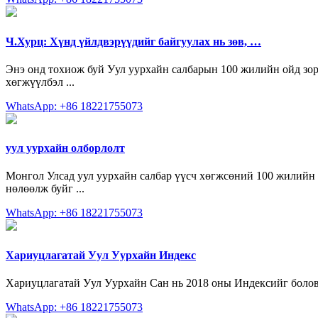
Ч.Хурц: Хүнд үйлдвэрүүдийг байгуулах нь зөв, …
Энэ онд тохиож буй Уул уурхайн салбарын 100 жилийн ойд зори
хөгжүүлбэл ...
WhatsApp: +86 18221755073
уул уурхайн олборлолт
Монгол Улсад уул уурхайн салбар үүсч хөгжсөний 100 жилийн о
нөлөөлж буйг ...
WhatsApp: +86 18221755073
Хариуцлагатай Уул Уурхайн Индекс
Хариуцлагатай Уул Уурхайн Сан нь 2018 оны Индексийг боловср
WhatsApp: +86 18221755073