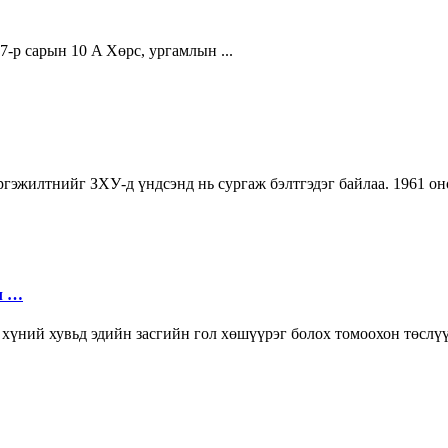
сарын 10 A Хөрс, ургамлын ...
эргэжилтнийг ЗХУ-д үндсэнд нь сургаж бэлтгэдэг байлаа. 1961 
л …
н хүний хувьд эдийн засгийн гол хөшүүрэг болох томоохон төсл