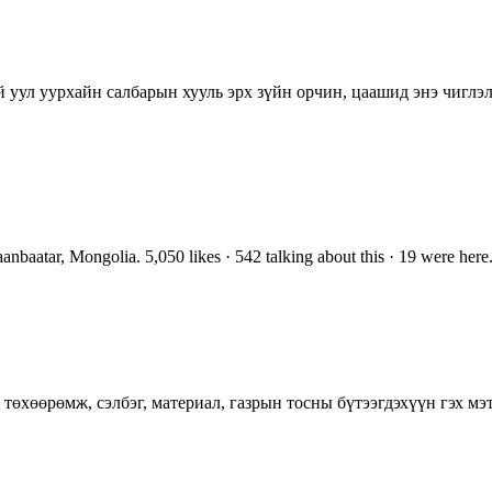
ул уурхайн салбарын хууль эрх зүйн орчин, цаашид энэ чиглэлэ
atar, Mongolia. 5,050 likes · 542 talking about this · 19 were h
 төхөөрөмж, сэлбэг, материал, газрын тосны бүтээгдэхүүн гэх 