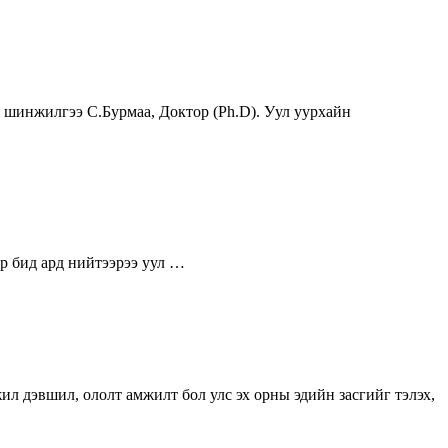
 шинжилгээ С.Бурмаа, Доктор (Ph.D). Уул уурхайн
р бид ард нийтээрээ уул …
ил дэвшил, ололт амжилт бол улс эх орны эдийн засгийг тэлэх,