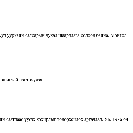
 уул уурхайн салбарын чухал шаардлага болоод байна. Монгол
р ашигтай нэвтрүүлэх …
 саатлаас үүсэх хохирлыг тодорхойлох аргачлал. УБ. 1976 он.