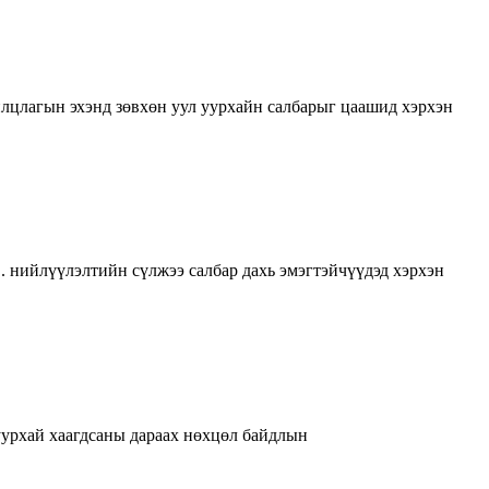
илцлагын эхэнд зөвхөн уул уурхайн салбарыг цаашид хэрхэн
.. нийлүүлэлтийн сүлжээ салбар дахь эмэгтэйчүүдэд хэрхэн
уурхай хаагдсаны дараах нөхцөл байдлын