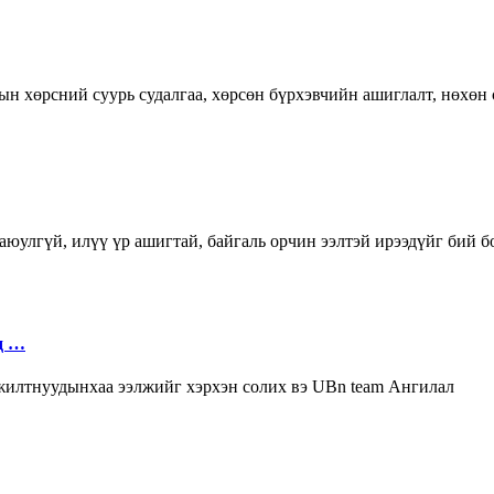
ын хөрсний суурь судалгаа, хөрсөн бүрхэвчийн ашиглалт, нөхөн 
юулгүй, илүү үр ашигтай, байгаль орчин ээлтэй ирээдүйг бий б
д …
ажилтнуудынхаа ээлжийг хэрхэн солих вэ UBn team Ангилал