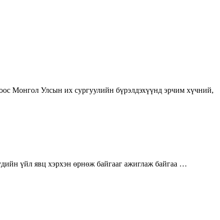
оноос Монгол Улсын их сургуулийн бүрэлдэхүүнд эрчим хүчний,
үүдийн үйл явц хэрхэн өрнөж байгааг ажиглаж байгаа …