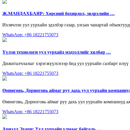
Ж.МАНДАХБАЯР: Хөрсний бохирдол, эвдрэлийн …
Ихэвчлэн уул уурхайн эдэлбэр газар, улсын чанартай объектууд
WhatsApp: +86 18221755073
Үүлэн технологи уул уурхайд мэдээллийг хялбар …
Дижиталчлалыг хэрэгжүүлснээр бид уул уурхайн салбарт илүү а
WhatsApp: +86 18221755073
Өмнөговь, Дорноговь аймаг руу дахь уул уурхайн компаниу
Өмнөговь, Дорноговь аймаг руу дахь уул уурхайн компаниуд 
WhatsApp: +86 18221755073
Ариэлл Эхарн: Уул уурхайн улмаас байгаль …