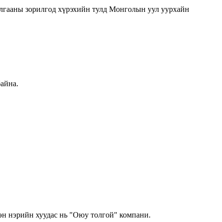
алгааны зорилгод хүрэхийн тулд Монголын уул уурхайн
айна.
н нэрийн хуудас нь "Оюу толгой" компани.