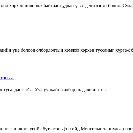
өнд хэрхэн нөлөөлж байгааг судлан үзэхэд чиглэсэн болно. Суд
эдийн үнэ болоод олборлолтын хэмжээ хэрхэн туссаныг хүргэж б
рхэн …
усалдаг вэ? ... Уул уурхайн салбар нь дэвшилтэт ...
 нэгэн шинэ үеийг бүтээсэн Дэлхийд Монголыг таниулсан нэгэ