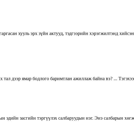
ргасан хууль эрх зүйн актууд, тэдгээрийн хэрэгжилтэнд хийсэн
тал дээр ямар бодлого баримтлан ажиллаж байна вэ? ... Тэгэхээ
ын эдийн засгийн тэргүүлэх салбаруудын нэг. Энэ салбарын хөгж