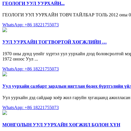
ГЕОЛОГИ УУЛ УУРХАЙН...
ГЕОЛОГИ УУЛ УУРХАЙН ТОВЧ ТАЙЛБАР ТОЛЬ 2012 оны 07-р 
WhatsApp: +86 18221755073
УУЛ УУРХАЙН ТОГТВОРТОЙ ХӨГЖЛИЙН …
1970 оны дунд үеийг хүртэл уул уурхайн дээд боловсролтой м
1972 оноос Уул ...
WhatsApp: +86 18221755073
Уул уурхайн салбарт зардлын нягтлан бодох бүртгэлийн үй
Уул уурхайн дэд сайдаар хоёр жил гаруйн хугацаанд ажилласа
WhatsApp: +86 18221755073
МОНГОЛЫН УУЛ УУРХАЙН ХӨГЖИЛ БОЛОН ХҮН