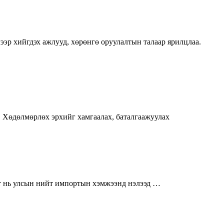
эр хийгдэх ажлууд, хөрөнгө оруулалтын талаар ярилцлаа.
ere. Хөдөлмөрлөх эрхийг хамгаалах, баталгаажуулах
мэт нь улсын нийт импортын хэмжээнд нэлээд …