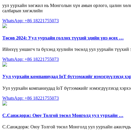
уул уурхайн хөгжил нь Монголын хүн амын орлого, цалин хөлс
салбарын хөгжлийн
WhatsApp: +86 18221755073
Төсөв 2024: Уул уурхайн голлох түүхий эдийн үнэ өсөх …
Ийнхүү уншигч та бүхэнд хуулийн төсөлд уул уурхайн түүхий 
WhatsApp: +86 18221755073
Уул уурхайн компаниудад IoT бүтээмжийг нэмэгдүүлэхэд хэ
Уул уурхайн компаниудад IoT бүтээмжийг нэмэгдүүлэхэд хэрхэн т
WhatsApp: +86 18221755073
С.Санждорж: Оюу Толгой төсөл Монголд уул уурхайн …
С.Санждорж: Оюу Толгой төсөл Монголд уул уурхайн ажилчдын