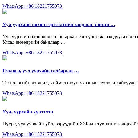
WhatsApp: +86 18221755073
Уул уурхайн нөхөн сэргээлтийн зардлыг хэрхэн …
Уул уурхайн олборлолт олон арван жил үргэлжлээд дуусахад б
Улсад өнөөдрийн байдлаар …
WhatsApp: +86 18221755073
Геологи, уул уурхайн салбарын …
Технологийн дэвшил, хиймэл оюун ухааныг геологи хайгуулын 
WhatsApp: +86 18221755073
Уул, уурхайн хүрээлэн
Нүүрс, уул уурхайн үйлдвэрүүдийн ХЗБ-ын түвшинг тодорхойлох
WhatsApp: +86 18221755073