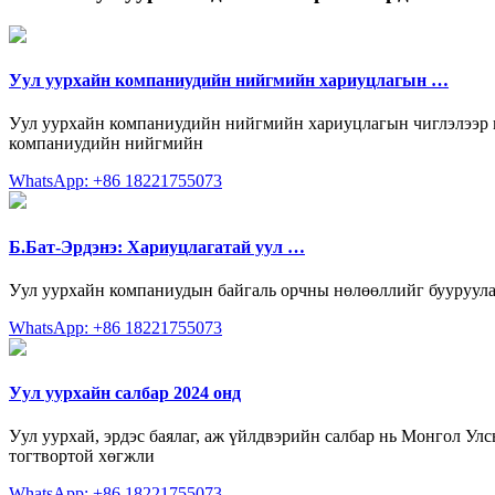
Уул уурхайн компаниудийн нийгмийн хариуцлагын …
Уул уурхайн компаниудийн нийгмийн хариуцлагын чиглэлээр га
компаниудийн нийгмийн
WhatsApp: +86 18221755073
Б.Бат-Эрдэнэ: Хариуцлагатай уул …
Уул уурхайн компаниудын байгаль орчны нөлөөллийг бууруулах 
WhatsApp: +86 18221755073
Уул уурхайн салбар 2024 онд
Уул уурхай, эрдэс баялаг, аж үйлдвэрийн салбар нь Монгол Улс
тогтвортой хөгжли
WhatsApp: +86 18221755073