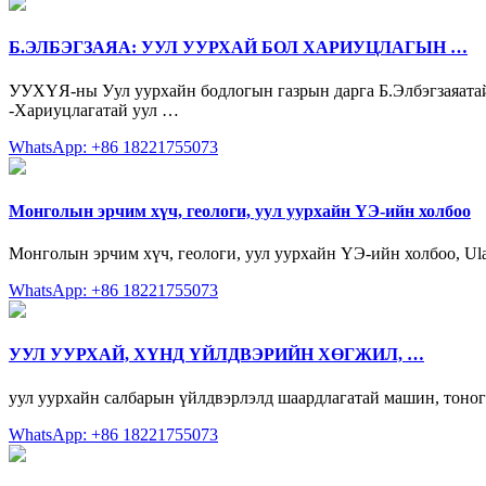
Б.ЭЛБЭГЗАЯА: УУЛ УУРХАЙ БОЛ ХАРИУЦЛАГЫН …
УУХҮЯ-ны Уул уурхайн бодлогын газрын дарга Б.Элбэгзаяатай у
-Хариуцлагатай уул …
WhatsApp: +86 18221755073
Монголын эрчим хүч, геологи, уул уурхайн ҮЭ-ийн холбоо
Монголын эрчим хүч, геологи, уул уурхайн ҮЭ-ийн холбоо, Ulaanba
WhatsApp: +86 18221755073
УУЛ УУРХАЙ, ХҮНД ҮЙЛДВЭРИЙН ХӨГЖИЛ, …
уул уурхайн салбарын үйлдвэрлэлд шаардлагатай машин, тоног
WhatsApp: +86 18221755073