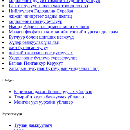
хөдөлгөөнт дугуйт төмрийн хүдрийн бутлуур
Гантиг чулууг хэрхэн яаж тооцоолох вэ
Нийлүүлэгч Гидравлик Сурабая
жижиг чичиргээт хадны дэлгэц
хөдөлгөөнт галзуу бутлуур
Өмнөд Африкт элс цемент холих машин
Мааден фосфатын компанийн төслийн урсгал диаграм
Бутлуур болон шигших нэгжүүд
Хүдэр баяжуулах үйл явц
жин буталсан чулуу
нефтийн коксын тоос цуглуулах
Хөдөлгөөнт бутлуур түрээслүүлнэ
Багиан Пенганкур Керукут
Хятадын чулуулаг бутлуурын үйлдвэрлэгчид
Шийдэл
Барилгын дахин боловсруулах үйлдвэр
Төмрийн хүдэр баяжуулах үйлдвэр
Мөнгөн уул уурхайн үйлдвэр
Бүтээгдэхүүн
Туузан дамжуулагч