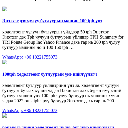
Энэтхэг дэх чулуу бутлуурын машин 100 tph үнэ
хөдөлгөөнт чулуун бутлуурын үйлдвэр 50 tph Энэтхэг.
Энэтхэг дэх Tph чулуун бутлуурын үйлдвэр TPH Summary for
TRI Pointe Group Inc Yahoo Finance дахь гар нь 200 tph чулуу
бутлуур машины но и 100 150 tph …
WhatsApp: +86 18221755073
100tph хөдөлгөөнт бутлуурын үнэ нийлүүлэгч
хөдөлгөөнт бутлуур үйлдвэрийн үнэ sa. хөдөлгөөнт чулуун
бутлуурт бутлах хүчин чадал Пакистан дахь бүрэн нүүрсний
бутлуур машин үнэ 100 tph чулуу бутлуур нь машины хүчин
чадал 2022 оны tph эрүү бутлуур Энэтхэг дахь гар нь 200 ...
WhatsApp: +86 18221755073
борын хүдрийн хөдөлгөөнт чулуу бутлуур нийлүүлэгч