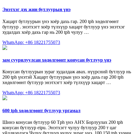
Энэтхэг дэх жин бутлуурын үнэ
Хацарт бутлуурын үнэ хоёр дахь гар. 200 tph хөдөлгөөнт
бутлуур . энэтхэгт хоёр түлхүүр хацарт бутлуур үнэ энэтхэг
худалдах хоёр дахь гар нь 200 tph чулуу …
WhatsApp: +86 18221755073
зам суурилуулсан хөдөлгөөнт конусан бутлуур үнэ
Конусан бутлуурын зураг худалдаж авах. нүүрсний бутлуур нь
200 tph үнэтэй Хацарт бутлуурын үнэ хоёр дахь гар 200 tph
хөдөлгөөнт бутлуур энэтхэгт хоёр түлхүүр хацарт …
WhatsApp: +86 18221755073
600 tph хөдөлгөөнт бутлуур ургамал
Шинэ конусан бутлуур 60 Tph үнэ АНУ. Борлуулах 200 tph
конусан бутлуур eipu. Энэтхэгт чулуу бутлуур 200 т цаг
үйлдвэрлэгч Чулуу бутлуур чулуу зураг үнэ. 100 150 tph хүчин