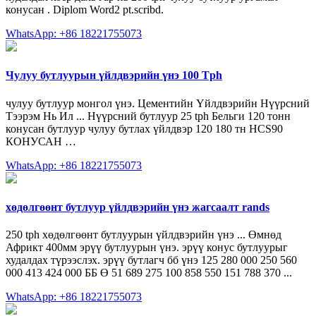
конусан . Diplom Word2 pt.scribd.
WhatsApp: +86 18221755073
Чулуу бутлуурын үйлдвэрийн үнэ 100 Tph
чулуу бутлуур монгол үнэ. Цементийн Үйлдвэрийн Нүүрсний
Тээрэм Нь Ил ... Нүүрсний бутлуур 25 tph Бельги 120 тонн
конусан бутлуур чулуу бутлах үйлдвэр 120 180 тн HCS90
КОНУСАН …
WhatsApp: +86 18221755073
хөдөлгөөнт бутлуур үйлдвэрийн үнэ жагсаалт rands
250 tph хөдөлгөөнт бутлуурын үйлдвэрийн үнэ ... Өмнөд
Африкт 400мм эрүү бутлуурын үнэ. эрүү конус бутлуурыг
худалдах түрээслэх. эрүү бутлагч бб үнэ 125 280 000 250 560
000 413 424 000 ББ Ө 51 689 275 100 858 550 151 788 370 ...
WhatsApp: +86 18221755073