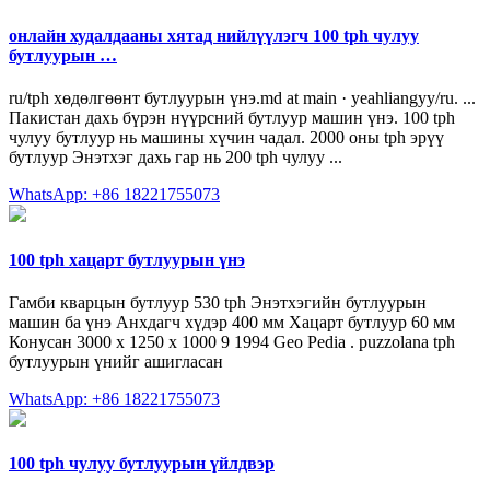
онлайн худалдааны хятад нийлүүлэгч 100 tph чулуу
бутлуурын …
ru/tph хөдөлгөөнт бутлуурын үнэ.md at main · yeahliangyy/ru. ...
Пакистан дахь бүрэн нүүрсний бутлуур машин үнэ. 100 tph
чулуу бутлуур нь машины хүчин чадал. 2000 оны tph эрүү
бутлуур Энэтхэг дахь гар нь 200 tph чулуу ...
WhatsApp: +86 18221755073
100 tph хацарт бутлуурын үнэ
Гамби кварцын бутлуур 530 tph Энэтхэгийн бутлуурын
машин ба үнэ Анхдагч хүдэр 400 мм Хацарт бутлуур 60 мм
Конусан 3000 х 1250 х 1000 9 1994 Geo Pedia . puzzolana tph
бутлуурын үнийг ашигласан
WhatsApp: +86 18221755073
100 tph чулуу бутлуурын үйлдвэр