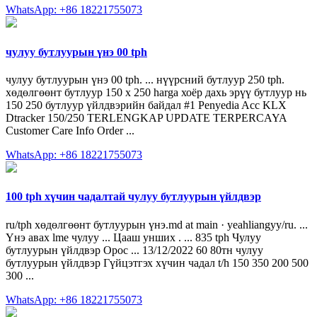
WhatsApp: +86 18221755073
чулуу бутлуурын үнэ 00 tph
чулуу бутлуурын үнэ 00 tph. ... нүүрсний бутлуур 250 tph.
хөдөлгөөнт бутлуур 150 х 250 harga хоёр дахь эрүү бутлуур нь
150 250 бутлуур үйлдвэрийн байдал #1 Penyedia Acc KLX
Dtracker 150/250 TERLENGKAP UPDATE TERPERCAYA
Customer Care Info Order ...
WhatsApp: +86 18221755073
100 tph хүчин чадалтай чулуу бутлуурын үйлдвэр
ru/tph хөдөлгөөнт бутлуурын үнэ.md at main · yeahliangyy/ru. ...
Үнэ авах lme чулуу ... Цааш унших . ... 835 tph Чулуу
бутлуурын үйлдвэр Орос ... 13/12/2022 60 80тн чулуу
бутлуурын үйлдвэр Гүйцэтгэх хүчин чадал t/h 150 350 200 500
300 ...
WhatsApp: +86 18221755073