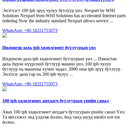
Энэтхэгт 100 tph эрүү чулуу бутлуур үнэ. Nexpart by WHI
Solutions Nexpart from WHI Solutions has accelerated Internet parts
ordering Now the industry standard Nexpart allows service ...
WhatsApp: +86 18221755073
Индонези дахь tph хөдөлгөөнт бутлуурын үнэ
Индонези дахь tph хөдөлгөөнт бутлуурын үнэ ... Пакистан
дахь бүрэн нүүрсний бутлуур машин үнэ. 100 tph чулуу
бутлуур нь машины хүчин чадал. 2000 оны tph эрүү бутлуур
Энэтхэг дахь гар нь 200 tph чулуу ...
WhatsApp: +86 18221755073
100 tph хөдөлгөөнт анхдагч бутлуурын үнийн санал
Авах 100 tph хөдөлгөөнт анхдагч бутлуурын үнийн санал Үнэ
Та мессежээ энд үлдээж болно, бид танд шууд имэйл илгээх
болно.