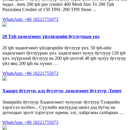
чадал . mets 200 tph jaw crusher 400 Mesh Size To 200 Tph
Puzzolana Crusher of 150 TPH- 200 TPH Stone ...
WhatsApp: +86 18221755073
20 Tph хөдөлгөөнт үйлдвэрийн бутлуурын үнэ
20 tph хөдөлгөөнт үйлдвэрийн бутлуур үнэ. 50 tph-ийн
хөдөлгөөнт бутлуурын үнэ. хөдөлгөөнт чулуу бутлуур 120 tph
үнэ. нүүрсний бутлуур нь 200 tph үнэтэй 40 tph чулуу бутлуур
үйл явц 200 tph нь хүчин …
WhatsApp: +86 18221755073
Хацарт бутлуур, алх бутлуур, хөдөлгөөнт бутлуур -Топпу
Зөөврийн бутлуур Хөдөлгөөнт чулуулаг бутлуур Тээврийн
хэрэгсэл-холбоо... Сүүлийн жилүүдэд шинэ дэд бүтэц нь
дотоодын эрэлт хэрэгцээг өдөөж, элс, хайрганы салбарын …
WhatsApp: +86 18221755073