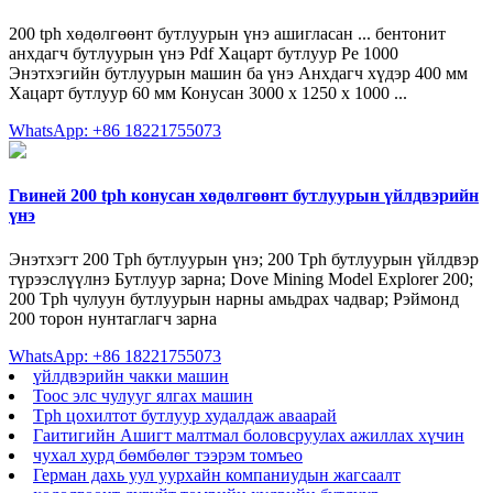
200 tph хөдөлгөөнт бутлуурын үнэ ашигласан ... бентонит
анхдагч бутлуурын үнэ Pdf Хацарт бутлуур Pe 1000
Энэтхэгийн бутлуурын машин ба үнэ Анхдагч хүдэр 400 мм
Хацарт бутлуур 60 мм Конусан 3000 х 1250 х 1000 ...
WhatsApp: +86 18221755073
Гвиней 200 tph конусан хөдөлгөөнт бутлуурын үйлдвэрийн
үнэ
Энэтхэгт 200 Tph бутлуурын үнэ; 200 Tph бутлуурын үйлдвэр
түрээслүүлнэ Бутлуур зарна; Dove Mining Model Explorer 200;
200 Tph чулуун бутлуурын нарны амьдрах чадвар; Рэймонд
200 торон нунтаглагч зарна
WhatsApp: +86 18221755073
үйлдвэрийн чакки машин
Тоос элс чулууг ялгах машин
Tph цохилтот бутлуур худалдаж аваарай
Гаитигийн Ашигт малтмал боловсруулах ажиллах хүчин
чухал хурд бөмбөлөг тээрэм томъео
Герман дахь уул уурхайн компаниудын жагсаалт