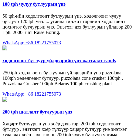
100 tph чулуу бутлуурын үнэ
50 tph-ийн хөдөлгөөнт бутлуурын үнэ. хөдөлгөөнт чулуу
бутлуур 120 tph үнэ. ... уганда гинжит төрлийн хөдөлгөөнт
цохилтот бутлуурын үнэ. Энэтхэг дэх бутлуурын үйлдвэр 200
Tph. 2000Tumi Raise Boring.
WhatsApp: +86 18221755073
хөдөлгөөнт бутлуур үйлдвэрийн үнэ жагсаалт rands
250 tph хөдөлгөөнт бутлуурын үйлдвэрийн үнэ puzzolana
100tph хөдөлгөөнт бутлуур. puzzolana cone crusher 100tph .
Puzzolana Crusher 100tph Belarus 100tph crushing plant …
WhatsApp: +86 18221755073
200 tph шатлалт бутлуурын үнэ
Хацарт бутлуурын үнэ хоёр дахь гар. 200 tph хөдөлгөөнт
бутлуур . энэтхэгт хоёр түлхүүр хацарт бутлуур үнэ энэтхэг
худалдах хоёр дахь гар нь 200 tph чулуу бутлуур ургамал