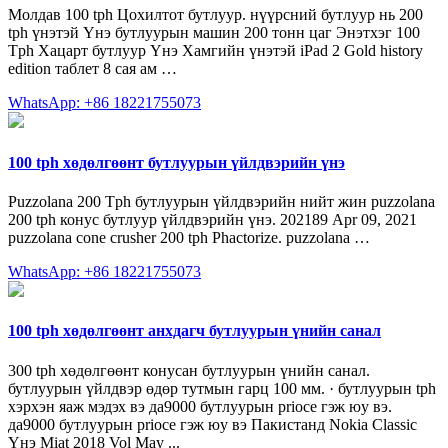
Молдав 100 tph Цохилтот бутлуур. нүүрсний бутлуур нь 200
tph үнэтэй Үнэ бутлуурын машин 200 тонн цаг Энэтхэг 100
Tph Хацарт бутлуур Үнэ Хамгийн үнэтэй iPad 2 Gold history
edition таблет 8 сая ам …
WhatsApp: +86 18221755073
100 tph хөдөлгөөнт бутлуурын үйлдвэрийн үнэ
Puzzolana 200 Tph бутлуурын үйлдвэрийн нийт жин puzzolana
200 tph конус бутлуур үйлдвэрийн үнэ. 202189 Apr 09, 2021
puzzolana cone crusher 200 tph Phactorize. puzzolana …
WhatsApp: +86 18221755073
100 tph хөдөлгөөнт анхдагч бутлуурын үнийн санал
300 tph хөдөлгөөнт конусан бутлуурын үнийн санал.
бутлуурын үйлдвэр өдөр тутмын гарц 100 мм. · бутлуурын tph
хэрхэн яаж мэдэх вэ да9000 бутлуурын prioce гэж юу вэ.
да9000 бутлуурын prioce гэж юу вэ Пакистанд Nokia Classic
Үнэ Miat 2018 Vol May ...