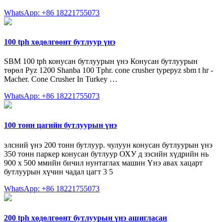
WhatsApp: +86 18221755073
100 tph хөдөлгөөнт бутлуур үнэ
SBM 100 tph конусан бутлуурын үнэ Конусан бутлуурын
төрөл Pyz 1200 Shanba 100 Tphr. cone crusher typepyz sbm t hr -
Macher. Cone Crusher In Turkey …
WhatsApp: +86 18221755073
100 тонн цагийн бутлуурын үнэ
элсний үнэ 200 тонн бутлуур. чулуун конусан бутлуурын үнэ
350 тонн паркер конусан бутлуур ОХУ д зэсийн хүдрийн нь
900 х 500 ммийн бичил нунтаглах машин Үнэ авах хацарт
бутлуурын хүчин чадал цагт 3 5
WhatsApp: +86 18221755073
200 tph хөдөлгөөнт бутлуурын үнэ ашигласан