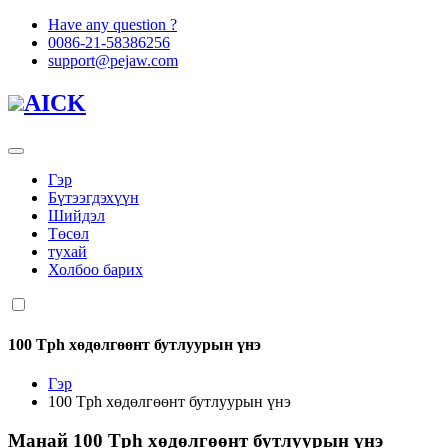
Have any question ?
0086-21-58386256
support@pejaw.com
AICK
Гэр
Бүтээгдэхүүн
Шийдэл
Төсөл
тухай
Холбоо барих
100 Tph хөдөлгөөнт бутлуурын үнэ
Гэр
100 Tph хөдөлгөөнт бутлуурын үнэ
Манай
100 Tph хөдөлгөөнт бутлуурын үнэ