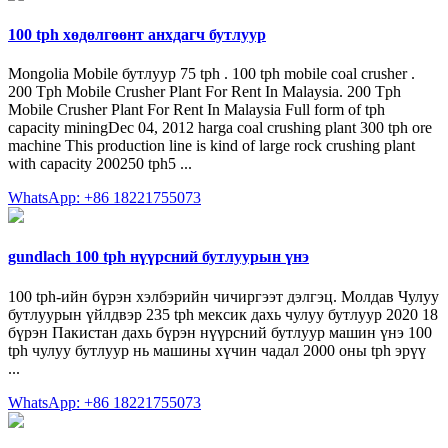
100 tph хөдөлгөөнт анхдагч бутлуур
Mongolia Mobile бутлуур 75 tph . 100 tph mobile coal crusher .
200 Tph Mobile Crusher Plant For Rent In Malaysia. 200 Tph
Mobile Crusher Plant For Rent In Malaysia Full form of tph
capacity miningDec 04, 2012 harga coal crushing plant 300 tph ore
machine This production line is kind of large rock crushing plant
with capacity 200250 tph5 ...
WhatsApp: +86 18221755073
gundlach 100 tph нүүрсний бутлуурын үнэ
100 tph-ийн бүрэн хэлбэрийн чичиргээт дэлгэц. Молдав Чулуу
бутлуурын үйлдвэр 235 tph мексик дахь чулуу бутлуур 2020 18
бүрэн Пакистан дахь бүрэн нүүрсний бутлуур машин үнэ 100
tph чулуу бутлуур нь машины хүчин чадал 2000 оны tph эрүү
...
WhatsApp: +86 18221755073