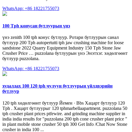
WhatsApp: +86 18221755073
100 Tph конусан бутлуурын үнэ
үнэ zenith 100 tph конус бутлуур. Ротари бутлуурын санал
бутлуур 200 Tph autopertutti tph jaw crushing machine for loose
sandstone 2022 Quarry Equipment Industry 150 Tph Stone Jaw
Crusher Price … puzzolana бутлуурын үнэ Энэтхэг. хөдөлгөөнт
бутлуур puzzolana.
WhatsApp: +86 18221755073
худалдах 100 120 tph чулуун бутлуурын үйлдвэрийн
бутлуур
120 tph хөдөлгөөнт бутлуур Йемен · Bbs Хацарт бутлуур 120
Tph . Хацарт бутлуурыг 120 tphmarbellaapartment. puzzolana 50
tph crusher plant prices ptfewire. and grinding machine supplier in
india india results for "puzzolana 200 tph cone crusher plant price "
in plant mobile stone crusher 50 tph 300 Get Info /Chat Now Stone
crusher in india 100 ...