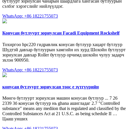
бутлуурт зориулсан чанарын шаардлага хангасан бутлуурын
сэлбэг хэрэгслийг нийлүүлдэг.
WhatsApp: +86 18221755073
Конусан бутлуурт зориулсан Facadi Equipment Rockshelf
Тохиргоо hpc220 гидравлик конусан бутлуур хацарт бутлуур
Шүдтэй давхар бутлуурын хамгийн их хурд Шохойн бутлуурт
зориулсан давхар Roller бутлуур орчимд шохойн чулуу задарч
эхлэн 900950.
WhatsApp: +86 18221755073
конусан бутлуурт зориулсан тоос e зүтгүүрийн
Мөнгө бутлуурт зориулсан машин конусан бутлуур ... 7 26
2339 3б конусан бутлуур нь ghana ашигладаг 2.7 "Controlled
substance" means any mediion that is regulated and classified by the
Controlled Substances Act at 21 U.S.C. as being schedule II …
Цааш унших
WhatsApp: +86 18221755073