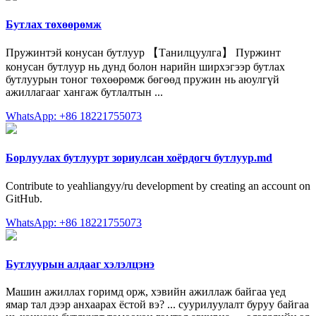
Бутлах төхөөрөмж
Пружинтэй конусан бутлуур 【Танилцуулга】 Пуржинт
конусан бутлуур нь дунд болон нарийн ширхэгээр бутлах
бутлуурын тоног төхөөрөмж бөгөөд пружин нь аюулгүй
ажиллагааг хангаж бутлалтын ...
WhatsApp: +86 18221755073
Борлуулах бутлуурт зориулсан хоёрдогч бутлуур.md
Contribute to yeahliangyy/ru development by creating an account on
GitHub.
WhatsApp: +86 18221755073
Бутлуурын алдааг хэлэлцэнэ
Машин ажиллах горимд орж, хэвийн ажиллаж байгаа үед
ямар тал дээр анхаарах ёстой вэ? ... суурилуулалт буруу байгаа