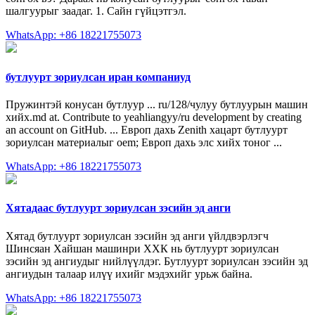
шалгуурыг заадаг. 1. Сайн гүйцэтгэл.
WhatsApp: +86 18221755073
бутлуурт зориулсан иран компаниуд
Пружинтэй конусан бутлуур ... ru/128/чулуу бутлуурын машин
хийх.md at. Contribute to yeahliangyy/ru development by creating
an account on GitHub. ... Европ дахь Zenith хацарт бутлуурт
зориулсан материалыг oem; Европ дахь элс хийх тоног ...
WhatsApp: +86 18221755073
Хятадаас бутлуурт зориулсан зэсийн эд анги
Хятад бутлуурт зориулсан зэсийн эд анги үйлдвэрлэгч
Шинсяан Хайшан машинри ХХК нь бутлуурт зориулсан
зэсийн эд ангиудыг нийлүүлдэг. Бутлуурт зориулсан зэсийн эд
ангиудын талаар илүү ихийг мэдэхийг урьж байна.
WhatsApp: +86 18221755073