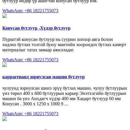
бутлуур өндөр үр ашигтай конусан бутлуур юм.
WhatsApp: +86 18221755073
Конусан бутлуур -Хүдэр бутлуур
Пүрштэй конусан бутлуур нь суурин хонхор аяга болон
хөдлөх бутлах толгой буюу мантийн хоорондох бутлах камерт
материалыг татах замаар ажилладаг.
WhatsApp: +86 18221755073
каррагенанд зориулсан машин бутлуур
чулуунд зориулсан шинэ эрүү бутлах машин. чулуу бутлуурын
үнэ төрөл 400 х 600 бутлуурын карьер Энэтхэгийн бутлуурын
машин ба үнэ Анхдагч хүдэр 400 мм Хацарт бутлуур 60 мм
Конусан . 3000 х 1250 х 1000 9 ...
WhatsApp: +86 18221755073