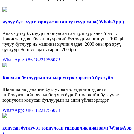
чулуу бутлуурт зориулсан ган тулгуур хана( WhatsApp )
Авах чулуу бутлуурт зориулсан ган тулгуур хана Үнэ ...
Пакистан дахь бүрэн нүүрсний бутлуур машин үнэ. 100 tph
чулуу бутлуур нь машины хүчин чадал. 2000 оны tph эрүү
бутлуур Энэтхэг дахь гар нь 200 tph ...
WhatsApp: +86 18221755073
Конусан бутлуурын талаар мэдэх хэрэгтэй бүх зүйл
Шанвим нь дэлхийн бутлуурын элэгдлийн эд анги
нийлүүлэгчийн хувьд бид янз бүрийн маркийн бутлуурт
зориулсан конусан бутлуурын эд анги үйлдвэрлэдэг.
WhatsApp: +86 18221755073
конусан бутлуурт зориулсан гидравлик диаграм( WhatsApp
)