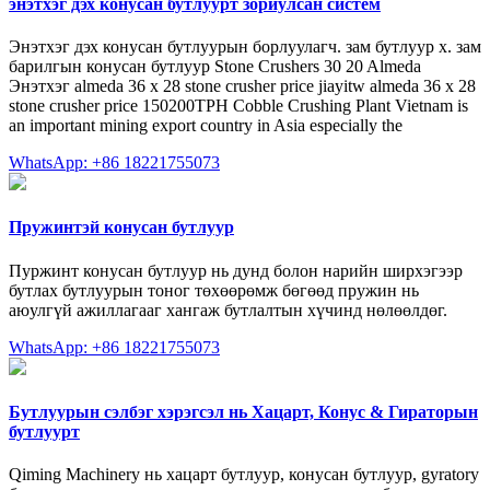
энэтхэг дэх конусан бутлуурт зориулсан систем
Энэтхэг дэх конусан бутлуурын борлуулагч. зам бутлуур x. зам
барилгын конусан бутлуур Stone Crushers 30 20 Almeda
Энэтхэг almeda 36 x 28 stone crusher price jiayitw almeda 36 x 28
stone crusher price 150200TPH Cobble Crushing Plant Vietnam is
an important mining export country in Asia especially the
WhatsApp: +86 18221755073
Пружинтэй конусан бутлуур
Пуржинт конусан бутлуур нь дунд болон нарийн ширхэгээр
бутлах бутлуурын тоног төхөөрөмж бөгөөд пружин нь
аюулгүй ажиллагааг хангаж бутлалтын хүчинд нөлөөлдөг.
WhatsApp: +86 18221755073
Бутлуурын сэлбэг хэрэгсэл нь Хацарт, Конус & Гираторын
бутлуурт
Qiming Machinery нь хацарт бутлуур, конусан бутлуур, gyratory