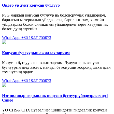
Өндөр үр дүнт конусан бутлуур
PSG маркын конусан бутлуур нь боловсруулах үйлдвэрлэл,
барилгын материалын үйлдвэрлэл, барилгын зам, химийн
үйлдвэрлэл болон силикатны үйлдвэрлэлт зэрэг хатуулаг их
болон дунд зэргийн ...
WhatsApp: +86 18221755073
Конусан бутлуурын ажиллах зарчим
Конусан бутлуурын ажлын зарчим. Чулуулаг нь конусан
бутлуурын дээд хэсэгт, мандал ба конусын хооронд шахагдсан
том нүхэнд ордог.
WhatsApp: +86 18221755073
Нэг цилиндр гидравлик конусан бутлуур үйлдвэрлэгчид |
Санёо
YO CHS& CHX цуврал нэг цилиндртэй гидравлик конусан