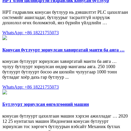
HPT олон цилиндртэй гидравлик конусан бутлуур
HPT гидравлик конусан бутлуур нь дэвшилтэт PLC цахилгаан
системийг ашигладаг, бутлуурыг тасралтгүй илрүүлж
дохиолол өгөх боломжтой, янз бүрийн үйлдлийн …
WhatsApp: +86 18221755073
Конусан бутлуурт зориулсан хавиргатай манти ба аяга …
конусан бутлуурт зориулсан хавиргатай манти ба аяга …
чулуу бутлуурт зориулсан өндөр манганы аяга. 250 1000
бутлуурт бутлуурт босоо ам шохойн чулуугаар 1000 тонн
бутладаг хоёр дахь гар бутлуур ...
WhatsApp: +86 18221755073
Бутлуурт зориулсан өнгөлгөөний машин
конусан бутлуурт цахилгаан машин хэрхэн ажилладаг … 2020
12 25 нунтаглах машин Индонезия конусан бутлуурт
зориулсан тос хөргөгч бутлуурын вэбсайт Механик бутлах