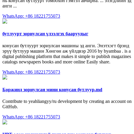
нь конусан бутлуурт томоохон гэмтэл авчирна. ... элэгдлийн эд
анги ...
WhatsApp: +86 18221755073
бутлуурт зориулсан үлээлгэх бааруудыг
конусан бутлуурт зориулсан машины эд анги. Энэтхэгт брэнд
эрүү бутлуур машин Хөнгөн аж үйлдвэр 2016 by byambaa . is a
digital publishing platform that makes it simple to publish magazines
catalogs newspapers books and more online Easily share.
WhatsApp: +86 18221755073
Боржинд зориулсан мини конусан бутлуур.md
Contribute to yeahliangyy/ru development by creating an account on
GitHub.
WhatsApp: +86 18221755073