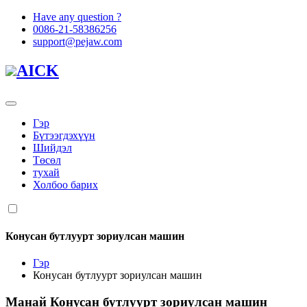
Have any question ?
0086-21-58386256
support@pejaw.com
AICK
Гэр
Бүтээгдэхүүн
Шийдэл
Төсөл
тухай
Холбоо барих
Конусан бутлуурт зориулсан машин
Гэр
Конусан бутлуурт зориулсан машин
Манай
Конусан бутлуурт зориулсан машин