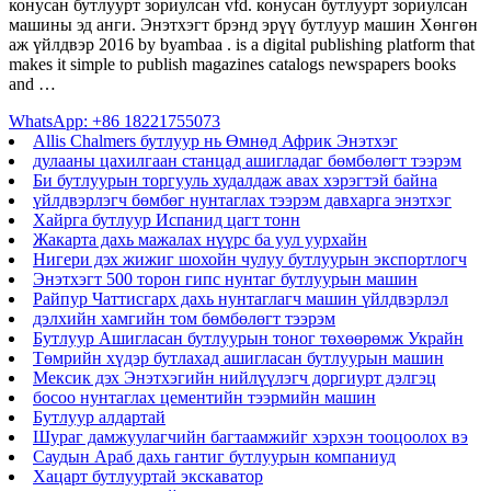
конусан бутлуурт зориулсан vfd. конусан бутлуурт зориулсан
машины эд анги. Энэтхэгт брэнд эрүү бутлуур машин Хөнгөн
аж үйлдвэр 2016 by byambaa . is a digital publishing platform that
makes it simple to publish magazines catalogs newspapers books
and …
WhatsApp: +86 18221755073
Allis Chalmers бутлуур нь Өмнөд Африк Энэтхэг
дулааны цахилгаан станцад ашигладаг бөмбөлөгт тээрэм
Би бутлуурын торгууль худалдаж авах хэрэгтэй байна
үйлдвэрлэгч бөмбөг нунтаглах тээрэм давхарга энэтхэг
Хайрга бутлуур Испанид цагт тонн
Жакарта дахь мажалах нүүрс ба уул уурхайн
Нигери дэх жижиг шохойн чулуу бутлуурын экспортлогч
Энэтхэгт 500 торон гипс нунтаг бутлуурын машин
Райпур Чаттисгарх дахь нунтаглагч машин үйлдвэрлэл
дэлхийн хамгийн том бөмбөлөгт тээрэм
Бутлуур Ашигласан бутлуурын тоног төхөөрөмж Украйн
Төмрийн хүдэр бутлахад ашигласан бутлуурын машин
Мексик дэх Энэтхэгийн нийлүүлэгч доргиурт дэлгэц
босоо нунтаглах цементийн тээрмийн машин
Бутлуур алдартай
Шураг дамжуулагчийн багтаамжийг хэрхэн тооцоолох вэ
Саудын Араб дахь гантиг бутлуурын компаниуд
Хацарт бутлууртай экскаватор