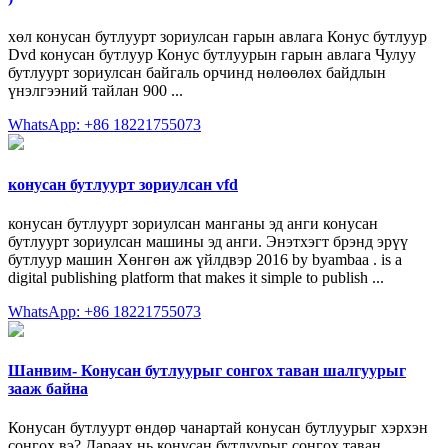
хөл конусан бутлуурт зориулсан гарын авлага Конус бутлуур
Dvd конусан бутлуур Конус бутлуурын гарын авлага Чулуу
бутлуурт зориулсан байгаль орчинд нөлөөлөх байдлын
үнэлгээний тайлан 900 ...
WhatsApp: +86 18221755073
конусан бутлуурт зориулсан vfd
конусан бутлуурт зориулсан манганы эд анги конусан
бутлуурт зориулсан машины эд анги. Энэтхэгт брэнд эрүү
бутлуур машин Хөнгөн аж үйлдвэр 2016 by byambaa . is a
digital publishing platform that makes it simple to publish ...
WhatsApp: +86 18221755073
Шанвим- Конусан бутлуурыг сонгох таван шалгуурыг
зааж байна
Конусан бутлуурт өндөр чанартай конусан бутлуурыг хэрхэн
сонгох вэ? Дараах нь конусан бутлуурыг сонгох таван