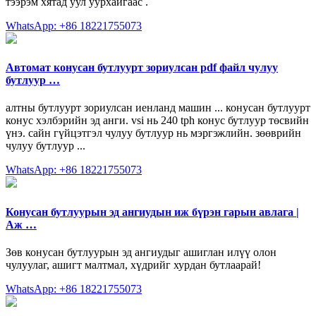
тээрэм хятад уул уурхайгаас .
WhatsApp: +86 18221755073
Автомат конусан бутлуурт зориулсан pdf файл чулуу
бутлуур …
алтны бутлуурт зориулсан иенланд машин ... конусан бутлуурт
конус хэлбэрийн эд анги. vsi нь 240 tph конус бутлуур төсвийн
үнэ. сайн гүйцэтгэл чулуу бутлуур нь мэргэжлийн. зөөврийн
чулуу бутлуур ...
WhatsApp: +86 18221755073
Конусан бутлуурын эд ангиудын иж бүрэн гарын авлага |
Аж …
Зөв конусан бутлуурын эд ангиудыг ашиглан илүү олон
чулуулаг, ашигт малтмал, хүдрийг хурдан бутлаарай!
WhatsApp: +86 18221755073