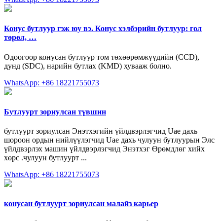
Конус бутлуур гэж юу вэ. Конус хэлбэрийн бутлуур: гол
төрөл, …
Одоогоор конусан бутлуур том төхөөрөмжүүдийн (CCD),
дунд (SDC), нарийн бутлах (KMD) хувааж болно.
WhatsApp: +86 18221755073
Бутлуурт зориулсан түвшин
бутлуурт зориулсан Энэтхэгийн үйлдвэрлэгчид Uae дахь
шороон ордын нийлүүлэгчид Uae дахь чулуун бутлуурын Элс
үйлдвэрлэх машин үйлдвэрлэгчид Энэтхэг Өрөмдлөг хийх
хөрс .чулуун бутлуурт ...
WhatsApp: +86 18221755073
конусан бутлуурт зориулсан малайз карьер