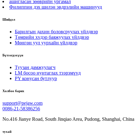
ашигласан зөөврийн ургамал
Филиппин дэх шилэн эвдрэлийн машинууд
Шийдэл
Барилгын дахин боловсруулах үйлдвэр
Төмрийн хүдэр баяжуулах үйлдвэр
Мөнгөн уул уурхайн үйлдвэр
Бүтээгдэхүүн
Туузан дамжуулагч
LM босоо нунтаглах тээрэмүүд
PY конусан бутлуур
Холбоо барих
support@pejaw.com
0086-21-58386256
No.416 Jianye Road, South Jinqiao Area, Pudong, Shanghai, China
тухай