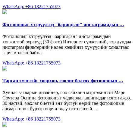
WhatsApp: +86 18221755073
Фотошопыг хэтрүүлээд "баригдсан" инстаграмчдын …
Фотошопыг хэтрүүлээд "баригдсан" инстаграмчдын
хөгжилтэй зургууд (30 фото) Интернет сүлжээний, тэр дундаа
инстаграм фильтерний нөлөө хэдийнээ хүмүүсийн хяналтаас
гарч эхэлсэн байна.
WhatsApp: +86 18221755073
Тарган эмэгтэйг хөөрхөн, гоолиг болгох фотошопын …
Хувцас загварын дизайнер, гоо сайханч мэргэжилтэй Мари
Соутард Оспина фотошопыг чадварлаг ашигладаг нэгэн ажээ.
30 настай, махлаг биетэй энэ бүсгүй өөрийгөө фотошопын
аргаар төрөл бүрээр өөрчилж, үзэсгэлэнтэй ...
WhatsApp: +86 18221755073