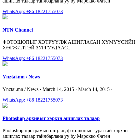
ашиглах талаар тайлбарлана уу by Марокко Фатен
WhatsApp: +86 18221755073
NTN Channel
ФОТОШОПЫГ ХЭТРҮҮЛЖ АШИГЛАСАН ХҮМҮҮСИЙН
ХӨГЖИЛТЭЙ ЗУРГУУДААС...
WhatsApp: +86 18221755073
Ynztai.mn / News
Ynztai.mn / News · March 14, 2015 · March 14, 2015 ·
WhatsApp: +86 18221755073
Photoshop архивыг хэрхэн ашиглах талаар
Photoshop програмын онцлог, фотошопыг зурагтай хэрхэн
ашиглах талаар тайлбарлана уу by Марокко Фатен