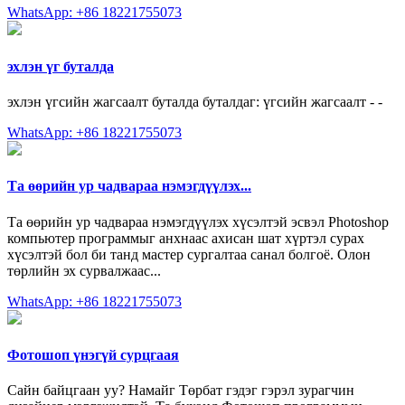
WhatsApp: +86 18221755073
эхлэн үг буталда
эхлэн үгсийн жагсаалт буталда буталдаг: үгсийн жагсаалт - -
WhatsApp: +86 18221755073
Та өөрийн ур чадвараа нэмэгдүүлэх...
Та өөрийн ур чадвараа нэмэгдүүлэх хүсэлтэй эсвэл Photoshop
компьютер программыг анхнаас ахисан шат хүртэл сурах
хүсэлтэй бол би танд мастер сургалтаа санал болгоё. Олон
төрлийн эх сурвалжаас...
WhatsApp: +86 18221755073
Фотошоп үнэгүй сурцгаая
Сайн байцгаан уу? Намайг Төрбат гэдэг гэрэл зурагчин