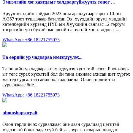
Эмнэлгийн хог хаягдлыг халдваргүйжүүлэх тоног …
Эрүүл мэндийн сайдын 2023 оны аравдугаар сарын 10-ны
А/357 тоот тушаалаар баталсан Эх, хүүхдийн эрүүл мэндийн
хөтөлбөрийн хүрээнд НҮБ-ын Хүүхдийн сангаас 12 тэрбум
төгрөгийн үнэ бүхий эмнэлгийн аюултай хог хаягдлыг ...
WhatsApp: +86 18221755073
Та өөрийн ур чадвараа нэмэгдүүлэх...
Та өөрийн ур чадвараа нэмэгдүүлэх хүсэлтэй эсвэл Photoshop-
ыг төгс сурах хүсэлтэй бол би танд анхнаас ахисан шат хүргэх
мастер сургалтаа санал болгож байна. Олон төрлийн эх
сурвалжаас бие...
WhatsApp: +86 18221755073
photoshopsurgalt‬
Олон төрлийн эх сурвалжаас бие даан суралцаад цэгцтэй
мэдлэгтэй болж чадахгүй байгаа, зураг засварын шилдэг