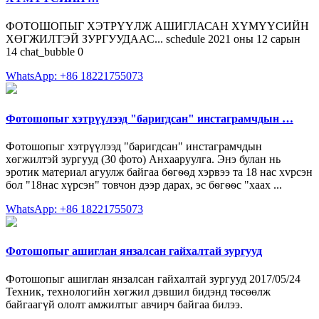
ФОТОШОПЫГ ХЭТРҮҮЛЖ АШИГЛАСАН ХҮМҮҮСИЙН
ХӨГЖИЛТЭЙ ЗУРГУУДААС... schedule 2021 оны 12 сарын
14 chat_bubble 0
WhatsApp: +86 18221755073
Фотошопыг хэтрүүлээд "баригдсан" инстаграмчдын …
Фотошопыг хэтрүүлээд "баригдсан" инстаграмчдын
хөгжилтэй зургууд (30 фото) Анхааруулга. Энэ булан нь
эротик материал агуулж байгаа бѳгѳѳд хэрвээ та 18 нас хvрсэн
бол "18нас хүрсэн" товчон дээр дарах, эс бѳгѳѳс "хаах ...
WhatsApp: +86 18221755073
Фотошопыг ашиглан янзалсан гайхалтай зургууд
Фотошопыг ашиглан янзалсан гайхалтай зургууд 2017/05/24
Техник, технологийн хөгжил дэвшил бидэнд төсөөлж
байгаагүй ололт амжилтыг авчирч байгаа билээ.