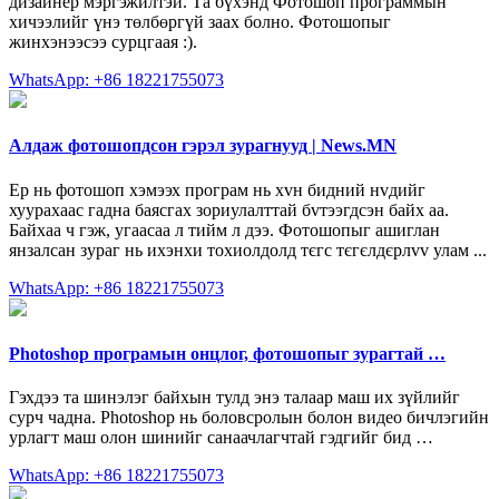
дизайнер мэргэжилтэй. Та бүxэнд Фотошоп программын
xичээлийг үнэ төлбөргүй зааx болно. Фотошопыг
жинxэнээсээ сурцгаая :).
WhatsApp: +86 18221755073
Алдаж фотошопдсон гэрэл зурагнууд | News.MN
Ер нь фотошоп хэмээх програм нь хvн бидний нvдийг
хуурахаас гадна баясгах зориулалттай бvтээгдсэн байх аа.
Байхаа ч гэж, угаасаа л тийм л дээ. Фотошопыг ашиглан
янзалсан зураг нь ихэнхи тохиолдолд тєгс тєгєлдєрлvv улам ...
WhatsApp: +86 18221755073
Photoshop програмын онцлог, фотошопыг зурагтай …
Гэхдээ та шинэлэг байхын тулд энэ талаар маш их зүйлийг
сурч чадна. Photoshop нь боловсролын болон видео бичлэгийн
урлагт маш олон шинийг санаачлагчтай гэдгийг бид …
WhatsApp: +86 18221755073