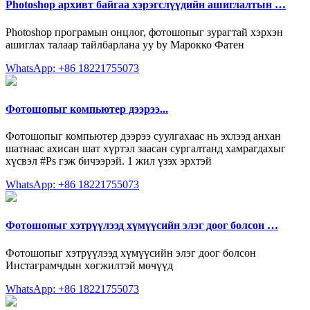
Photoshop архивт байгаа хэрэгслүүдийн ашиглалтын …
Photoshop програмын онцлог, фотошопыг зурагтай хэрхэн
ашиглах талаар тайлбарлана уу by Марокко Фатен
WhatsApp: +86 18221755073
Фотошопыг компьютер дээрээ...
Фотошопыг компьютер дээрээ суулгахаас нь эхлээд анхан
шатнаас ахисан шат хүртэл заасан сургалтанд хамрагдахыг
хүсвэл #Ps гэж бичээрэй. 1 жил үзэх эрхтэй
WhatsApp: +86 18221755073
Фотошопыг хэтрүүлээд хүмүүсийн элэг доог болсон …
Фотошопыг хэтрүүлээд хүмүүсийн элэг доог болсон
Инстаграмчдын хөгжилтэй мөчүүд
WhatsApp: +86 18221755073