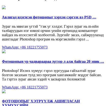
Авлигад идэгдсэн фотошопыг хэрхэн сэргээх вэ PSD …
Зураг нь мянган үгтэй "гэж үг хэлдэг. Гэрэл зураг нь m-ийн
талбаруудын нэг юмost орчин үеийн ертөнцөд компьютерт
найдах нь ихэссэнтэй холбоотой. Зургийг засах, сайжруулахад
ашигладаг Photoshop програм нь мэргэжлийн гэрэл ...
WhatsApp: +86 18221755073
Фотошопын ур чадвараараа зүгээр л алж байгаа 20 эпик …
Photoshop! Ихэнх хүмүүс гэрэл зургуудаа гайхалтай зураг
болгон засахын тулд энэ програм хангамжийг мэддэг байсан.
Та гэртээ зураг авсан хэдий ч засварлах боломжтой
WhatsApp: +86 18221755073
ФОТОШОПЫГ ХЭТРҮҮЛЖ АШИГЛАСАН
ХҮМҮҮСИЙН …