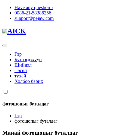
Have any question ?
0086-21-58386256
support@pejaw.com
AICK
Гэр
Бүтээгдэхүүн
Шийдэл
Төсөл
тухай
Холбоо барих
фотошопыг буталдаг
Гэр
фотошопыг буталдаг
Манай
фотошопыг буталдаг