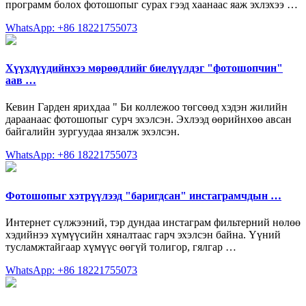
программ болох фотошопыг сурах гээд хаанаас яаж эхлэхээ …
WhatsApp: +86 18221755073
Хүүхдүүдийнхээ мөрөөдлийг биелүүлдэг "фотошопчин"
аав …
Кевин Гарден ярихдаа " Би коллежоо төгсөөд хэдэн жилийн
дараанаас фотошопыг сурч эхэлсэн. Эхлээд өөрийнхөө авсан
байгалийн зургуудаа янзалж эхэлсэн.
WhatsApp: +86 18221755073
Фотошопыг хэтрүүлээд "баригдсан" инстаграмчдын …
Интернет сүлжээний, тэр дундаа инстаграм фильтерний нөлөө
хэдийнээ хүмүүсийн хяналтаас гарч эхэлсэн байна. Үүний
тусламжтайгаар хүмүүс өөгүй толигор, гялгар …
WhatsApp: +86 18221755073