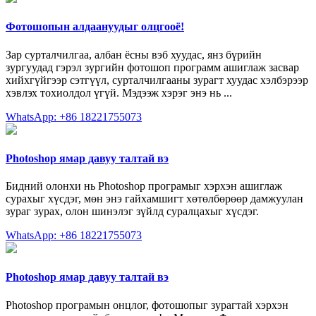
Фотошопын алдаануудыг олцгооё!
Зар сурталчилгаа, албан ёсны вэб хуудас, янз бүрийн
зургуудад гэрэл зургийн фотошоп программ ашиглаж засвар
хийхгүйгээр сэтгүүл, сурталчилгааны зурагт хуудас хэлбэрээр
хэвлэх тохиолдол үгүй. Мэдээж хэрэг энэ нь ...
WhatsApp: +86 18221755073
Photoshop ямар давуу талтай вэ
Бидний олонхи нь Photoshop програмыг хэрхэн ашиглаж
сурахыг хүсдэг, мөн энэ гайхамшигт хөтөлбөрөөр дамжуулан
зураг зурах, олон шинэлэг зүйлд суралцахыг хүсдэг.
WhatsApp: +86 18221755073
Photoshop ямар давуу талтай вэ
Photoshop програмын онцлог, фотошопыг зурагтай хэрхэн