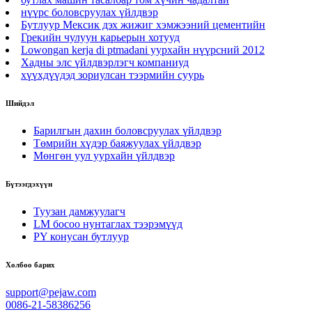
нүүрс боловсруулах үйлдвэр
Бутлуур Мексик дэх жижиг хэмжээний цементийн
Грекийн чулуун карьерын хотууд
Lowongan kerja di ptmadani уурхайн нүүрсний 2012
Хадны элс үйлдвэрлэгч компаниуд
хүүхдүүдэд зориулсан тээрмийн суурь
Шийдэл
Барилгын дахин боловсруулах үйлдвэр
Төмрийн хүдэр баяжуулах үйлдвэр
Мөнгөн уул уурхайн үйлдвэр
Бүтээгдэхүүн
Туузан дамжуулагч
LM босоо нунтаглах тээрэмүүд
PY конусан бутлуур
Холбоо барих
support@pejaw.com
0086-21-58386256