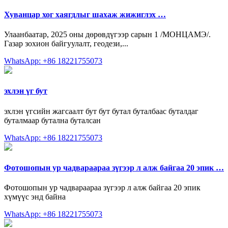
Хуванцар хог хаягдлыг шахаж жижиглэх …
Улаанбаатар, 2025 оны дөрөвдүгээр сарын 1 /МОНЦАМЭ/.
Газар зохион байгуулалт, геодези,...
WhatsApp: +86 18221755073
эхлэн үг бут
эхлэн үгсийн жагсаалт бут бут бутал буталбаас буталдаг
буталмаар бутална буталсан
WhatsApp: +86 18221755073
Фотошопын ур чадвараараа зүгээр л алж байгаа 20 эпик …
Фотошопын ур чадвараараа зүгээр л алж байгаа 20 эпик
хүмүүс энд байна
WhatsApp: +86 18221755073