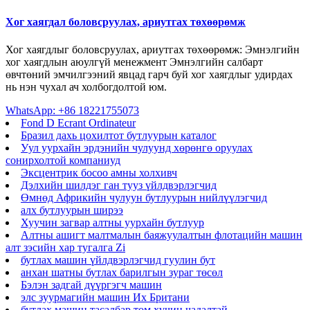
Хог хаягдал боловсруулах, ариутгах төхөөрөмж
Хог хаягдлыг боловсруулах, ариутгах төхөөрөмж: Эмнэлгийн
хог хаягдлын аюулгүй менежмент Эмнэлгийн салбарт
өвчтөний эмчилгээний явцад гарч буй хог хаягдлыг удирдах
нь нэн чухал ач холбогдолтой юм.
WhatsApp: +86 18221755073
Fond D Ecrant Ordinateur
Бразил дахь цохилтот бутлуурын каталог
Уул уурхайн эрдэнийн чулуунд хөрөнгө оруулах
сонирхолтой компаниуд
Эксцентрик босоо амны холхивч
Дэлхийн шилдэг ган тууз үйлдвэрлэгчид
Өмнөд Африкийн чулуун бутлуурын нийлүүлэгчид
алх бутлуурын ширээ
Хуучин загвар алтны уурхайн бутлуур
Алтны ашигт малтмалын баяжуулалтын флотацийн машин
алт зэсийн хар тугалга Zi
бутлах машин үйлдвэрлэгчид гуулин бут
анхан шатны бутлах барилгын зураг төсөл
Бэлэн задгай дүүргэгч машин
элс зуурмагийн машин Их Британи
бутлах машин тасалбар том хүчин чадалтай