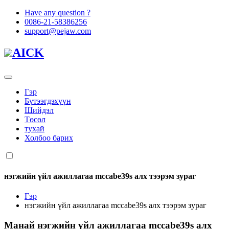
Have any question ?
0086-21-58386256
support@pejaw.com
AICK
Гэр
Бүтээгдэхүүн
Шийдэл
Төсөл
тухай
Холбоо барих
нэгжийн үйл ажиллагаа mccabe39s алх тээрэм зураг
Гэр
нэгжийн үйл ажиллагаа mccabe39s алх тээрэм зураг
Манай
нэгжийн үйл ажиллагаа mccabe39s алх