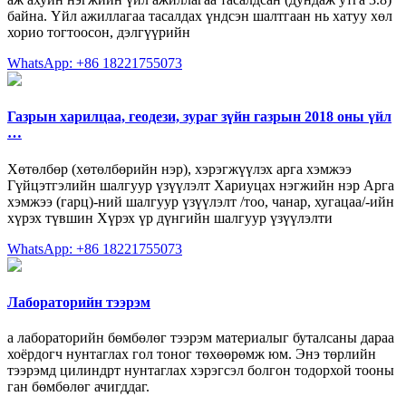
байна. Үйл ажиллагаа тасалдах үндсэн шалтгаан нь хатуу хөл
хорио тогтоосон, дэлгүүрийн
WhatsApp: +86 18221755073
Газрын харилцаа, геодези, зураг зүйн газрын 2018 оны үйл
…
Хөтөлбөр (хөтөлбөрийн нэр), хэрэгжүүлэх арга хэмжээ
Гүйцэтгэлийн шалгуур үзүүлэлт Хариуцах нэгжийн нэр Арга
хэмжээ (гарц)-ний шалгуур үзүүлэлт /тоо, чанар, хугацаа/-ийн
хүрэх түвшин Хүрэх үр дүнгийн шалгуур үзүүлэлти
WhatsApp: +86 18221755073
Лабораторийн тээрэм
a лабораторийн бөмбөлөг тээрэм материалыг буталсаны дараа
хоёрдогч нунтаглах гол тоног төхөөрөмж юм. Энэ төрлийн
тээрэмд цилиндрт нунтаглах хэрэгсэл болгон тодорхой тооны
ган бөмбөлөг ачигддаг.