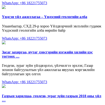
WhatsApp: +86 18221755073
Үндсэн үйл ажиллагаа – Үндэсний геологийн алба
Улаанбаатар, СХД 29-р хороо Үйлдвэрчний эвлэлийн гудамж
Үндэсний геологийн алба өөрийн байр
WhatsApp: +86 18221755073
Засаг захиргаа, нутаг дэвсгэрийн нэгжийн хилийн цэс
тогтоох …
Геодези, зураг зүйн үйлдвэрлэл, үйлчилгээ эрхлэх; Газар
зохион байгуулалтын үйл ажиллагаа явуулах мэргэжлийн
байгууллагын эрх олгох
WhatsApp: +86 18221755073
Газрын харилцаа, геодези, зураг зүйн газрын 2018 оны үйл
…