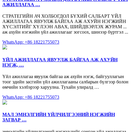
АЖИЛЛАГАА …
СТРАТЕГИЙН АЧ ХОЛБОГДОЛ БҮХИЙ САЛБАРТ ҮЙЛ
АЖИЛЛАГАА ЯВУУЛЖ БАЙГАА АЖ АХУЙН НЭГЖИЙН
ХҮСЭЛТИЙГ ХҮЛЭЭН АВАХ, ШИЙДВЭРЛЭХ ЖУРАМ ...
аж ахуйн нэгжийн үйл ажиллагааг зогсоох, шинээр бүртгэл ...
WhatsApp: +86 18221755073
ҮЙЛ АЖИЛЛАГАА ЯВУУЛЖ БАЙГАА АЖ АХУЙН
НЭГЖ, …
Үйл ажиллагаа явуулж байгаа аж ахуйн нэгж, байгууллагын
тоог эдийн засгийн үйл ажиллагааны салбарын бүлгээр болон
өмчийн хэлбэрээр харуулна. Тухайн улиралд …
WhatsApp: +86 18221755073
МАЛ ЭМНЭЛГИЙН ҮЙЛЧИЛГЭЭНИЙ НЭГЖИЙН
ЗАГВАР …
эмнэлгийн үйлчилгээний нэгжүүдийг сонгон үйл ажиллагаа,