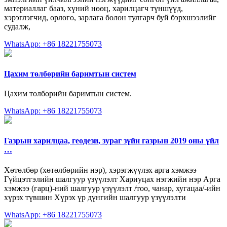
материаллаг бааз, хүний нөөц, харилцагч түншүүд,
хэрэглэгчид, орлого, зарлага болон тулгарч буй бэрхшээлийг
судалж,
WhatsApp: +86 18221755073
Цахим төлбөрийн баримтын систем
Цахим төлбөрийн баримтын систем.
WhatsApp: +86 18221755073
Газрын харилцаа, геодези, зураг зүйн газрын 2019 оны үйл
…
Хөтөлбөр (хөтөлбөрийн нэр), хэрэгжүүлэх арга хэмжээ
Гүйцэтгэлийн шалгуур үзүүлэлт Хариуцах нэгжийн нэр Арга
хэмжээ (гарц)-ний шалгуур үзүүлэлт /тоо, чанар, хугацаа/-ийн
хүрэх түвшин Хүрэх үр дүнгийн шалгуур үзүүлэлти
WhatsApp: +86 18221755073