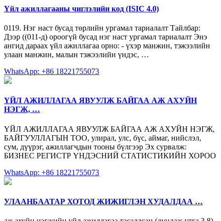
Үйл ажиллагааны чиглэлийн код (ISIC 4.0)
0119. Нэг наст бусад төрлийн ургамал тариалалт Тайлбар:
Дээр ((011-д) ороогүй бусад нэг наст ургамал тариалалт Энэ
ангид дараах үйл ажиллагаа орно: - үхэр манжин, тэжээлийн
улаан манжин, малын тэжээлийн үндэс, …
WhatsApp: +86 18221755073
ҮЙЛ АЖИЛЛАГАА ЯВУУЛЖ БАЙГАА АЖ АХУЙН
НЭГЖ, …
ҮЙЛ АЖИЛЛАГАА ЯВУУЛЖ БАЙГАА АЖ АХУЙН НЭГЖ,
БАЙГУУЛЛАГЫН ТОО, улирал, улс, бүс, аймаг, нийслэл,
сум, дүүрэг, ажиллагчдын тооны бүлгээр Эх сурвалж:
БИЗНЕС РЕГИСТР ҮНДЭСНИЙ СТАТИСТИКИЙН ХОРОО
WhatsApp: +86 18221755073
УЛААНБААТАР ХОТОД ЖИЖИГЛЭН ХУДАЛДАА …
аж ахуйн нэгжийн үйл ажиллагаа тасалдсан (дундаж утга 3.8)