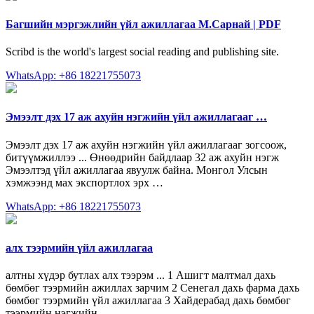
Багшийн мэргэжлийн үйл ажиллагаа М.Сарнай | PDF
Scribd is the world's largest social reading and publishing site.
WhatsApp: +86 18221755073
Эмээлт дэх 17 аж ахуйн нэгжийн үйл ажиллагааг …
Эмээлт дэх 17 аж ахуйн нэгжийн үйл ажиллагааг зогсоож,
битүүмжиллээ ... Өнөөдрийн байдлаар 32 аж ахуйн нэгж
Эмээлтэд үйл ажиллагаа явуулж байна. Монгол Улсын
хэмжээнд мах экспортлох эрх …
WhatsApp: +86 18221755073
алх тээрмийн үйл ажиллагаа
алтны хүдэр бутлах алх тээрэм ... 1 Ашигт малтмал дахь
бөмбөг тээрмийн ажиллах зарчим 2 Сенегал дахь фарма дахь
бөмбөг тээрмийн үйл ажиллагаа 3 Хайдерабад дахь бөмбөг
тээрмийн нэгжийн .