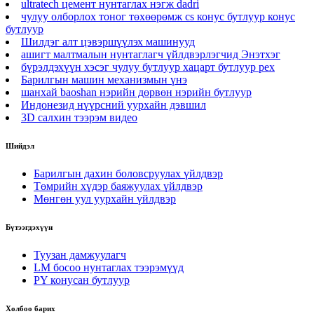
ultratech цемент нунтаглах нэгж dadri
чулуу олборлох тоног төхөөрөмж cs конус бутлуур конус
бутлуур
Шилдэг алт цэвэршүүлэх машинууд
ашигт малтмалын нунтаглагч үйлдвэрлэгчид Энэтхэг
бүрэлдэхүүн хэсэг чулуу бутлуур хацарт бутлуур pex
Барилгын машин механизмын үнэ
шанхай baoshan нэрийн дөрвөн нэрийн бутлуур
Индонезид нүүрсний уурхайн дэвшил
3D салхин тээрэм видео
Шийдэл
Барилгын дахин боловсруулах үйлдвэр
Төмрийн хүдэр баяжуулах үйлдвэр
Мөнгөн уул уурхайн үйлдвэр
Бүтээгдэхүүн
Туузан дамжуулагч
LM босоо нунтаглах тээрэмүүд
PY конусан бутлуур
Холбоо барих