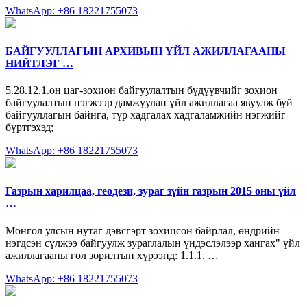
WhatsApp: +86 18221755073
БАЙГУУЛЛАГЫН АРХИВЫН ҮЙЛ АЖИЛЛАГААНЫ
НИЙТЛЭГ …
5.28.12.1.он цаг-зохион байгуулалтын бүдүүвчийг зохион
байгуулалтын нэгжээр дамжуулан үйл ажиллагаа явуулж буй
байгууллагын байнга, түр хадгалах хадгаламжийн нэгжийг
бүртгэхэд;
WhatsApp: +86 18221755073
Газрын харилцаа, геодези, зураг зүйн газрын 2015 оны үйл
…
Монгол улсын нутаг дэвсгэрт зохицсон байрлал, өндрийн
нэгдсэн сүлжээ байгуулж зураглалын үндэслэлээр хангах" үйл
ажиллагааны гол зорилтын хүрээнд: 1.1.1. …
WhatsApp: +86 18221755073