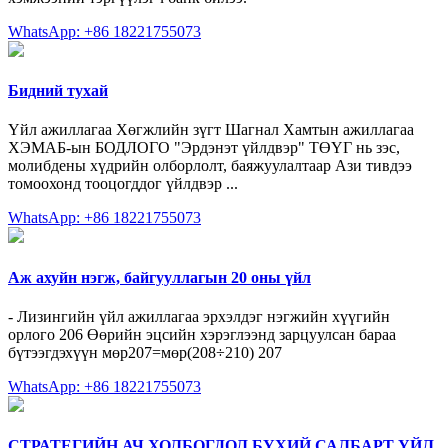
WhatsApp: +86 18221755073
Бидний тухай
Үйл ажиллагаа Хөгжлийн зүгт Шагнал Хамтын ажиллагаа
ХЭМАБ-ын БОДЛОГО "Эрдэнэт үйлдвэр" ТӨҮГ нь зэс,
молибдены хүдрийн олборлолт, баяжуулалтаар Ази тивдээ
томоохонд тооцогддог үйлдвэр ...
WhatsApp: +86 18221755073
Аж ахуйн нэгж, байгууллагын 20 оны үйл
- Лизингийн үйл ажиллагаа эрхэлдэг нэгжийн хүүгийн
орлого 206 Өөрийн эцсийн хэрэглээнд зарцуулсан бараа
бүтээгдэхүүн мөр207=мөр(208÷210) 207
WhatsApp: +86 18221755073
СТРАТЕГИЙН АЧ ХОЛБОГДОЛ БҮХИЙ САЛБАРТ ҮЙЛ