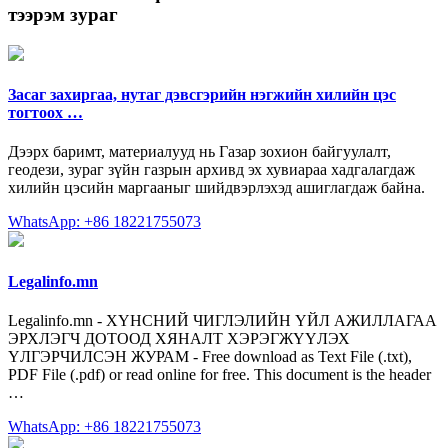
тээрэм зураг
Засаг захиргаа, нутаг дэвсгэрийн нэгжийн хилийн цэс
тогтоох …
Дээрх баримт, материалууд нь Газар зохион байгуулалт,
геодези, зураг зүйн газрын архивд эх хувиараа хадгалагдаж
хилийн цэсийн маргааныг шийдвэрлэхэд ашиглагдаж байна.
WhatsApp: +86 18221755073
Legalinfo.mn
Legalinfo.mn - ХҮНСНИЙ ЧИГЛЭЛИЙН ҮЙЛ АЖИЛЛАГАА
ЭРХЛЭГЧ ДОТООД ХЯНАЛТ ХЭРЭГЖҮҮЛЭХ
ҮЛГЭРЧИЛСЭН ЖУРАМ - Free download as Text File (.txt),
PDF File (.pdf) or read online for free. This document is the header
…
WhatsApp: +86 18221755073