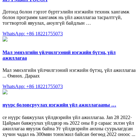
Дотоод болон гэрээт бүртгэлийн нэгжийн техник хангамж
болон программ хангамж нь үйл ажиллагаа тасралтгүй,
тогтвортой явуулах, аюулгүй байдлын …
WhatsApp: +86 18221755073
Мал эмнэлгийн үйлчилгээний нэгжийн бүтэц, үйл
ажиллагаа
Мал эмнэлгийн үйлчилгээний нэгжийн бүтэц, үйл ажиллагаа
... Өмнөх. Дараах
WhatsApp: +86 18221755073
нүүрс боловсруулах нэгжийн үйл ажиллагааны …
ce нүүрс баяжуулах үйлдвэрийн үйл ажиллагаа. Jan 28 2022·
Цайрын баяжуулах үйлдвэр нь 2022 оны 8 р сараас эхлэн үйл
ажиллагаа явуулж байна Уг үйлдвэрийн анхны суурьлагдсан
хүчин чадал нь 300мян тонн/жил байсан бөгөөд 2022 оноос ...