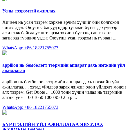
Усны тээрэмтэй ажиллах
Хичээл нь усан тээрэм хэрхэн эрчим хүчийг бий болгоход
чиглэгддэг. Оюутны багууд өдөр тутмын бүтээгдэхүүнээр
ажиллаж байгаа усан тээрэм зохион бүтээж, сав газарт
загвараа туршиж үздэг. Оюутны усан тээрэм нь гурван ...
WhatsApp: +86 18221755073
appliion нь бөмбөлөгт тээрмийн аппарат дахь нэгжийн үйл
ажиллагаа
appliion нь бөмбөлөгт тээрмийн аппарат дахь нэгжийн үйл
ажиллагаа. ... хятад үйлдвэр зарах жижиг олон үйлдэлт модон
алх тээрэм. Get Quote ... 1000 тонн хүчин чадал нь тээрмийн
алтны үнэ 1100 1050 1000 950 2 5 р ...
WhatsApp: +86 18221755073
БҮРТГЭЛИЙН ҮЙЛ АЖИЛЛАГАА ЯВУУЛАХ
ЖУРМЫН ТӨСӨЛ