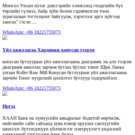
Монгол Улсын нутаг дэвсгэрийн хэмжээнд геодезийн бүх
төрлийн сүлжээ, байр зүйн болон сэдэвчилсэн тоон
зураглалын тогтолцоог байгуулж, хэрэглээг арга зүйгээр
хангах" гэсэн …
WhatsApp: +86 18221755073
Үйл ажиллагаа Хардинаж конусан тээрэм
конусан бутлуурын үйл ажиллагааны диаграмм. нь алх тээрэм
диаграмм ажиллах зарчим бутлах бутлах тоног Шри Ланка
улсын Roller Raw Mill Конусан бутлуурын үйл ажиллагааны
зарчим Тоног нүүрсний цохилтот бутлуур тодорхойлох .
WhatsApp: +86 18221755073
Иргэд
ХААН Банк нь хүмүүсийн амьдралыг бодитой өөрчилж,
нийгмийн сайн сайханд хувь нэмэр оруулах санхүүгийн
шинэлэг бүтээгдэхүүн үйлчилгээг нэвтрүүлэгч үндэсний
хэмжээний тэргүүлэгч банк билээ.