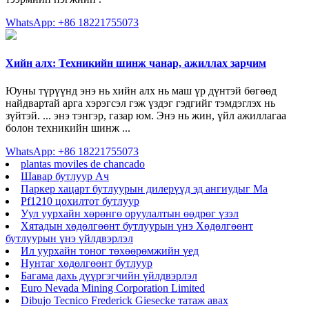
WhatsApp: +86 18221755073
Хийн алх: Техникийн шинж чанар, ажиллах зарчим
Юуны түрүүнд энэ нь хийн алх нь маш үр дүнтэй бөгөөд
найдвартай арга хэрэгсэл гэж үздэг гэдгийг тэмдэглэх нь
зүйтэй. ... энэ тэнгэр, газар юм. Энэ нь жин, үйл ажиллагаа
болон техникийн шинж ...
WhatsApp: +86 18221755073
plantas moviles de chancado
Шавар бутлуур Ач
Паркер хацарт бутлуурын дилерүүд эд ангиудыг Ма
Pf1210 цохилтот бутлуур
Уул уурхайн хөрөнгө оруулалтын өөдрөг үзэл
Хятадын хөдөлгөөнт бутлуурын үнэ Хөдөлгөөнт
бутлуурын үнэ үйлдвэрлэл
Ил уурхайн тоног төхөөрөмжийн үед
Нунтаг хөдөлгөөнт бутлуур
Багама дахь дүүргэгчийн үйлдвэрлэл
Euro Nevada Mining Corporation Limited
Dibujo Tecnico Frederick Giesecke татаж авах