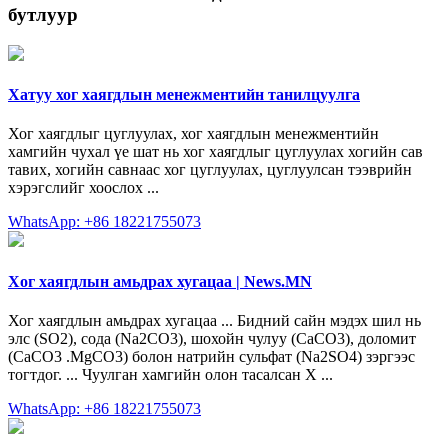
бутлуур
Хатуу хог хаягдлын менежментийн танилцуулга
Хог хаягдлыг цуглуулах, хог хаягдлын менежментийн
хамгийн чухал үе шат нь хог хаягдлыг цуглуулах хогийн сав
тавих, хогийн савнаас хог цуглуулах, цуглуулсан тээврийн
хэрэгслийг хоослох ...
WhatsApp: +86 18221755073
Хог хаягдлын амьдрах хугацаа | News.MN
Хог хаягдлын амьдрах хугацаа ... Бидний сайн мэдэх шил нь
элс (SO2), сода (Na2CO3), шохойн чулуу (CaCO3), доломит
(CaCO3 .MgCO3) болон натрийн сульфат (Na2SO4) зэргээс
тогтдог. ... Чуулган хамгийн олон тасалсан Х ...
WhatsApp: +86 18221755073