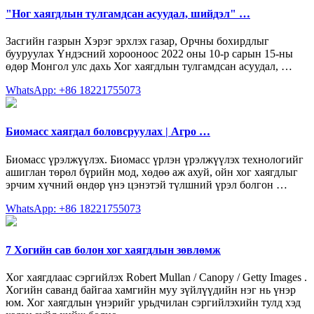
"Hог хаягдлын тулгамдсан асуудал, шийдэл" …
Засгийн газрын Хэрэг эрхлэх газар, Орчны бохирдлыг
бууруулах Үндэсний хорооноос 2022 оны 10-р сарын 15-ны
өдөр Монгол улс дахь Хог хаягдлын тулгамдсан асуудал, …
WhatsApp: +86 18221755073
Биомасс хаягдал боловсруулах | Агро …
Биомасс үрэлжүүлэх. Биомасс үрлэн үрэлжүүлэх технологийг
ашиглан төрөл бүрийн мод, хөдөө аж ахуй, ойн хог хаягдлыг
эрчим хүчний өндөр үнэ цэнэтэй түлшний үрэл болгон …
WhatsApp: +86 18221755073
7 Хогийн сав болон хог хаягдлын зөвлөмж
Хог хаягдлаас сэргийлэх Robert Mullan / Canopy / Getty Images .
Хогийн саванд байгаа хамгийн муу зүйлүүдийн нэг нь үнэр
юм. Хог хаягдлын үнэрийг урьдчилан сэргийлэхийн тулд хэд