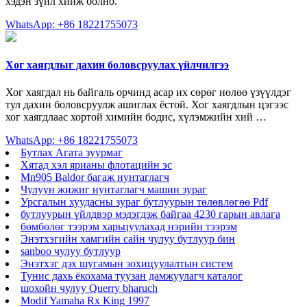
хэдэн зүйл хийж болно.
WhatsApp: +86 18221755073
Хог хаягдлыг дахин боловсруулах үйлчилгээ
Хог хаягдал нь байгаль орчинд асар их сөрөг нөлөө үзүүлдэг
тул дахин боловсруулж ашиглах ёстой. Хог хаягдлын цэгээс
хог хаягдлаас хортой химийн бодис, хүлэмжийн хий …
WhatsApp: +86 18221755073
Бутлах Агата зуурмаг
Хятад хэл ярианы флотацийн эс
Mn905 Baldor багаж нунтаглагч
Чулуун жижиг нунтаглагч машин зураг
Урсгалын хуудасны зураг бутлуурын төлөвлөгөө Pdf
бутлуурын үйлдвэр мэдэгдэж байгаа 4230 гарын авлага
бөмбөлөг тээрэм харьцуулахад нэрийн тээрэм
Энэтхэгийн хамгийн сайн чулуу бутлуур бин
sanboo чулуу бутлуур
Энэтхэг дэх шугамын зохицуулалтын систем
Тунис дахь ёкохама туузан дамжуулагч каталог
шохойн чулуу Querry bharuch
Modif Yamaha Rx King 1997