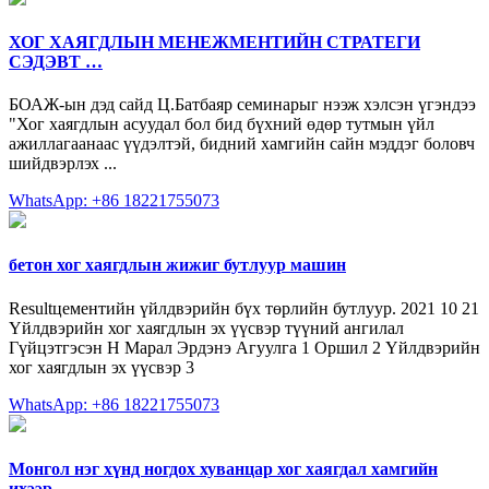
ХОГ ХАЯГДЛЫН МЕНЕЖМЕНТИЙН СТРАТЕГИ
СЭДЭВТ …
БОАЖ-ын дэд сайд Ц.Батбаяр семинарыг нээж хэлсэн үгэндээ
"Хог хаягдлын асуудал бол бид бүхний өдөр тутмын үйл
ажиллагаанаас үүдэлтэй, бидний хамгийн сайн мэддэг боловч
шийдвэрлэх ...
WhatsApp: +86 18221755073
бетон хог хаягдлын жижиг бутлуур машин
Resultцементийн үйлдвэрийн бүх төрлийн бутлуур. 2021 10 21
Үйлдвэрийн хог хаягдлын эх үүсвэр түүний ангилал
Гүйцэтгэсэн Н Марал Эрдэнэ Агуулга 1 Оршил 2 Үйлдвэрийн
хог хаягдлын эх үүсвэр 3
WhatsApp: +86 18221755073
Монгол нэг хүнд ногдох хуванцар хог хаягдал хамгийн
ихээр …