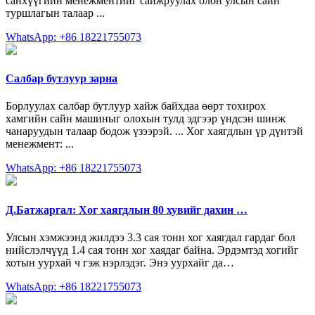
санхүүгийн менежментийг сайжруулах олон улсын сайн
туршлагын талаар ...
WhatsApp: +86 18221755073
Салбар бутлуур зарна
Борлуулах салбар бутлуур хайж байхдаа өөрт тохирох
хамгийн сайн машиныг олохын тулд эдгээр үндсэн шинж
чанаруудын талаар бодож үзээрэй. ... Хог хаягдлын үр дүнтэй
менежмент: ...
WhatsApp: +86 18221755073
Д.Батжаргал: Хог хаягдлын 80 хувийг дахин …
Улсын хэмжээнд жилдээ 3.3 сая тонн хог хаягдал гардаг бол
нийслэлчүүд 1.4 сая тонн хог хаядаг байна. Эрдэмтэд хогийг
хотын уурхай ч гэж нэрлэдэг. Энэ уурхайг да…
WhatsApp: +86 18221755073