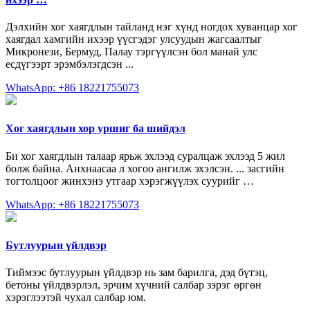
Дэлхийн хог хаягдлын тайланд нэг хүнд ногдох хуванцар хог
хаягдал хамгийн ихээр үүсгэдэг улсуудын жагсаалтыг
Микронези, Бермуд, Палау тэргүүлсэн бол манай улс
есдүгээрт эрэмбэлэгдсэн ...
WhatsApp: +86 18221755073
Хог хаягдлын хор уршиг ба шийдэл
Би хог хаягдлын талаар ярьж эхлээд суралцаж эхлээд 5 жил
болж байна. Анхнаасаа л хогоо ангилж эхэлсэн. ... засгийн
тогтолцоог жинхэнэ утгаар хэрэгжүүлэх суурийг …
WhatsApp: +86 18221755073
Бутлуурын үйлдвэр
Тиймээс бутлуурын үйлдвэр нь зам барилга, дэд бүтэц,
бетоны үйлдвэрлэл, эрчим хүчний салбар зэрэг өргөн
хэрэглээтэй чухал салбар юм.