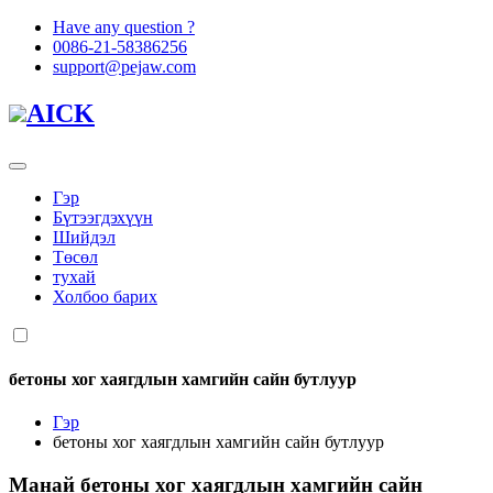
Have any question ?
0086-21-58386256
support@pejaw.com
AICK
Гэр
Бүтээгдэхүүн
Шийдэл
Төсөл
тухай
Холбоо барих
бетоны хог хаягдлын хамгийн сайн бутлуур
Гэр
бетоны хог хаягдлын хамгийн сайн бутлуур
Манай
бетоны хог хаягдлын хамгийн сайн