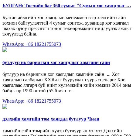
БУЛГАН: Төслийн баг 360 сумыг "Сумын хог хаягдлыг …
Булган аймгийн хог хаягдлын менежментээр хамгийн сайн
зохион байгуулалттай 4 сумыг сонгож, хуванцар хог хаягдал
шахах буюу пресслэгч тоног төхөөрөмжийг нийлүүлэх ажлыг
эхлүүлээд байна.
WhatsApp: +86 18221755073
бутлуур нь барилгын хог хаягдлыг хамгийн сайн
бутлуур нь барилгын хог хаягдлыг хамгийн сайн. ... Хог
хаягдлын салбарын ХХЯ-ыг бууруулах суурь сценари: Хог
хаягдлаас ялгарч буй нийт хүлэмжийн хийн хэмжээ 2014 оны
байдлаар 1990 онтой (55.6 мян. т ...
WhatsApp: +86 18221755073
дэлхийн хамгийн том хаягдал бутлуур Чили
хамгийн сайн төмрийн хүдэр бутлуурын хэлхээ Дэлхийн