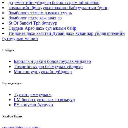
д цементийн үйлдвэр босоо тээрэм informetion
компанийн бутлуурын зохион байгуулалтын бүтэц
бөмбөлөгт тээрэм дэмжих суурь
бөмбөлөг гэдэс яаж авах вэ
St Of Sandvi Tph бутлуур
Саудын Араб дахь сул ажлын байр
Индонез дахь хаягтай Дубай дахь хуванцар үйлдвэрлэлийн
бутлуурын машин
Шийдэл
Барилгын дахин боловсруулах үйлдвэр
Төмрийн хүдэр баяжуулах үйлдвэр
Мөнгөн уул уурхайн үйлдвэр
Бүтээгдэхүүн
Туузан дамжуулагч
LM босоо нунтаглах тээрэмүүд
PY конусан бутлуур
Холбоо барих
support@pejaw.com