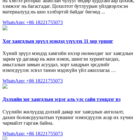
нь хэвтээ роторыг ашиглан чулууг өндөр хурдтайгаар цохиж,
хэмжээг нь багасгадаг. Цохилтот бутлуурын үйлдвэрлэсэн
материалууд нь шоо хэлбэртэй байдаг бөгөөд ...
WhatsApp: +86 18221755073
Хог хаягдлын эрүүл мэндэд үзүүлэх 11 хор уршиг
Хүний эрүүл мэндэд хамгийн ихээр нөлөөлдөг хог хаягдлын
зарим үр дагавар нь жин нэмэх, шингэн хуримтлагдах,
амьсгалын замын асуудал, хорт хавдрын эрсдлийг
нэмэгдүүлэх эсвэл танин мэдэхүйн үйл ажиллагаа …
WhatsApp: +86 18221755073
Дэлхийн хог хаягдлын эсрэг аль улс сайн тэмцдэг вэ
Сүүлийн жилүүдэд дэлхий даяар хог хаягдлын ангилалт,
дахин боловсруулалтын түвшинг нэмэгдүүлэх асар их хүчин
чармайлт гаргаж байна.
WhatsApp: +86 18221755073