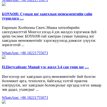
БОУАӨЯ: Сумын хог хаягдлын менежментийн сайн
туршлага …
Европын Холбооны Свич-Эйшиа хөтөлбөрийн
санхүүжилттэй Монгол улсад 4 дэх жилдээ хэрэгжиж буй
sprim төслөөс БОУАӨЯ-тай хамтран сумын түвшинд хог
хаягдлын менежментийг хэрэгжүүлэхэд дэмжлэг үзүүлэх
зорилготой ...
WhatsApp: +86 18221755073
П.Цогтсайхан: Манай улс жилд 3.4 сая тонн хог …
Ингэснээр хог хаягдлын цогц менежментийг бий болгон
боломжит арга, технологи, байгальд ээлтэй практик
нэвтрүүлэх, хог хаягдлын боловсролыг иргэдэд олгох замаар
зөв дадал, ухамсрыг ...
WhatsApp: +86 18221755073