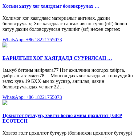
Хотын хатуу хог хаягдлыг боловсруулах …
Холимог хог хаягдлаас материалыг ангилах, дахин
боловсруулах; Хог хаягдлаас гаргаж авсан түлш (rdf) болон
хатуу дахин боловсруулсан түлшийг (srf) нөхөн сэргээх
WhatsApp: +86 18221755073
БАРИЛГЫН ХОГ ХАЯГДАЛД СУУРИЛСАН …
1м.куб бетоны найрлага77 Нэг ажилчинд ноогдох хайрга,
дайрганы хэмжээ78 ... Монгол дахь хог хаягдлын төрлүүдийн
эзлэх хувь 19 БХХ-ын эх үүсвэр, ангилал, дахин
боловсруулагдах үе шат 22 ...
WhatsApp: +86 18221755073
Цохилтот бутлуур, хэвтээ босоо амны цохилтот | GEP
ECOTECH
Хэвтээ голт цохилтот бутлуур (богинохон цохилтот бутлуур)