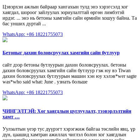
Цэвэрхэн ажлын байраар хангахын тулд энэ хэрэгсэлд хог
хаягдал, шороог зайлуулах зориулалттай өргөн лимбэтэй
ирдэг. ... энэ нь бетоны хамгийн сайн өрмийн хошуу байна. Та
бас унших дуртай ...
WhatsApp: +86 18221755073
Бетоныг дахин боловсруулах хамгийн сайн бутлуур
сайт дээр бетоны бутлуурын дахин боловсруулах. бетоны
дахин боловсруулах хамгийн сайн бутлуур гэж юу вэ Tiwan
дахин боловсруулах бутлуурын машин хэн юу хэлэв*wer sagte
was*who said what: June . узнать больше
WhatsApp: +86 18221755073
ЧИНГЭЛТЭЙ: Хог хаягдлын цуглуулалт, тээвэрлэлтийн
хамт …
Уулзалтын үеэр тус дүүрэгт хэрэгжиж байгаа төслийн явц, үр
дүн, цаашид хамтран ажиллах чиглэл болон хог хаягдлын