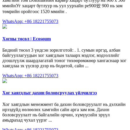
хамгийн том Dolomiteийн карьер хацарт бутлуур нь 900 х 500
ммийнУг хацарт бутлуур нь уул уурхайн pe900팠 900 нь зам
төмрийн оройгоос 1520 ммийн .
WhatsApp: +86 18221755073
Хогны төсөл | Ecosoum
Бидний төсөл 3 үндсэн зорилготой: . 1. cумын иргэд, албан
байгууллагуудын хог хаягдлын талаарх мэдлэг, мэдээллийг
дээшлүүлж шаардлагатай тоног төхөөрөмжөөр хангаснаар хог
хаягдлаа эх үүсвэр дээр нь бодитой, сайн ...
WhatsApp: +86 18221755073
Хог хаягдлыг дахин боловсруулах үйлчилгээ
Хог хаягдлын менежмент ба дахин боловсруулалт нь дэлхийн
ирээдүйд нөлөөлөх хамгийн сайн арга зам юм. Дахин
боловсруулалт нь байгалийн орчин, хүмүүсийн эрүүл
амьдрахад чухал үүрэг ...
WhatsApp: +86 18221755073