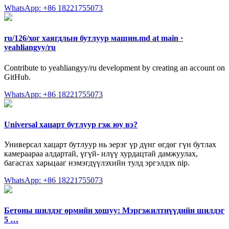
WhatsApp: +86 18221755073
ru/126/хог хаягдлын бутлуур машин.md at main ·
yeahliangyy/ru
Contribute to yeahliangyy/ru development by creating an account on
GitHub.
WhatsApp: +86 18221755073
Universal хацарт бутлуур гэж юу вэ?
Универсал хацарт бутлуур нь эерэг үр дүнг өгдөг гүн бутлах
камераараа алдартай, үгүй- илүү хурдацтай дамжуулах,
багасгах харьцааг нэмэгдүүлэхийн тулд эргэлдэх nip.
WhatsApp: +86 18221755073
Бетоны шилдэг өрмийн хошуу: Мэргэжилтнүүдийн шилдэг
5 …