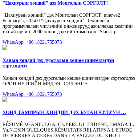
"Цахиурын хөндий" дэх Монголын СЭРГЭЛТ!
"Цахиурын хөндий" дэх Монголын СЭРГЭЛТ! mnews2
February 5, 2024 0 "Цахиурын хөндий". Технологи,
программчлалын чиглэлийн инженерүүд ажиллахад хамгийн
таатай орчин. 2000 оноос дэлхийн томоохон "Start-Up ...
WhatsApp: +86 18221755073
Ханын хөндий дэх дурсгалын хөшөө шинэчлэгдэн
сэргээгдлээ
Ханын хөндий дэх дурсгалын хөшөө шинэчлэгдэн сэргээгдлээ
ОРОН НУТГИЙН МЭДЭЭ | СЭЛЭНГЭ
WhatsApp: +86 18221755073
ХОЙД ТАМИРЫН ХӨНДИЙ ДЭХ БУГАН ЧУЛУУН …
RÉSUMÉ J.GANTULGA, Ch.YERUUL-ERDENE, J.MAGAIL,
Yu.N.ESIN QUELQUES RÉSULTATS RELATIFS A L'ÉTUDE
DE PIERRES À CERFS DANS LA VALLÉE DU KHOIT