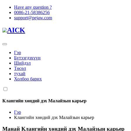
Have any question ?
0086-21-58386256
support@pejaw.com
AICK
Гэр
Бүтээгдэхүүн
Шийдэл
Төсөл
тухай
Холбоо барих
Клангийн хөндий дэх Малайзын карьер
Гэр
Клангийн хөндий дэх Малайзын карьер
Манай
Клангийн хөндий дэх Малайзын карьер