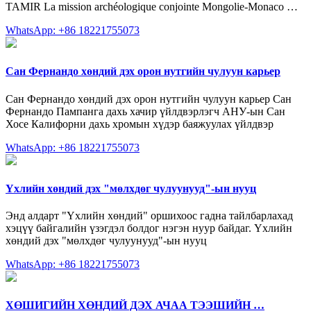
TAMIR La mission archéologique conjointe Mongolie-Monaco …
WhatsApp: +86 18221755073
Сан Фернандо хөндий дэх орон нутгийн чулуун карьер
Сан Фернандо хөндий дэх орон нутгийн чулуун карьер Сан
Фернандо Пампанга дахь хачир үйлдвэрлэгч АНУ-ын Сан
Хосе Калифорни дахь хромын хүдэр баяжуулах үйлдвэр
WhatsApp: +86 18221755073
Үхлийн хөндий дэх "мөлхдөг чулуунууд"-ын нууц
Энд алдарт "Үхлийн хөндий" оршихоос гадна тайлбарлахад
хэцүү байгалийн үзэгдэл болдог нэгэн нуур байдаг. Үхлийн
хөндий дэх "мөлхдөг чулуунууд"-ын нууц
WhatsApp: +86 18221755073
ХӨШИГИЙН ХӨНДИЙ ДЭХ АЧАА ТЭЭШИЙН …