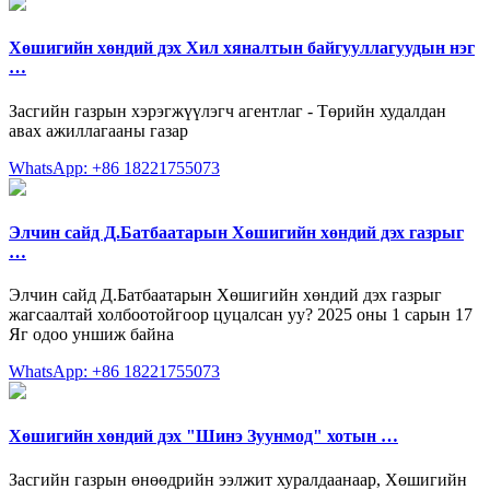
Хөшигийн хөндий дэх Хил хяналтын байгууллагуудын нэг
…
Засгийн газрын хэрэгжүүлэгч агентлаг - Төрийн худалдан
авах ажиллагааны газар
WhatsApp: +86 18221755073
Элчин сайд Д.Батбаатарын Хөшигийн хөндий дэх газрыг
…
Элчин сайд Д.Батбаатарын Хөшигийн хөндий дэх газрыг
жагсаалтай холбоотойгоор цуцалсан уу? 2025 оны 1 сарын 17
Яг одоо уншиж байна
WhatsApp: +86 18221755073
Хөшигийн хөндий дэх "Шинэ Зуунмод" хотын …
Засгийн газрын өнөөдрийн ээлжит хуралдаанаар, Хөшигийн