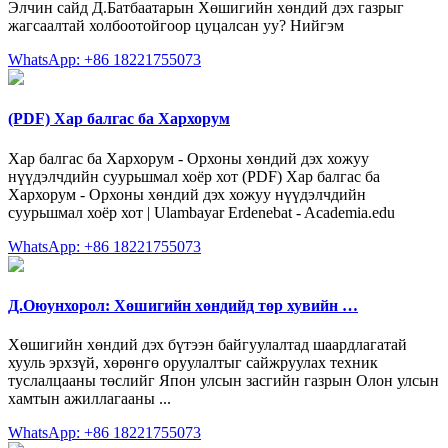
Элчин сайд Д.Батбаатарын Хөшигийн хөндий дэх газрыг
жагсаалтай холбоотойгоор цуцалсан уу? Нийгэм
WhatsApp: +86 18221755073
(PDF) Хар балгас ба Хархорум
Хар балгас ба Хархорум - Орхоны хөндий дэх хожуу
нүүдэлчдийн суурьшмал хоёр хот (PDF) Хар балгас ба
Хархорум - Орхоны хөндий дэх хожуу нүүдэлчдийн
суурьшмал хоёр хот | Ulambayar Erdenebat - Academia.edu
WhatsApp: +86 18221755073
Д.Оюунхорол: Хөшигийн хөндийд төр хувийн …
Хөшигийн хөндий дэх бүтээн байгуулалтад шаардлагатай
хууль эрхзүй, хөрөнгө оруулалтыг сайжруулах техник
туслалцааны төслийг Япон улсын засгийн газрын Олон улсын
хамтын ажиллагааны ...
WhatsApp: +86 18221755073