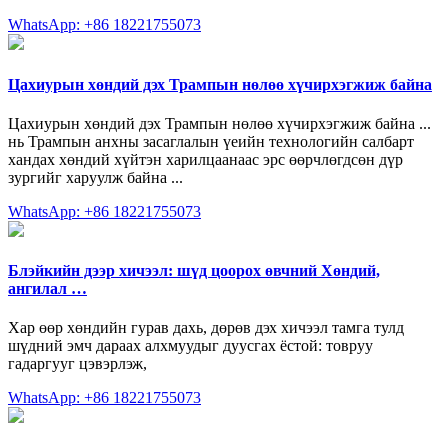
WhatsApp: +86 18221755073
Цахиурын хөндий дэх Трампын нөлөө хүчирхэгжиж байна
Цахиурын хөндий дэх Трампын нөлөө хүчирхэгжиж байна ...
нь Трампын анхны засаглалын үеийн технологийн салбарт
хандах хөндий хүйтэн харилцаанаас эрс өөрчлөгдсөн дүр
зургийг харуулж байна ...
WhatsApp: +86 18221755073
Блэйкийн дээр хичээл: шүд цоорох өвчний Хөндий,
ангилал …
Хар өөр хөндийн гурав дахь, дөрөв дэх хичээл тамга тулд
шүдний эмч дараах алхмуудыг дуусгах ёстой: товруу
гадаргууг цэвэрлэж,
WhatsApp: +86 18221755073