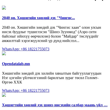
2040 он. Хөшигийн хөндий дэх "Чингис...
2040 он. Хөшигийн хөндий дэх "Чингис хаан" олон улсын
нисэх буудлыг түшиглэсэн "Шинэ Зуунмод" (Аэро сити
байсныг ийнхүү өөрчилсөн) болон "Майдар" төслүүдийг
амжилттай хэрэгжүүлсний үр дүнд нийслэл...
WhatsApp: +86 18221755073
Opendatalab.mn
Хөшигийн хөндий дэх хилийн хяналтын байгууллагуудын
Нэг цэгийн үйлчилгээний барилгын зураг төсөл Голомт-
Өргөө ХХК
WhatsApp: +86 18221755073
Хөшигтийн хөндий дэх шинэ нисэхийн салбар маань үйл …