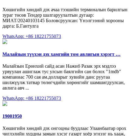
Хөшигийн хөндий дэх ачаа тээшийн терминалын барилгын
зураг төсөв Тендер шалгаруулалтын дугаар:
МИАТ/20240103145 Боловсруулсан: Үнэлгээний хорооны
дарга: Б.Гантулга
WhatsApp: +86 18221755073
Малайзын түүхэн дэх хамгийн том авлигын хэрэгт …
Малайзын Ерөнхий сайд асан Нажиб Разак эрх мэдлээ
урвуулан ашиглаж тус улсын баялгийн сан болох "1mdb"
компаниас 700 сая ам.долларыг хувийн данс руугаа
шилжүүлж татвар төлөгчдийн хөрөнгийг шамшигдуулсан,
авлига авч ...
WhatsApp: +86 18221755073
19001950
Хөшигийн хөндий дэх онгоцны буудлаас Улаанбаатар орох
чиглэлийн хурдны замын хэсэг газарт хоёр эгнээг нь хааж,