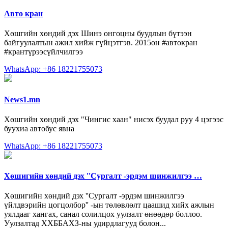
Авто кран
Хөшгийн хөндий дэх Шинэ онгоцны буудлын бүтээн
байгуулалтын ажил хийж гүйцэтгэв. 2015он #автокран
#крантүрээсүйлчилгээ
WhatsApp: +86 18221755073
News1.mn
Хөшгийн хөндий дэх "Чингис хаан" нисэх буудал руу 4 цэгээс
буухиа автобус явна
WhatsApp: +86 18221755073
Хөшигийн хөндий дэх ''Сургалт -эрдэм шинжилгээ …
Хөшигийн хөндий дэх ''Сургалт -эрдэм шинжилгээ
үйлдвэрийн цогцолбор'' -ын төлөвлөлт цаашид хийх ажлын
уялдааг хангах, санал солилцох уулзалт өнөөдөр боллоо.
Уулзалтад ХХББАХЗ-ны удирдлагууд болон...