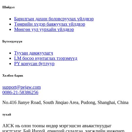
Шийдэл
Барилгын дахин боловсруулах үйлдвэр
Төмрийн хүдэр баяжуулах үйлдвэр
Мөнгөн уул уурхайн үйлдвэр
Бүтээгдэхүүн
Туузан дамжуулагч
LM босоо нунтаглах тээрэмүүд
PY конусан бутлуур
Холбоо барих
support@pejaw.com
0086-21-58386256
No.416 Jianye Road, South Jinqiao Area, Pudong, Shanghai, China
тухай
AICK нь олон тооны өндөр мэргэшсэн авьяастнуудыг
нэгтгэдэг. Бай Инхуй, ерөнхий судалгаа, хөгжлийн инженер.