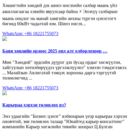
Хөшигтийн хөндий дэх шинэ нисэхийн салбар маань үйл
ажиллагаагаа хэвийн явуулсаар байна ⚡ Энэхүү салбарын
маань онцлог нь манай хамгийн анхны түргэн цэнэглэгч
бөгөөд 60кВт чадалтай юм. Шинэ нисэх...
WhatsApp: +86 18221755073
Баян хөндийн ордоос 2025 онд алт олборлохоор …
Мөн "Хөндий" эрдсийн дүүрэг дэх бусад ордыг хөгжүүлэн,
хайгуулын хөтөлбөрүүдээ үргэлжлүүлнэ" хэмээн тэмдэглэжээ.
... Малайзын Авлигатай тэмцэх хорооны дарга тэргүүтэй
төлөөлөгчид ...
WhatsApp: +86 18221755073
Карьераа хэрхэн төлөвлөх вэ?
Энэ удаагийн "Бизнес цэнэг" вэбинарын үеэр карьераа хэрхэн
оновчтой, зөв төлөвлөх талаар "Юнайтед карьер консалтинг"
компанийн Карьер хөгжлийн төвийн захирал Ц.Булган