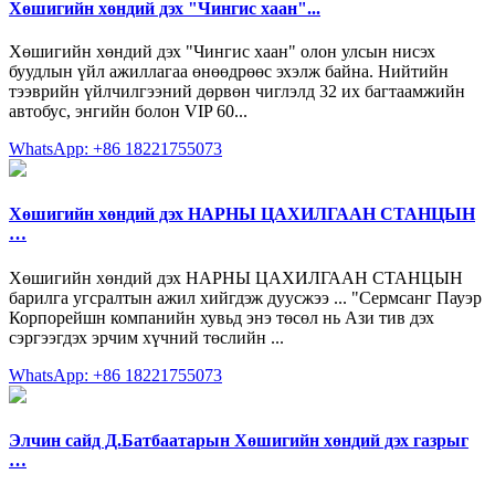
Хөшигийн хөндий дэх "Чингис хаан"...
Хөшигийн хөндий дэх "Чингис хаан" олон улсын нисэх
буудлын үйл ажиллагаа өнөөдрөөс эхэлж байна. Нийтийн
тээврийн үйлчилгээний дөрвөн чиглэлд 32 их багтаамжийн
автобус, энгийн болон VIP 60...
WhatsApp: +86 18221755073
Хөшигийн хөндий дэх НАРНЫ ЦАХИЛГААН СТАНЦЫН
…
Хөшигийн хөндий дэх НАРНЫ ЦАХИЛГААН СТАНЦЫН
барилга угсралтын ажил хийгдэж дуусжээ ... "Сермсанг Пауэр
Корпорейшн компанийн хувьд энэ төсөл нь Ази тив дэх
сэргээгдэх эрчим хүчний төслийн ...
WhatsApp: +86 18221755073
Элчин сайд Д.Батбаатарын Хөшигийн хөндий дэх газрыг
…