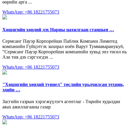
өөрийн арга ...
WhatsApp: +86 18221755073
Хөшигийн хөндий дэх Нарны цахилгаан станцын …
Сермсанг Пауэр Корпорейшн Паблик Компани Лимитед
компанийн Гүйцэтгэх захирал ноён Варут Туммаваранукуб,
"Сермсанг Пауэр Корпорейшн компанийн хувьд энэ төсөл нь
Ази тив дэх сэргээгдэх ...
WhatsApp: +86 18221755073
"Хөшигийн хөндий туннел" төслийн урьдчилсан техник,
эдийн …
Засгийн газрын хэрэгжүүлэгч агентлаг - Төрийн худалдан
авах ажиллагааны газар
WhatsApp: +86 18221755073