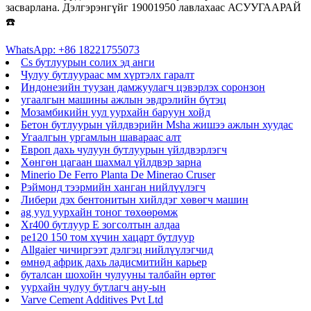
засварлана. Дэлгэрэнгүйг 19001950 лавлахаас АСУУГААРАЙ
☎️
WhatsApp: +86 18221755073
Cs бутлуурын солих эд анги
Чулуу бутлуураас мм хүртэлх гаралт
Индонезийн туузан дамжуулагч цэвэрлэх соронзон
угаалгын машины ажлын эвдрэлийн бүтэц
Мозамбикийн уул уурхайн баруун хойд
Бетон бутлуурын үйлдвэрийн Msha жишээ ажлын хуудас
Угаалгын ургамлын шавараас алт
Европ дахь чулуун бутлуурын үйлдвэрлэгч
Хөнгөн цагаан шахмал үйлдвэр зарна
Minerio De Ferro Planta De Minerao Cruser
Рэймонд тээрмийн ханган нийлүүлэгч
Либери дэх бентонитын хийлдэг хөвөгч машин
ag уул уурхайн тоног төхөөрөмж
Xr400 бутлуур E зогсолтын алдаа
pe120 150 том хүчин хацарт бутлуур
Allgaier чичиргээт дэлгэц нийлүүлэгчид
өмнөд африк дахь ладисмитийн карьер
буталсан шохойн чулууны талбайн өртөг
уурхайн чулуу бутлагч ану-ын
Varve Cement Additives Pvt Ltd