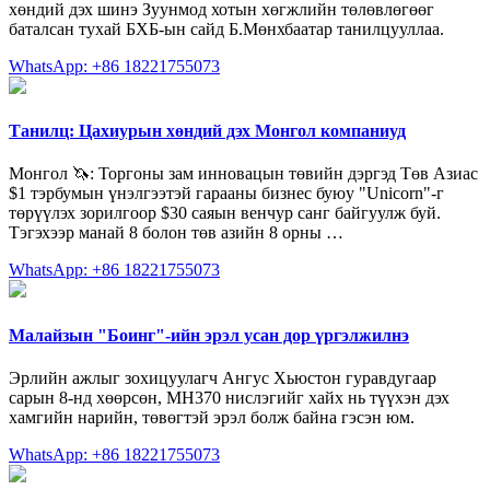
хөндий дэх шинэ Зуунмод хотын хөгжлийн төлөвлөгөөг
баталсан тухай БХБ-ын сайд Б.Мөнхбаатар танилцууллаа.
WhatsApp: +86 18221755073
Танилц: Цахиурын хөндий дэх Монгол компаниуд
Монгол 🦄: Торгоны зам инновацын төвийн дэргэд Төв Азиас
$1 тэрбумын үнэлгээтэй гарааны бизнес буюу "Unicorn"-г
төрүүлэх зорилгоор $30 саяын венчур санг байгуулж буй.
Тэгэхээр манай 8 болон төв азийн 8 орны …
WhatsApp: +86 18221755073
Малайзын "Боинг"-ийн эрэл усан дор үргэлжилнэ
Эрлийн ажлыг зохицуулагч Ангус Хьюстон гуравдугаар
сарын 8-нд хөөрсөн, MH370 нислэгийг хайх нь түүхэн дэх
хамгийн нарийн, төвөгтэй эрэл болж байна гэсэн юм.
WhatsApp: +86 18221755073