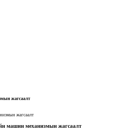
змын жагсаалт
анизмын жагсаалт
ийн машин механизмын жагсаалт