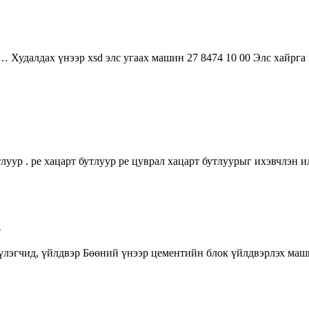
Худалдах үнээр xsd элс угаах машин 27 8474 10 00 Элс хайрга 
уур . pe хацарт бутлуур pe цуврал хацарт бутлуурыг ихэвчлэн 
…
үлэгчид, үйлдвэр Бөөний үнээр цементийн блок үйлдвэрлэх маши