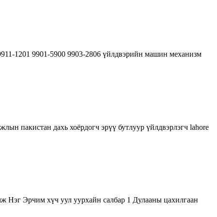
 9911-1201 9901-5900 9903-2806 үйлдвэрийн машин механизм
жлын пакистан дахь хоёрдогч эрүү бутлуур үйлдвэрлэгч lahore
мж Нэг Эрчим хүч уул уурхайн салбар 1 Дулааны цахилгаан