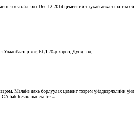
нхан шатны ойлголт Dec 12 2014 цементийн тухай анхан шатны 
 Улаанбаатар хот, БГД 20-р хороо, Дунд гол,
. Малайз дахь борлуулах цемент тээрэм үйлдвэрлэлийн үйл явц. los
d CA bak fresno madera fre ...