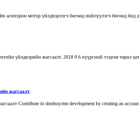
йн асинхрон мотор үйлдвэрлэгч бөгөөд нийлүүлэгч бөгөөд бид 
нтийн үйлдвэрийн жагсаалт. 2018 9 6 нүүрсний тээрэм төрөл 
рийн жагсаалт
алт Contribute to sbmboy/mn development by creating an accoun