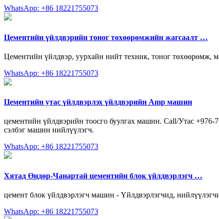
WhatsApp: +86 18221755073
Цементийн үйлдвэрийн тоног төхөөрөмжийн жагсаалт …
Цементийн үйлдвэр, уурхайн нийт техник, тоног төхөөрөмж, м
WhatsApp: +86 18221755073
Цементийн утас үйлдвэрлэх үйлдвэрийн Amp машин
цементийн үйлдвэрийн тоосго буулгах машин. Call/Утас +976-7
сэлбэг машин нийлүүлэгч.
WhatsApp: +86 18221755073
Хятад Өндөр-Чанартай цементийн блок үйлдвэрлэгч …
цемент блок үйлдвэрлэгч машин - Үйлдвэрлэгчид, нийлүүлэгчид
WhatsApp: +86 18221755073