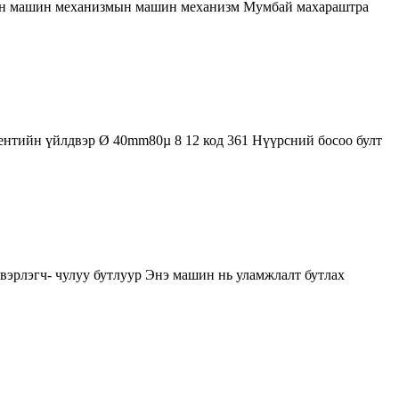
рийн машин механизмын машин механизм Мумбай махараштра
ентийн үйлдвэр Ø 40mm80µ 8 12 код 361 Нүүрсний босоо булт
вэрлэгч- чулуу бутлуур Энэ машин нь уламжлалт бутлах