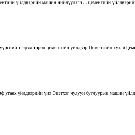
цементийн үйлдвэрийн машин нийлүүлэгч ... цементийн үйлдвэ
нүүрсний тээрэм төрөл цементийн үйлдвэр Цементийн тухайЦем
 tф угаах үйлдвэрийн үнэ Энэтхэг чулуун бутлуурын машин үйлд