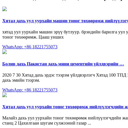
Хятад дахь уул уурхайн машин тоног төхөөрөмж нийлүүлэг
хятад уул уурхайн машин эрүү бутлуур. брэндийн барилга уул
тоног төхөөрөмж. Цааш унших
WhatsApp: +86 18221755073
Болив дахь Пакистан дахь мини цементийн үйлдвэрийн …
2020 7 30 Хятад дахь эрдэс тээрэм үйлдвэрлэгч Хятад 100 ТПД
дахь эмийн тээрэм.
WhatsApp: +86 18221755073
Хятад дахь уул уурхайн тоног төхөөрөмж нийлүүлэгчдийн 
Малайз дахь уул уурхайн тоног төхөөрөмж нийлүүлэгчдийн жаг
станц 2 Цахилгаан шугам сүлжээний газар ...