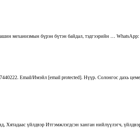
ашин механизмын бүрэн бүтэн байдал, тэдгээрийн … WhatsApp: 
7440222. Email/Имэйл [email protected]. Нүүр. Солонгос дахь 
, Хятадаас үйлдвэр Итгэмжлэгдсэн ханган нийлүүлэгч, үйлдвэрл