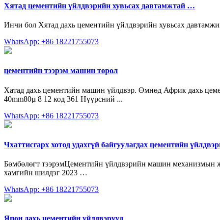
Хятад цементийн үйлдвэрийн хувьсах давтамжтай …
Инчи бол Хятад дахь цементийн үйлдвэрийн хувьсах давтамжи
WhatsApp: +86 18221755073
цементийн тээрэм машин төрөл
Хатад дахь цементийн машин үйлдвэр. Өмнөд Африк дахь цеме
40mm80µ 8 12 код 361 Нүүрсний ...
WhatsApp: +86 18221755073
Чхаттисгарх хотод удахгүй байгуулагдах цементийн үйлдвэ
Бөмбөлөгт тээрэмЦементийн үйлдвэрийн машин механизмын жагса
хамгийн шилдэг 2023 …
WhatsApp: +86 18221755073
Япон дахь цементийн үйлдвэрүүд