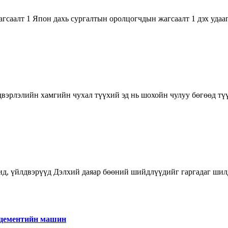
гсаалт 1 Япон дахь сургалтын оролцогчдын жагсаалт 1 дэх удааг
вэрлэлийн хамгийн чухал түүхий эд нь шохойн чулуу бөгөөд түүхи
ид, үйлдвэрүүд Дэлхий даяар бөөний шийдлүүдийг гаргадаг шилд
 цементийн машин