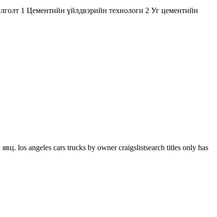
ойлголт 1 Цементийн үйлдвэрийн технологи 2 Уг цементийн
 angeles cars trucks by owner craigslistsearch titles only has