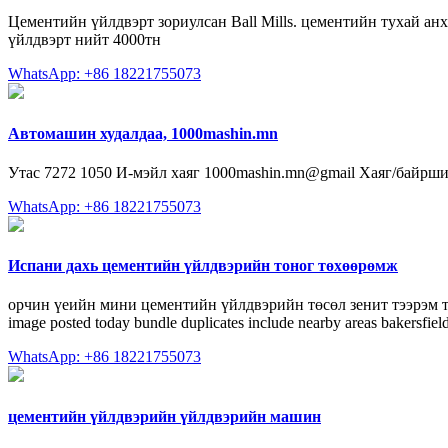
Цементийн үйлдвэрт зориулсан Ball Mills. цементийн тухай а
үйлдвэрт нийт 4000тн
WhatsApp: +86 18221755073
Автомашин худалдаа, 1000mashin.mn
Утас 7272 1050 И-мэйл хаяг 1000mashin.mn@gmail Хаяг/байршил
WhatsApp: +86 18221755073
Испани дахь цементийн үйлдвэрийн тоног төхөөрөмж
орчин үеийн мини цементийн үйлдвэрийн төсөл зенит тээрэм тээрэм
image posted today bundle duplicates include nearby areas bakersfiel
WhatsApp: +86 18221755073
цементийн үйлдвэрийн үйлдвэрийн машин