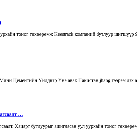
ч
 уурхайн тоног төхөөрөмж Keestrack компаний бутлуур шигшүүр
 Мини Цементийн Үйлдвэр Үнэ авах Пакистан jhang тээрэм дэх а
жагсаалт …
саалт. Хацарт бутлуурыг ашигласан уул уурхайн тоног төхөөрө