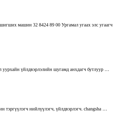
шигших машин 32 8424 89 00 Ургамал угаах элс угаагч
ил уурхайн үйлдвэрлэлийн шугамд анхдагч бутлуур …
н тэргүүлэгч нийлүүлэгч, үйлдвэрлэгч. changsha …