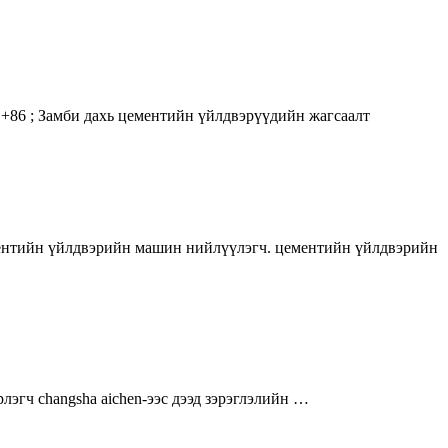
+86 ; Замби дахь цементийн үйлдвэрүүдийн жагсаалт
цементийн үйлдвэрийн машин нийлүүлэгч. цементийн үйлдвэрийн
эгч changsha aichen-ээс дээд зэрэглэлийн …