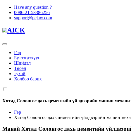
Have any question ?
0086-21-58386256
support@pejaw.com
AICK
Гэр
Бүтээгдэхүүн
Шийдэл
Төсөл
тухай
Холбоо барих
Хятад Солонгос дахь цементийн үйлдвэрийн машин механи
Гэр
Хятад Солонгос дахь цементийн үйлдвэрийн машин мех
Манай
Хятад Солонгос дахь цементийн үйлдвэр