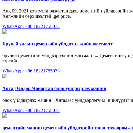
Aug 09, 2021 котпутли ражастан дахь цементийн үйлдвэрийн жа
Хөгжлийн бэрхшээлтэй .get price.
WhatsApp: +86 18221755073
Бруней улсын цементийн үйлдвэрлэлийн жагсаалт
бруней цементийн үйлдвэрлэлийн жагсаалт. ... Цементийн үйлд
зэргийн ...
WhatsApp: +86 18221755073
Хятад Өндөр-Чанартай блок үйлдвэрлэх машин
блок үйлдвэрлэх машин - Хятадаас үйлдвэрлэгчид, нийлүүлэгч
WhatsApp: +86 18221755073
цементийн машин цементийн үйлдвэрийн тоног төхөөрөмж