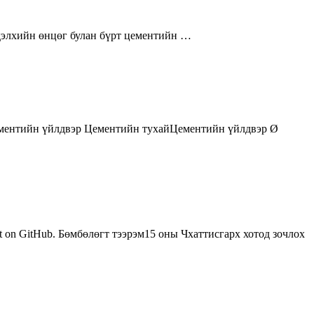
дэлхийн өнцөг булан бүрт цементийн …
цементийн үйлдвэр Цементийн тухайЦементийн үйлдвэр Ø
t on GitHub. Бөмбөлөгт тээрэм15 оны Чхаттисгарх хотод зочлох