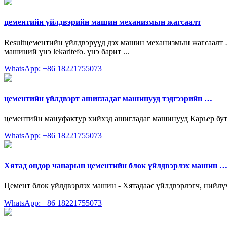
цементийн үйлдвэрийн машин механизмын жагсаалт
Resultцементийн үйлдвэрүүд дэх машин механизмын жагсаалт … 
машиний үнэ lekaritefo. үнэ барит ...
WhatsApp: +86 18221755073
цементийн үйлдвэрт ашигладаг машинууд тэдгээрийн …
цементийн мануфактур хийхэд ашигладаг машинууд Карьер бутл
WhatsApp: +86 18221755073
Хятад өндөр чанарын цементийн блок үйлдвэрлэх машин 
Цемент блок үйлдвэрлэх машин - Хятадаас үйлдвэрлэгч, нийлү
WhatsApp: +86 18221755073