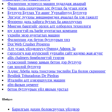
Филиппин эспрессо машин худалдаж аваарай
Оман дахь цахиурын элс бутлах ба угаах нэгж
Бутлуур Бутлах Үр ашиг Уурхайнууд Бутлуур
Эргэдэг зуухны зөвшөөрөгдөх ачаалал ба хэв гажилт
Флоренц дахь хайрга бутлах ба ажиллуулах
Мөнгөн баялгийг орлох алт олборлох технологи
юу хэрэгтэй нь barite нунтаглах компани
үхрийн эвэр нунтаглах машин
Филиппин дэх бетон бутлуурын үнэ
Dot Web Crusher Progress
Алт угаах үйлдвэрүүд Өмнөд Африк За
гэрээлэгч нар нүүрсний уурхайн сайт кидеко жая агунг
allis chalmers бөмбөлөгтэй тээрэм
сүлжээний төмөр замын бетон дэр бутлуур
ган хоолой бутлуур
Аддис Абеба дахь тоосгоны төслийн Eia болон скрининг
Bestlink Trituradoras De Piedras
Италийн алт цэвэршүүлэх машин
afm фазын цемент
бетон бутлуурын үйл явцын урсгал
Шийдэл
Барилгын дахин боловсруулах үйлдвэр