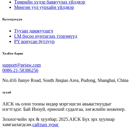
Төмрийн хүдэр баяжуулах үйлдвэр
Мөнгөн уул уурхайн үйлдвэр
Бүтээгдэхүүн
Туузан дамжуулагч
LM босоо нунтаглах тээрэмүүд
PY конусан бутлуур
Холбоо барих
support@pejaw.com
0086-21-58386256
No.416 Jianye Road, South Jinqiao Area, Pudong, Shanghai, China
тухай
AICK нь олон тооны өндөр мэргэшсэн авьяастнуудыг
нэгтгэдэг. Бай Инхуй, ерөнхий судалгаа, хөгжлийн инженер.
Зохиогчийн эрх & хуулбар; 2025.AICK Бүх эрх хуулиар
хамгаалагдсан.
сайтын зураг