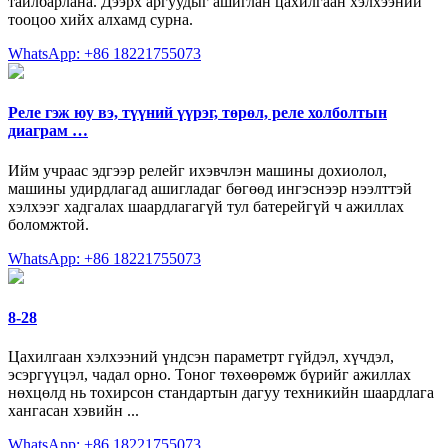
тайлбарлана. Дээрх аргуудыг ашиглан цахилгаан хэлхээний
тооцоо хийх алхамд сурна.
WhatsApp: +86 18221755073
Реле гэж юу вэ, түүний үүрэг, төрөл, реле холболтын
диаграм …
Ийм учраас эдгээр релейг ихэвчлэн машины дохиолол,
машины удирдлагад ашигладаг бөгөөд ингэснээр нээлттэй
хэлхээг хадгалах шаардлагагүй тул батерейгүй ч ажиллах
боломжтой.
WhatsApp: +86 18221755073
8-28
Цахилгаан хэлхээний үндсэн параметрт гүйдэл, хүчдэл,
эсэргүүцэл, чадал орно. Тоног төхөөрөмж бүрийг ажиллах
нөхцөлд нь тохирсон стандартын дагуу техникийн шаардлага
хангасан хэвийн ...
WhatsApp: +86 18221755073