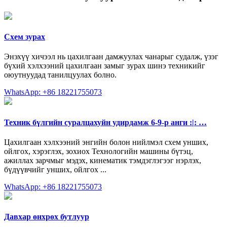
Схем зурах
Энэхүү хичээл нь цахилгаан дамжуулах чанарыг судалж, үзэг
бүхий хэлхээний цахилгаан замыг зурах шинэ техникийг
оюутнуудад танилцуулах болно.
WhatsApp: +86 18221755073
Техник бүлгийн суралцахуйн удирдамж 6-9-р анги :|: …
Цахилгаан хэлхээний энгийн болон нийлмэл схем унших,
ойлгох, хэрэглэх, зохиох Технологийн машины бүтэц,
ажиллах зарчмыг мэдэх, кинематик тэмдэглэгээг нэрлэх,
бүдүүвчийг унших, ойлгох ...
WhatsApp: +86 18221755073
Давхар өнхрөх бутлуур