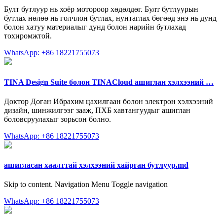
Булт бутлуур нь хоёр мотороор хөдөлдөг. Булт бутлуурын
бутлах нөлөө нь голчлон бутлах, нунтаглах бөгөөд энэ нь дунд
болон хатуу материалыг дунд болон нарийн бутлахад
тохиромжтой.
WhatsApp: +86 18221755073
TINA Design Suite болон TINACloud ашиглан хэлхээний …
Доктор Доган Ибрахим цахилгаан болон электрон хэлхээний
дизайн, шинжилгээг зааж, ПХБ хавтангуудыг ашиглан
боловсруулахыг зорьсон болно.
WhatsApp: +86 18221755073
ашигласан хаалттай хэлхээний хайрган бутлуур.md
Skip to content. Navigation Menu Toggle navigation
WhatsApp: +86 18221755073