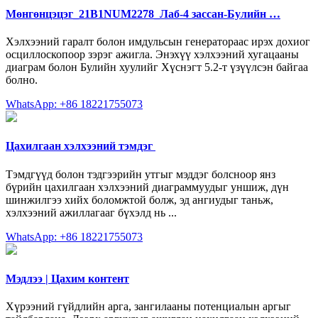
Мөнгөнцэцэг_21B1NUM2278_Лаб-4 зассан-Булийн …
Хэлхээний гаралт болон имдульсын генератораас ирэх дохиог
осциллоскопоор зэрэг ажигла. Энэхүү хэлхээний хугацааны
диаграм болон Булийн хуулийг Хүснэгт 5.2-т үзүүлсэн байгаа
болно.
WhatsApp: +86 18221755073
Цахилгаан хэлхээний тэмдэг ️
Тэмдгүүд болон тэдгээрийн утгыг мэддэг болсноор янз
бүрийн цахилгаан хэлхээний диаграммуудыг уншиж, дүн
шинжилгээ хийх боломжтой болж, эд ангиудыг таньж,
хэлхээний ажиллагааг бүхэлд нь ...
WhatsApp: +86 18221755073
Мэдлээ | Цахим контент
Хүрээний гүйдлийн арга, зангилааны потенциалын аргыг