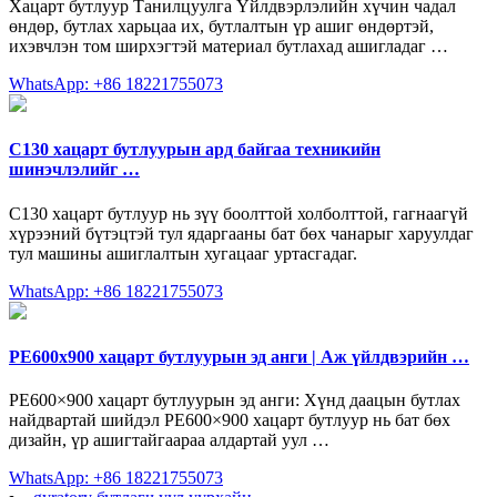
Хацарт бутлуур Танилцуулга Үйлдвэрлэлийн хүчин чадал
өндөр, бутлах харьцаа их, бутлалтын үр ашиг өндөртэй,
ихэвчлэн том ширхэгтэй материал бутлахад ашигладаг …
WhatsApp: +86 18221755073
C130 хацарт бутлуурын ард байгаа техникийн
шинэчлэлийг …
C130 хацарт бутлуур нь зүү боолттой холболттой, гагнаагүй
хүрээний бүтэцтэй тул ядаргааны бат бөх чанарыг харуулдаг
тул машины ашиглалтын хугацааг уртасгадаг.
WhatsApp: +86 18221755073
PE600x900 хацарт бутлуурын эд анги | Аж үйлдвэрийн …
PE600×900 хацарт бутлуурын эд анги: Хүнд даацын бутлах
найдвартай шийдэл PE600×900 хацарт бутлуур нь бат бөх
дизайн, үр ашигтайгаараа алдартай уул …
WhatsApp: +86 18221755073