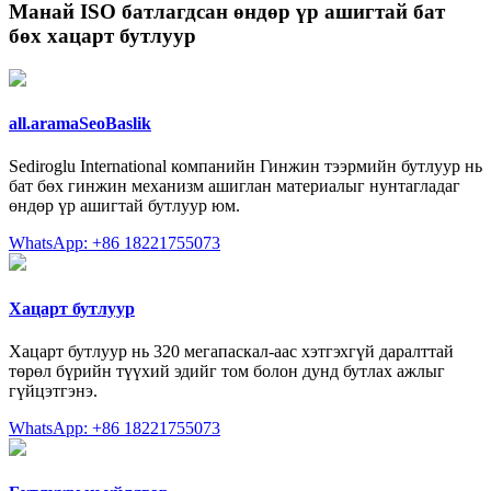
Манай
ISO батлагдсан өндөр үр ашигтай бат
бөх хацарт бутлуур
all.aramaSeoBaslik
Sediroglu International компанийн Гинжин тээрмийн бутлуур нь
бат бөх гинжин механизм ашиглан материалыг нунтагладаг
өндөр үр ашигтай бутлуур юм.
WhatsApp: +86 18221755073
Хацарт бутлуур
Хацарт бутлуур нь 320 мегапаскал-аас хэтгэхгүй даралттай
төрөл бүрийн түүхий эдийг том болон дунд бутлах ажлыг
гүйцэтгэнэ.
WhatsApp: +86 18221755073