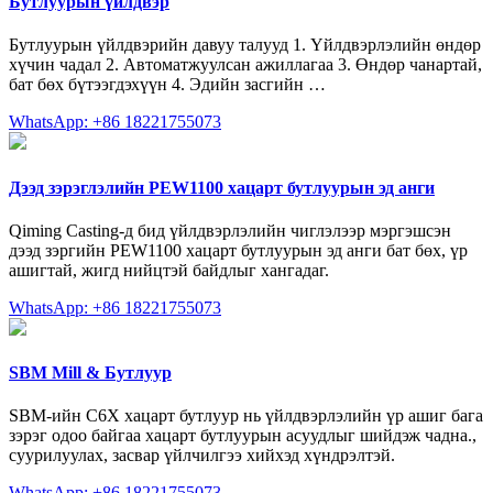
Бутлуурын үйлдвэр
Бутлуурын үйлдвэрийн давуу талууд 1. Үйлдвэрлэлийн өндөр
хүчин чадал 2. Автоматжуулсан ажиллагаа 3. Өндөр чанартай,
бат бөх бүтээгдэхүүн 4. Эдийн засгийн …
WhatsApp: +86 18221755073
Дээд зэрэглэлийн PEW1100 хацарт бутлуурын эд анги
Qiming Casting-д бид үйлдвэрлэлийн чиглэлээр мэргэшсэн
дээд зэргийн PEW1100 хацарт бутлуурын эд анги бат бөх, үр
ашигтай, жигд нийцтэй байдлыг хангадаг.
WhatsApp: +86 18221755073
SBM Mill & Бутлуур
SBM-ийн C6X хацарт бутлуур нь үйлдвэрлэлийн үр ашиг бага
зэрэг одоо байгаа хацарт бутлуурын асуудлыг шийдэж чадна.,
суурилуулах, засвар үйлчилгээ хийхэд хүндрэлтэй.
WhatsApp: +86 18221755073