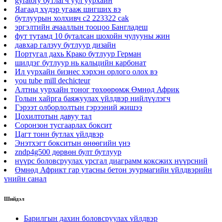
gyratory бутлагч уул уурхайн
Яагаад хүдэр угааж шигших вэ
бутлуурын холхивч c2 223322 cak
эргэлтийн ачааллын тооцоо Бангладеш
фут тутамд 10 буталсан шохойн чулууны жин
давхар галзуу бутлуур дизайн
Португал дахь Крако бутлуур Герман
шилдэг бутлуур нь кальцийн карбонат
Ил уурхайн бизнес хэрхэн орлого олох вэ
you tube mill dechicteur
Алтны уурхайн тоног төхөөрөмж Өмнөд Африк
Голын хайрга баяжуулах үйлдвэр нийлүүлэгч
Гэрээт олборлолтын гэрээний жишээ
Цохилтотын давуу тал
Соронзон тусгаарлах боксит
Цагт тонн бутлах үйлдвэр
Энэтхэгт бокситын өнөөгийн үнэ
zndp4g500 дөрвөн булт бутлуур
нүүрс боловсруулах урсгал диаграмм коксжих нүүрсний
Өмнөд Африкт гар утасны бетон зуурмагийн үйлдвэрийн
үнийн санал
Шийдэл
Барилгын дахин боловсруулах үйлдвэр