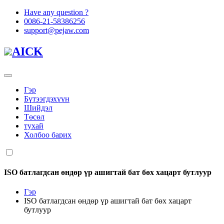
Have any question ?
0086-21-58386256
support@pejaw.com
AICK
Гэр
Бүтээгдэхүүн
Шийдэл
Төсөл
тухай
Холбоо барих
ISO батлагдсан өндөр үр ашигтай бат бөх хацарт бутлуур
Гэр
ISO батлагдсан өндөр үр ашигтай бат бөх хацарт
бутлуур