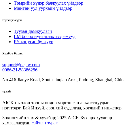
Төмрийн хүдэр баяжуулах үйлдвэр
Мөнгөн уул уурхайн үйлдвэр
Бүтээгдэхүүн
Туузан дамжуулагч
LM босоо нунтаглах тээрэмүүд
PY конусан бутлуур
Холбоо барих
support@pejaw.com
0086-21-58386256
No.416 Jianye Road, South Jinqiao Area, Pudong, Shanghai, China
тухай
AICK нь олон тооны өндөр мэргэшсэн авьяастнуудыг
нэгтгэдэг. Бай Инхуй, ерөнхий судалгаа, хөгжлийн инженер.
Зохиогчийн эрх & хуулбар; 2025.AICK Бүх эрх хуулиар
хамгаалагдсан.
сайтын зураг