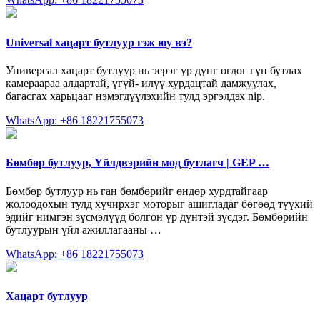
Universal хацарт бутлуур гэж юу вэ?
Универсал хацарт бутлуур нь эерэг үр дүнг өгдөг гүн бутлах
камераараа алдартай, үгүй- илүү хурдацтай дамжуулах,
багасгах харьцааг нэмэгдүүлэхийн тулд эргэлдэх nip.
WhatsApp: +86 18221755073
Бөмбөр бутлуур, Үйлдвэрийн мод бутлагч | GEP …
Бөмбөр бутлуур нь ган бөмбөрийг өндөр хурдтайгаар
жолоодохын тулд хүчирхэг моторыг ашигладаг бөгөөд түүхий
эдийг нимгэн зүсмэлүүд болгон үр дүнтэй зүсдэг. Бөмбөрийн
бутлуурын үйл ажиллагааны …
WhatsApp: +86 18221755073
Хацарт бутлуур