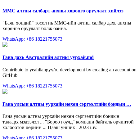
MMC алтны салбарт анхны хөрөнгө оруулалт хийлээ
"Баян хөндий" төсөл нь ММС-ийн алтны салбар дахь анхны
хөрөнгө оруулалт болж байна.
WhatsApp: +86 18221755073
Гана дахь Австралийн алтны уурхай.md
Contribute to yeahliangyy/ru development by creating an account on
GitHub.
WhatsApp: +86 18221755073
Гана улсын алтны уурхайн нөхөн сэргээлтийн бондын …
Гана улсын алтны уурхайн нөхөн сэргээлтийн бондын
талаарх мэдээлэл ... "Бороо гоулд" компани байгаль орчинтой
холбоотой өөрийн ... Цааш унших . 2023 i-iv.
WhatsApp: +86 18221755073