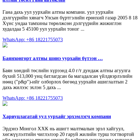
Гана дахь уул уурхайн алтны компани. уул уурхайн
дэлгүүрийн хянагч Улсын бүртгэлийн ерөнхий газар 2005 8 18
Хүнс ундаа тамхины төрөлжсөн дэлгүүрийн жижиглэн
худалдаа 5 45100 уул уурхайн тоног ...
WhatsApp: +86 18221755073
Баянхонгорт алтны шинэ уурхайн бүтээн …
Баян хөндий төслийн хүрээнд 4.0 г/т дундаж алтны агуулга
бүхий 513,000 унц батлагдсан ба магадалсан үйлдвэрлэлийн
нѳѳц ("p&p")-ийг олборлох бөгөөд уурхайн ашиглалтын 2
дахь жилээс эхлэн 5 дахь ...
WhatsApp: +86 18221755073
Хариуцлагатай уул уурхайг эрхэмлэгч компани
Эрдэнэ Монгол ХХК нь ашигт малтмалын эрэл хайгуул,
хөгжүүлэлтийн чиглэлээр 20 гаруй жилийн турш тогтвортой
үйл ажиллагаа явуулж ирсэн ба хайгуул судалгааны хүрээнд