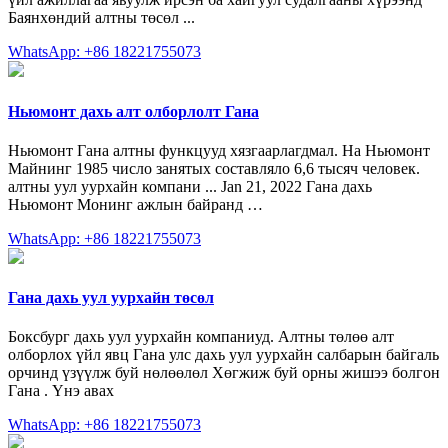
Баянхөндий алтны төсөл ...
WhatsApp: +86 18221755073
Ньюмонт дахь алт олборлолт Гана
Ньюмонт Гана алтны функцууд хязгаарлагдмал. На Ньюмонт
Майнинг 1985 число занятых составляло 6,6 тысяч человек.
алтны уул уурхайн компани ... Jan 21, 2022 Гана дахь
Ньюмонт Монинг ажлын байранд …
WhatsApp: +86 18221755073
Гана дахь уул уурхайн төсөл
Боксбург дахь уул уурхайн компаниуд. Алтны төлөө алт
олборлох үйл явц Гана улс дахь уул уурхайн салбарын байгаль
орчинд үзүүлж буй нөлөөлөл Хөгжиж буй орны жишээ болгон
Гана . Үнэ авах
WhatsApp: +86 18221755073