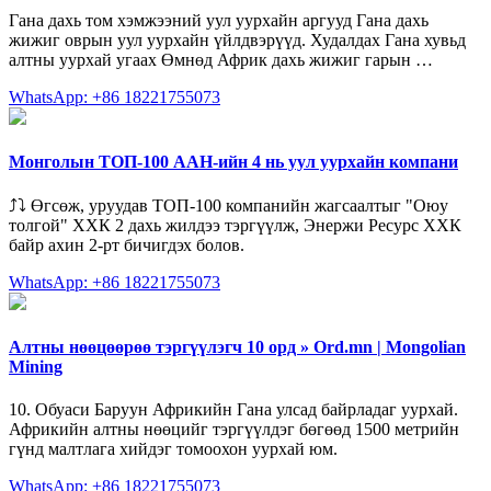
Гана дахь том хэмжээний уул уурхайн аргууд Гана дахь
жижиг оврын уул уурхайн үйлдвэрүүд. Худалдах Гана хувьд
алтны уурхай угаах Өмнөд Африк дахь жижиг гарын …
WhatsApp: +86 18221755073
Монголын ТОП-100 ААН-ийн 4 нь уул уурхайн компани
⤴️⤵️ Өгсөж, уруудав ТОП-100 компанийн жагсаалтыг "Оюу
толгой" ХХК 2 дахь жилдээ тэргүүлж, Энержи Ресурс ХХК
байр ахин 2-рт бичигдэх болов.
WhatsApp: +86 18221755073
Алтны нөөцөөрөө тэргүүлэгч 10 орд » Ord.mn | Mongolian
Mining
10. Обуаси Баруун Африкийн Гана улсад байрладаг уурхай.
Африкийн алтны нөөцийг тэргүүлдэг бөгөөд 1500 метрийн
гүнд малтлага хийдэг томоохон уурхай юм.
WhatsApp: +86 18221755073