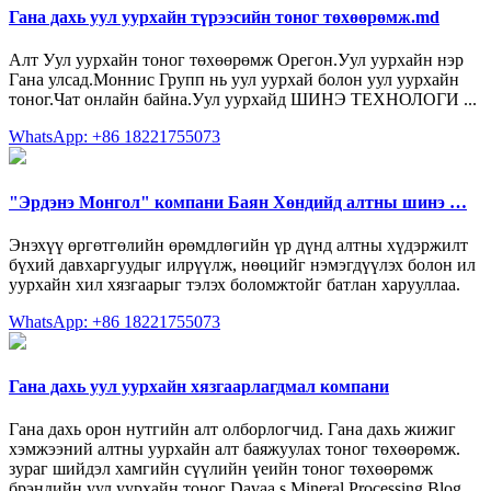
Гана дахь уул уурхайн түрээсийн тоног төхөөрөмж.md
Алт Уул уурхайн тоног төхөөрөмж Орегон.Уул уурхайн нэр
Гана улсад.Моннис Групп нь уул уурхай болон уул уурхайн
тоног.Чат онлайн байна.Уул уурхайд ШИНЭ ТЕХНОЛОГИ ...
WhatsApp: +86 18221755073
"Эрдэнэ Монгол" компани Баян Хөндийд алтны шинэ …
Энэхүү өргөтгөлийн өрөмдлөгийн үр дүнд алтны хүдэржилт
бүхий давхаргуудыг илрүүлж, нөөцийг нэмэгдүүлэх болон ил
уурхайн хил хязгаарыг тэлэх боломжтойг батлан харууллаа.
WhatsApp: +86 18221755073
Гана дахь уул уурхайн хязгаарлагдмал компани
Гана дахь орон нутгийн алт олборлогчид. Гана дахь жижиг
хэмжээний алтны уурхайн алт баяжуулах тоног төхөөрөмж.
зураг шийдэл хамгийн сүүлийн үеийн тоног төхөөрөмж
брэндийн уул уурхайн тоног Davaa s Mineral Processing Blog