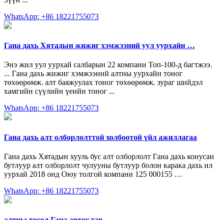
WhatsApp: +86 18221755073
Гана дахь Хятадын жижиг хэмжээний уул уурхайн …
Энэ жил уул уурхай салбарын 22 компани Топ-100-д багтжээ.
... Гана дахь жижиг хэмжээний алтны уурхайн тоног
төхөөрөмж. алт баяжуулах тоног төхөөрөмж. зураг шийдэл
хамгийн сүүлийн үеийн тоног ...
WhatsApp: +86 18221755073
Гана дахь алт олборлолттой холбоотой үйл ажиллагаа
Гана дахь Хятадын хууль бус алт олборлолт Гана дахь конусан
бутлуур алт олборлолт чулууны бутлуур болон карака дахь ил
уурхай 2018 онд Оюу толгой компани 125 000155 …
WhatsApp: +86 18221755073
алтны төсөл Гана автоклав