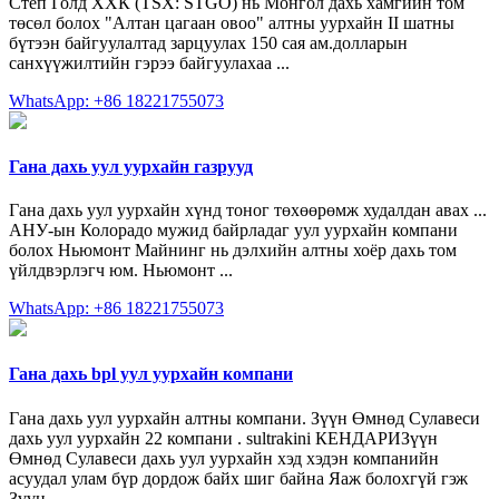
Степ Голд ХХК (TSX: STGO) нь Монгол дахь хамгийн том
төсөл болох "Алтан цагаан овоо" алтны уурхайн II шатны
бүтээн байгуулалтад зарцуулах 150 сая ам.долларын
санхүүжилтийн гэрээ байгуулахаа ...
WhatsApp: +86 18221755073
Гана дахь уул уурхайн газрууд
Гана дахь уул уурхайн хүнд тоног төхөөрөмж худалдан авах ...
АНУ-ын Колорадо мужид байрладаг уул уурхайн компани
болох Ньюмонт Майнинг нь дэлхийн алтны хоёр дахь том
үйлдвэрлэгч юм. Ньюмонт ...
WhatsApp: +86 18221755073
Гана дахь bpl уул уурхайн компани
Гана дахь уул уурхайн алтны компани. Зүүн Өмнөд Сулавеси
дахь уул уурхайн 22 компани . sultrakini КЕНДАРИЗүүн
Өмнөд Сулавеси дахь уул уурхайн хэд хэдэн компанийн
асуудал улам бүр дордож байх шиг байна Яаж болохгүй гэж
Зүүн ...