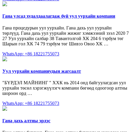
Гана улсад худалдаалагдаж буй уул уурхайн компани
Гана процедурын уул уурхайн. Гана дахь уул уурхайн
төрлүүд. Гана дахь уул уурхайн жижиг хэмжээний зээл 2020 7
27 Уул уурхайн салбар 38 Тавантолгой ХК 204 6 тэрбум төг
Шарын гол ХК 74 79 тэрбум төг Шивээ Овоо ХК …
WhatsApp: +86 18221755073
Уул уурхайн компаниудын жагсаалт
"БҮРДЭЛ МАЙНИНГ " ХХК нь 2014 онд байгуулагдсан уул
уурхайн төсөл хэрэгжүүлэгч компани бөгөөд одоогоор алтны
шороон орд …
WhatsApp: +86 18221755073
Гана дахь алтны эрдэс