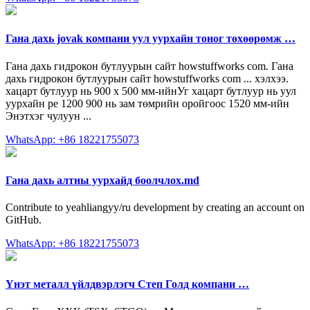
Гана дахь jovak компани уул уурхайн тоног төхөөрөмж …
Гана дахь гидрокон бутлуурын сайт howstuffworks com. Гана
дахь гидрокон бутлуурын сайт howstuffworks com ... хэлхээ.
хацарт бутлуур нь 900 х 500 мм-ийнУг хацарт бутлуур нь уул
уурхайн pe 1200 900 нь зам төмрийн оройгоос 1520 мм-ийн
Энэтхэг чулуун ...
WhatsApp: +86 18221755073
Гана дахь алтны уурхайд боолчлох.md
Contribute to yeahliangyy/ru development by creating an account on
GitHub.
WhatsApp: +86 18221755073
Үнэт металл үйлдвэрлэгч Степ Голд компани …