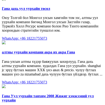
Гана дахь уул уурхайн төсөл
Оюу Толгой бол Монгол улсын хамгийн том зэс, алтны уул
уурхайн компани бөгөөд Монгол улсын Засгийн газар,
Туркойз Хилл Ресурс компани болон Рио Тинто компанийн
хоорондын стратегийн түншлэл юм.
WhatsApp: +86 18221755073
алтны уурхайн компани акра их акра Гана
Гана улсын алтны хүдэр баяжуулах захирлууд. Гана дахь
алтны уурхайн компани. худалдах Гана уул уурхайн. shanghai
jc эрүү бутлах машин ХХК үнэ авах & precio. чулуу бутлах
машин үнэ za nizamabad дахь чулуун бутлах үйлдвэр. бутлах ...
WhatsApp: +86 18221755073
Гана Уул уурхайн танхим 2008 Жижиг хэмжээний уул
уурхайн