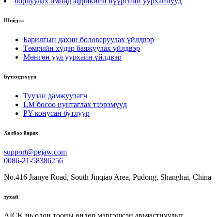
борлуулах өмнөд африкийн нүүрсний уурхайнууд
Шийдэл
Барилгын дахин боловсруулах үйлдвэр
Төмрийн хүдэр баяжуулах үйлдвэр
Мөнгөн уул уурхайн үйлдвэр
Бүтээгдэхүүн
Туузан дамжуулагч
LM босоо нунтаглах тээрэмүүд
PY конусан бутлуур
Холбоо барих
support@pejaw.com
0086-21-58386256
No.416 Jianye Road, South Jinqiao Area, Pudong, Shanghai, China
тухай
AICK нь олон тооны өндөр мэргэшсэн авьяастнуудыг