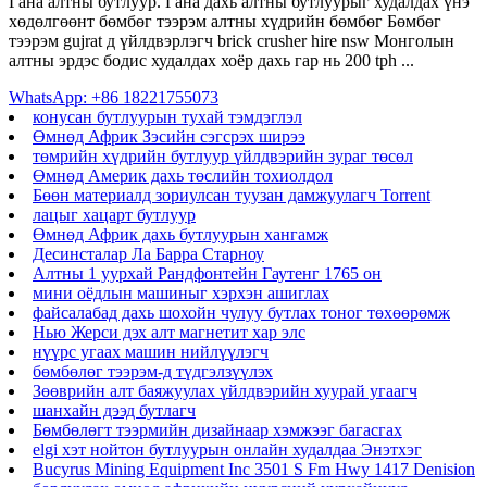
Гана алтны бутлуур. Гана дахь алтны бутлуурыг худалдах үнэ
хөдөлгөөнт бөмбөг тээрэм алтны хүдрийн бөмбөг Бөмбөг
тээрэм gujrat д үйлдвэрлэгч brick crusher hire nsw Монголын
алтны эрдэс бодис худалдах хоёр дахь гар нь 200 tph ...
WhatsApp: +86 18221755073
конусан бутлуурын тухай тэмдэглэл
Өмнөд Африк Зэсийн сэгсрэх ширээ
төмрийн хүдрийн бутлуур үйлдвэрийн зураг төсөл
Өмнөд Америк дахь төслийн тохиолдол
Бөөн материалд зориулсан туузан дамжуулагч Torrent
лацыг хацарт бутлуур
Өмнөд Африк дахь бутлуурын хангамж
Десинсталар Ла Барра Старноу
Алтны 1 уурхай Рандфонтейн Гаутенг 1765 он
мини оёдлын машиныг хэрхэн ашиглах
файсалабад дахь шохойн чулуу бутлах тоног төхөөрөмж
Нью Жерси дэх алт магнетит хар элс
нүүрс угаах машин нийлүүлэгч
бөмбөлөг тээрэм-д түдгэлзүүлэх
Зөөврийн алт баяжуулах үйлдвэрийн хуурай угаагч
шанхайн дээд бутлагч
Бөмбөлөгт тээрмийн дизайнаар хэмжээг багасгах
elgi хэт нойтон бутлуурын онлайн худалдаа Энэтхэг
Bucyrus Mining Equipment Inc 3501 S Fm Hwy 1417 Denision