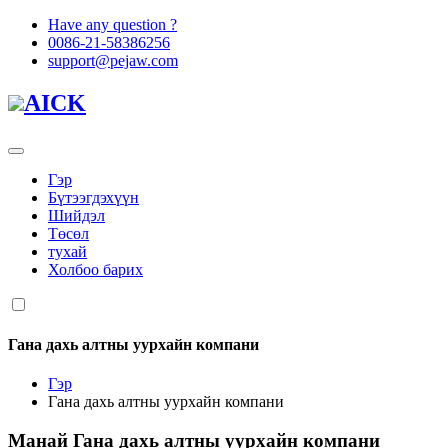
Have any question ?
0086-21-58386256
support@pejaw.com
AICK
Гэр
Бүтээгдэхүүн
Шийдэл
Төсөл
тухай
Холбоо барих
Гана дахь алтны уурхайн компани
Гэр
Гана дахь алтны уурхайн компани
Манай
Гана дахь алтны уурхайн компани