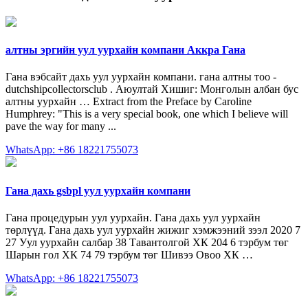
алтны эргийн уул уурхайн компани Аккра Гана
Гана вэбсайт дахь уул уурхайн компани. гана алтны тоо -
dutchshipcollectorsclub . Аюултай Xишиг: Монголын албан бус
алтны уурхайн … Extract from the Preface by Caroline
Humphrey: "This is a very special book, one which I believe will
pave the way for many ...
WhatsApp: +86 18221755073
Гана дахь gsbpl уул уурхайн компани
Гана процедурын уул уурхайн. Гана дахь уул уурхайн
төрлүүд. Гана дахь уул уурхайн жижиг хэмжээний зээл 2020 7
27 Уул уурхайн салбар 38 Тавантолгой ХК 204 6 тэрбум төг
Шарын гол ХК 74 79 тэрбум төг Шивээ Овоо ХК …
WhatsApp: +86 18221755073