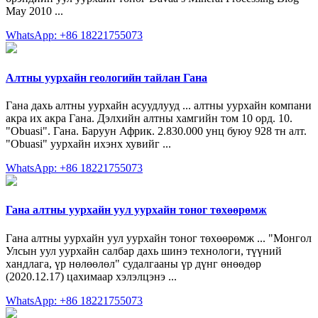
May 2010 ...
WhatsApp: +86 18221755073
Алтны уурхайн геологийн тайлан Гана
Гана дахь алтны уурхайн асуудлууд ... алтны уурхайн компани
акра их акра Гана. Дэлхийн алтны хамгийн том 10 орд. 10.
"Obuasi". Гана. Баруун Африк. 2.830.000 унц буюу 928 тн алт.
"Obuasi" уурхайн ихэнх хувийг ...
WhatsApp: +86 18221755073
Гана алтны уурхайн уул уурхайн тоног төхөөрөмж
Гана алтны уурхайн уул уурхайн тоног төхөөрөмж ... "Монгол
Улсын уул уурхайн салбар дахь шинэ технологи, түүний
хандлага, үр нөлөөлөл" судалгааны үр дүнг өнөөдөр
(2020.12.17) цахимаар хэлэлцэнэ ...
WhatsApp: +86 18221755073