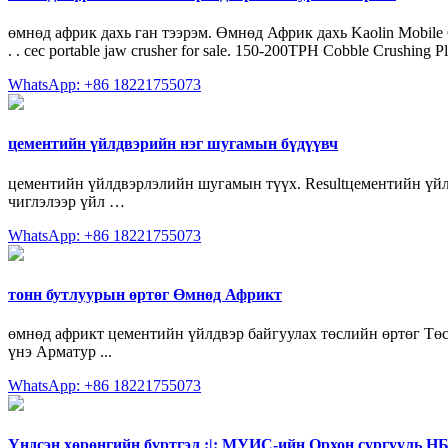
өмнөд африк дахь ган тээрэм. Өмнөд Африк дахь Kaolin Mobile Crushe
. . cec portable jaw crusher for sale. 150-200TPH Cobble Crushing Pla
WhatsApp: +86 18221755073
цементийн үйлдвэрийн нэг шугамын бүдүүвч
цементийн үйлдвэрлэлийн шугамын түүх. Resultцементийн үйл
чиглэлээр үйл …
WhatsApp: +86 18221755073
тонн бутлуурын өртөг Өмнөд Африкт
өмнөд африкт цементийн үйлдвэр байгуулах төслийн өртөг Төсл
үнэ Арматур ...
WhatsApp: +86 18221755073
Үндсэн хөрөнгийн бүртгэл :|: МУИС-ийн Орхон сургууль Н