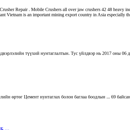
r Repair . Mobile Crushers all over jaw crushers 42 48 heavy indust
nt Vietnam is an important mining export country in Asia especially th
двэрлэлийн түүхий нунтаглалтын. Тус үйлдвэр нь 2017 оны 06 
ийн өртөг Цемент нунтаглах болон баглаа боодлын ... 69 байсан
ББ …