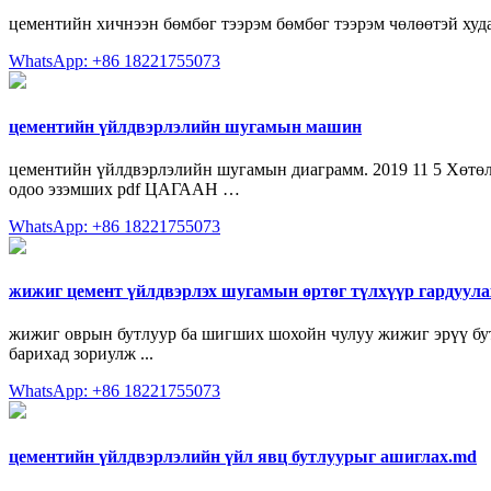
цементийн хичнээн бөмбөг тээрэм бөмбөг тээрэм чөлөөтэй ху
WhatsApp: +86 18221755073
цементийн үйлдвэрлэлийн шугамын машин
цементийн үйлдвэрлэлийн шугамын диаграмм. 2019 11 5 Хөтөл
одоо эзэмших pdf ЦАГААН …
WhatsApp: +86 18221755073
жижиг цемент үйлдвэрлэх шугамын өртөг түлхүүр гардуула
жижиг оврын бутлуур ба шигших шохойн чулуу жижиг эрүү бутл
барихад зориулж ...
WhatsApp: +86 18221755073
цементийн үйлдвэрлэлийн үйл явц бутлуурыг ашиглах.md