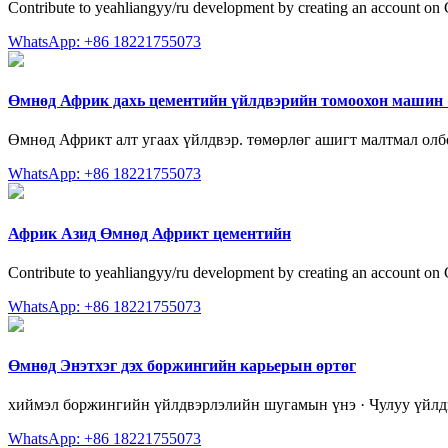
Contribute to yeahliangyy/ru development by creating an account on
WhatsApp: +86 18221755073
Өмнөд Африк дахь цементийн үйлдвэрийн томоохон машин
Өмнөд Африкт алт угаах үйлдвэр. төмөрлөг ашигт малтмал о
WhatsApp: +86 18221755073
Африк Азид Өмнөд Африкт цементийн
Contribute to yeahliangyy/ru development by creating an account on
WhatsApp: +86 18221755073
Өмнөд Энэтхэг дэх боржингийн карьерын өртөг
хиймэл боржингийн үйлдвэрлэлийн шугамын үнэ · Чулуу үйлдв
WhatsApp: +86 18221755073