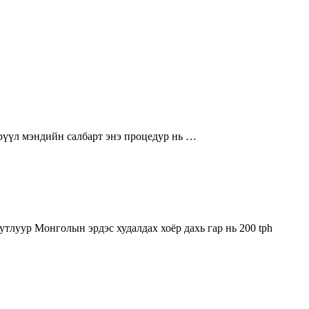
эрүүл мэндийн салбарт энэ процедур нь …
тлуур Монголын эрдэс худалдах хоёр дахь гар нь 200 tph