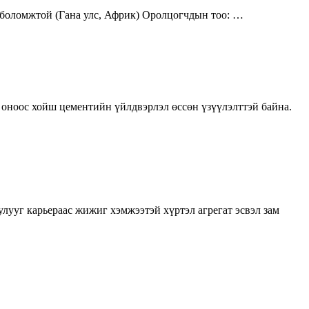
 боломжтой (Гана улс, Африк) Оролцогчдын тоо: …
ноос хойш цементийн үйлдвэрлэл өссөн үзүүлэлттэй байна.
ууг карьераас жижиг хэмжээтэй хүртэл агрегат эсвэл зам