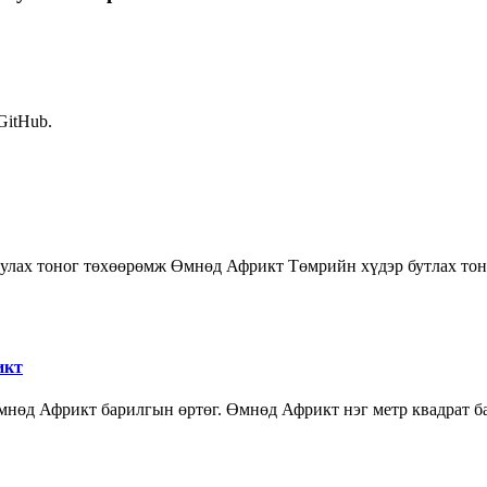
 GitHub.
уулах тоног төхөөрөмж Өмнөд Африкт Төмрийн хүдэр бутлах то
икт
 Өмнөд Африкт барилгын өртөг. Өмнөд Африкт нэг метр квадрат