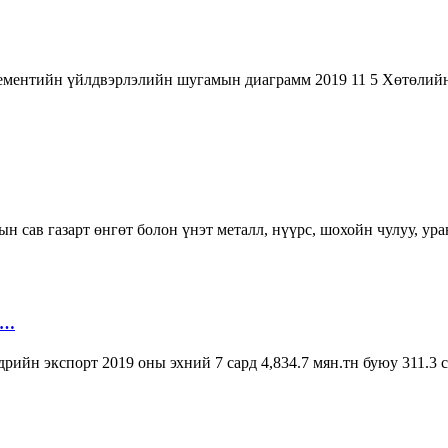
ементийн үйлдвэрлэлийн шугамын диаграмм 2019 11 5 Хөтөлий
сав газарт өнгөт болон үнэт металл, нүүрс, шохойн чулуу, ураны 
 …
йн экспорт 2019 оны эхний 7 сард 4,834.7 мян.тн буюу 311.3 с