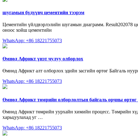
шугамын бүдүүвч цементийн тээрэм
Цементийн үйлдвэрлэлийн шугамын диаграмм. Result202078 ц
оноос хойш цементийн
WhatsApp: +86 18221755073
Өмнөд Африкт үнэт чулуу олборлох
Өмнөд Африкт алт олборлох эдийн засгийн өртөг Байгаль нуурын 
WhatsApp: +86 18221755073
Өмнөд Африкт төмрийн олборлолтын байгаль орчны өртөг
Өмнөд Африкт төмрийн уурхайн химийн процесс. Төмрийн хүдри
харьцуулахад уг …
WhatsApp: +86 18221755073