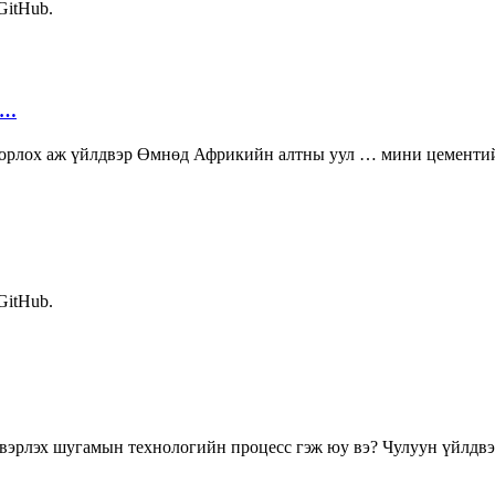
 GitHub.
 …
лборлох аж үйлдвэр Өмнөд Африкийн алтны уул … мини цемент
 GitHub.
эрлэх шугамын технологийн процесс гэж юу вэ? Чулуун үйлдвэ