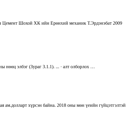
н Цемент Шохой ХК ийн Ерөнхий механик Т.Эрдэнэбат 2009
нөөц элбэг (Зураг 3.1.1). ... · алт олборлох …
ая ам.долларт хүрсэн байна. 2018 оны мөн үеийн гүйцэтгэлтэй