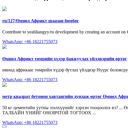
ru/127/Өмнөд Африкт шаазан бөмбөг
Contribute to yeahliangyy/ru development by creating an account on
WhatsApp: +86 18221755073
Өмнөд Африкт төмрийн хүдэр баяжуулах үйлдвэрийн өртөг
өмнөд африкаас төмрийн хүдэр бутлах үйлдвэр Нүүрс боловср
WhatsApp: +86 18221755073
метр квадрат бетонон хавтангийн дундаж өртөг Өмнөд Афр
50 кг цементийн уутны эзэлхүүнийг хэрхэн тооцоолох вэ? ...
ТАЛБАЙН ҮНИЙГ ОНОВЧТОЙ ТОГТООХ ...
WhatsApp: +86 18221755073