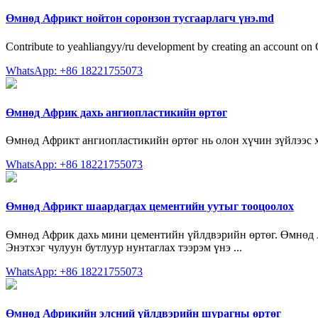
Өмнөд Африкт нойтон соронзон тусгаарлагч үнэ.md
Contribute to yeahliangyy/ru development by creating an account on
WhatsApp: +86 18221755073
Өмнөд Африк дахь ангиопластикийн өртөг
Өмнөд Африкт ангиопластикийн өртөг нь олон хүчин зүйлээс ха
WhatsApp: +86 18221755073
Өмнөд Африкт шаардагдах цементийн уутыг тооцоолох
Өмнөд Африк дахь мини цементийн үйлдвэрийн өртөг. Өмнөд Афр
Энэтхэг чулуун бутлуур нунтаглах тээрэм үнэ ...
WhatsApp: +86 18221755073
Өмнөд Африкийн элсний үйлдвэрийн шурагны өртөг