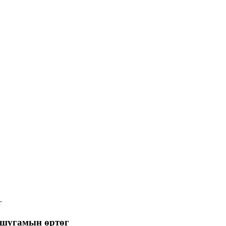
г
 шугамын өртөг