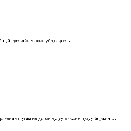
ийн үйлдвэрийн машин үйлдвэрлэгч
рлэлийн шугам нь уулын чулуу, шохойн чулуу, боржин …