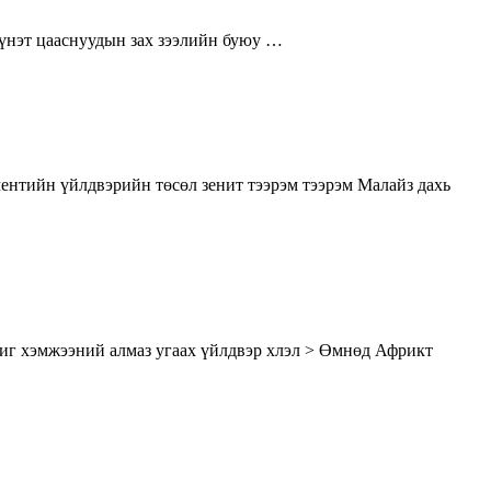
 үнэт цааснуудын зах зээлийн буюу …
нтийн үйлдвэрийн төсөл зенит тээрэм тээрэм Малайз дахь
иг хэмжээний алмаз угаах үйлдвэр хлэл > Өмнөд Африкт