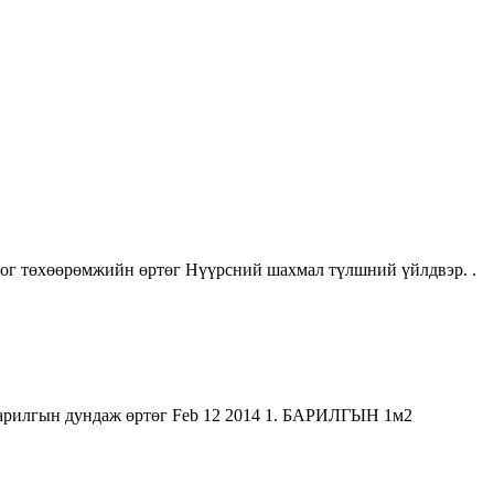
ног төхөөрөмжийн өртөг Нүүрсний шахмал түлшний үйлдвэр. .
 барилгын дундаж өртөг Feb 12 2014 1. БАРИЛГЫН 1м2