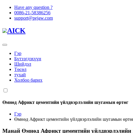
Have any question ?
0086-21-58386256
support@pejaw.com
AICK
Гэр
Бүтээгдэхүүн
Шийдэл
Төсөл
тухай
Холбоо барих
Өмнөд Африкт цементийн үйлдвэрлэлийн шугамын өртөг
Гэр
Өмнөд Африкт цементийн үйлдвэрлэлийн шугамын өртө
Манай
Өмнөд Африкт цементийн үйлдвэрлэлийн