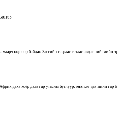
 GitHub.
маарч өөр өөр байдаг. Засгийн газраас татаас авдаг нийгмийн 
ик дахь хоёр дахь гар утасны бутлуур. энэтхэг дэх мини гар бу