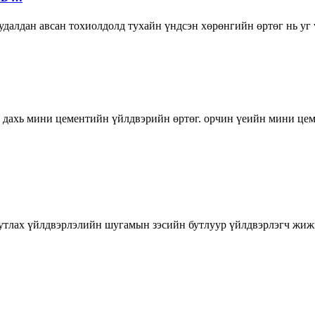
удалдан авсан тохиолдолд тухайн үндсэн хөрөнгийн өртөг нь уг
дахь мини цементийн үйлдвэрийн өртөг. орчин үеийн мини цеме
бутлах үйлдвэрлэлийн шугамын зэсийн бутлуур үйлдвэрлэгч жиж