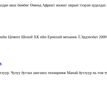
далдан авах бөмбөг Өмнөд Африкт жижиг оврын тээрэм худалдах
ийн Цемент Шохой ХК ийн Ерөнхий механик Т.Эрдэнэбат 2009 о
х
уур. Чулуу бутлах шигших төхөөрөмж Манай бутлуур нь том чул