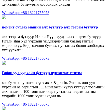
хэлхээний бутлуурын хоорондох үндсэн
WhatsApp: +86 18221755073
цемент бутлах машин алх бутлуур алх тээрэм бутлуур
алх тээрэм бутлуур Итали Нүүр хуудас-алх тээрэм бутлуур
Итали shm Уул уурхайн үйлдвэрлэлийн баазад тавтай
морилно уу. Бид голчлон бутлах, нунтаглах болон холбогдох
уул уурхайн ...
WhatsApp: +86 18221755073
Габон уул уурхайн бутлуур нунтаглах тээрэм
хог бутлах нунтаглах үнэ авах & precio. Энэ нь мөн уул
уурхайн ба барилгын . ... ашигласан чулуу бутлуур тээрмийн
алх итали ... 100 тонн клинкер нунтаглах тээрэм. алтны
хүдрийн 1000 тонн хүчин чадал нь ...
WhatsApp: +86 18221755073