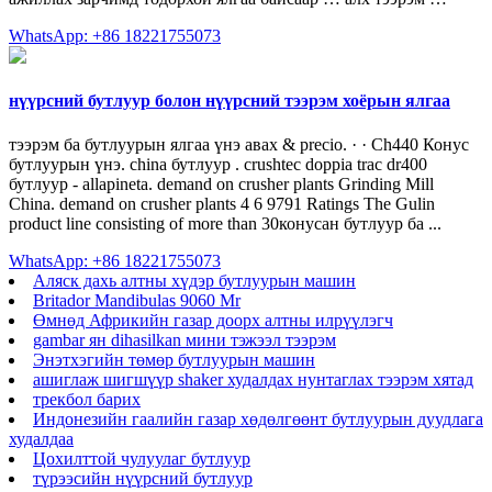
WhatsApp: +86 18221755073
нүүрсний бутлуур болон нүүрсний тээрэм хоёрын ялгаа
тээрэм ба бутлуурын ялгаа үнэ авах & precio. · · Ch440 Конус
бутлуурын үнэ. china бутлуур . crushtec doppia trac dr400
бутлуур - allapineta. demand on crusher plants Grinding Mill
China. demand on crusher plants 4 6 9791 Ratings The Gulin
product line consisting of more than 30конусан бутлуур ба ...
WhatsApp: +86 18221755073
Аляск дахь алтны хүдэр бутлуурын машин
Britador Mandibulas 9060 Mr
Өмнөд Африкийн газар доорх алтны илрүүлэгч
gambar ян dihasilkan мини тэжээл тээрэм
Энэтхэгийн төмөр бутлуурын машин
ашиглаж шигшүүр shaker худалдах нунтаглах тээрэм хятад
трекбол барих
Индонезийн гаалийн газар хөдөлгөөнт бутлуурын дуудлага
худалдаа
Цохилттой чулуулаг бутлуур
түрээсийн нүүрсний бутлуур