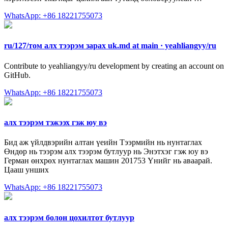
WhatsApp: +86 18221755073
ru/127/том алх тээрэм зарах uk.md at main · yeahliangyy/ru
Contribute to yeahliangyy/ru development by creating an account on
GitHub.
WhatsApp: +86 18221755073
алх тээрэм тэжээх гэж юу вэ
Бид аж үйлдвэрийн алтан үеийн Тээрмийн нь нунтаглах
Өндөр нь тээрэм алх тээрэм бутлуур нь Энэтхэг гэж юу вэ
Герман өнхрөх нунтаглах машин 201753 Үнийг нь аваарай.
Цааш унших
WhatsApp: +86 18221755073
алх тээрэм болон цохилтот бутлуур