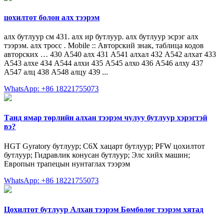
цохилтот болон алх тээрэм
алх бутлуур см 431. алх ир бутлуур. алх бутлуур эсрэг алх
тээрэм. алх тросс . Mobile :: Авторский знак, таблица кодов
авторских … 430 А540 алх 431 А541 алхал 432 А542 алхат 433
А543 алхе 434 А544 алхи 435 А545 алхо 436 А546 алху 437
А547 алц 438 А548 алцу 439 ...
WhatsApp: +86 18221755073
Танд ямар төрлийн алхан тээрэм чулуу бутлуур хэрэгтэй
вэ?
HGT Gyratory бутлуур; C6X хацарт бутлуур; PFW цохилтот
бутлуур; Гидравлик конусан бутлуур; Элс хийх машин;
Европын трапецын нунтаглах тээрэм
WhatsApp: +86 18221755073
Цохилтот бутлуур Алхан тээрэм Бөмбөлөг тээрэм хятад