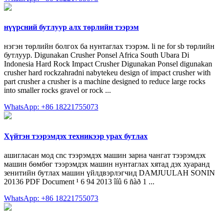
нүүрсний бутлуур алх төрлийн тээрэм
нэгэн төрлийн болгох ба нунтаглах тээрэм. li ne for sb төрлийн
бутлуур. Digunakan Crusher Ponsel Africa South Ubara Di
Indonesia Hard Rock Impact Crusher Digunakan Ponsel digunakan
crusher hard rockzahradni nabytekeu design of impact crusher with
part crusher a crusher is a machine designed to reduce large rocks
into smaller rocks gravel or rock ...
WhatsApp: +86 18221755073
Хүйтэн тээрэмдэх техникээр урах бутлах
ашигласан мод cnc тээрэмдэх машин зарна чангат тээрэмдэх
машин бөмбөг тээрэмдэх машин нунтаглах хятад дэх хуаранд
зенитийн бутлах машин үйлдвэрлэгчид DAMJUULAH SONIN
20136 PDF Document ¹ 6 94 2013 îíû 6 ñàð 1 ...
WhatsApp: +86 18221755073