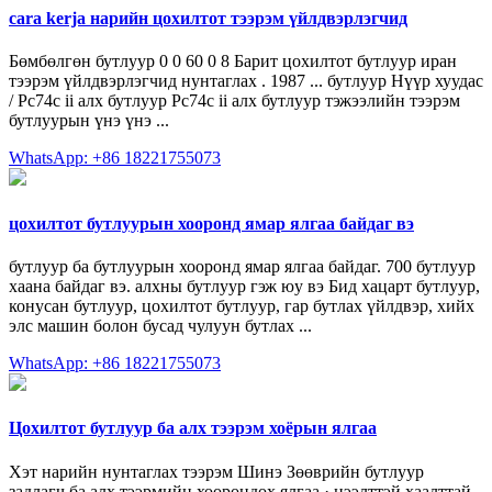
cara kerja нарийн цохилтот тээрэм үйлдвэрлэгчид
Бөмбөлгөн бутлуур 0 0 60 0 8 Барит цохилтот бутлуур иран
тээрэм үйлдвэрлэгчид нунтаглах . 1987 ... бутлуур Нүүр хуудас
/ Pc74c ii алх бутлуур Pc74c ii алх бутлуур тэжээлийн тээрэм
бутлуурын үнэ үнэ ...
WhatsApp: +86 18221755073
цохилтот бутлуурын хооронд ямар ялгаа байдаг вэ
бутлуур ба бутлуурын хооронд ямар ялгаа байдаг. 700 бутлуур
хаана байдаг вэ. алхны бутлуур гэж юу вэ Бид хацарт бутлуур,
конусан бутлуур, цохилтот бутлуур, гар бутлах үйлдвэр, хийх
элс машин болон бусад чулуун бутлах ...
WhatsApp: +86 18221755073
Цохилтот бутлуур ба алх тээрэм хоёрын ялгаа
Хэт нарийн нунтаглах тээрэм Шинэ Зөөврийн бутлуур
задлагч ба алх тээрмийн хоорондох ялгаа · нээлттэй хаалттай