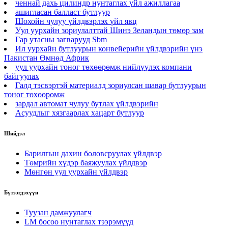
ченнай дахь цилиндр нунтаглах үйл ажиллагаа
ашигласан балласт бутлуур
Шохойн чулуу үйлдвэрлэх үйл явц
Уул уурхайн зориулалттай Шинэ Зеландын төмөр зам
Гар утасны загварууд Sbm
Ил уурхайн бутлуурын конвейерийн үйлдвэрийн үнэ
Пакистан Өмнөд Африк
уул уурхайн тоног төхөөрөмж нийлүүлэх компани
байгуулах
Галд тэсвэртэй материалд зориулсан шавар бутлуурын
тоног төхөөрөмж
зардал автомат чулуу бутлах үйлдвэрийн
Асуудлыг хязгаарлах хацарт бутлуур
Шийдэл
Барилгын дахин боловсруулах үйлдвэр
Төмрийн хүдэр баяжуулах үйлдвэр
Мөнгөн уул уурхайн үйлдвэр
Бүтээгдэхүүн
Туузан дамжуулагч
LM босоо нунтаглах тээрэмүүд