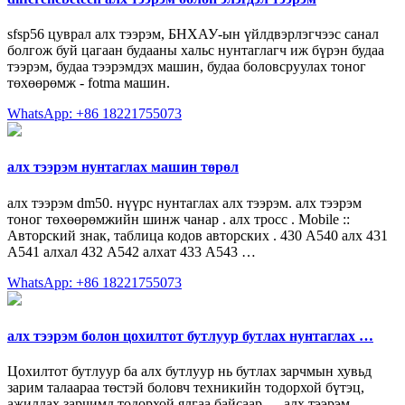
sfsp56 цуврал алх тээрэм, БНХАУ-ын үйлдвэрлэгчээс санал
болгож буй цагаан будааны хальс нунтаглагч иж бүрэн будаа
тээрэм, будаа тээрэмдэх машин, будаа боловсруулах тоног
төхөөрөмж - fotma машин.
WhatsApp: +86 18221755073
алх тээрэм нунтаглах машин төрөл
алх тээрэм dm50. нүүрс нунтаглах алх тээрэм. алх тээрэм
тоног төхөөрөмжийн шинж чанар . алх тросс . Mobile ::
Авторский знак, таблица кодов авторских . 430 А540 алх 431
А541 алхал 432 А542 алхат 433 А543 …
WhatsApp: +86 18221755073
алх тээрэм болон цохилтот бутлуур бутлах нунтаглах …
Цохилтот бутлуур ба алх бутлуур нь бутлах зарчмын хувьд
зарим талаараа төстэй боловч техникийн тодорхой бүтэц,
ажиллах зарчимд тодорхой ялгаа байсаар … алх тээрэм …