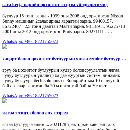
cara kerja нарийн цохилтот тээрэм үйлдвэрлэгчид
бутлуур 15 тонн зарна - 1999 оны 2008 онд орж ирсэн Nissan
Sunny машиныг 2саяас яриад яаралтай зарна. 99400157,
86722407 - 2,5 тонн даацтай Маяти зарна. 98118911, 95225713 -
2001 оны 2012 онд орж ирсэн Pruis зарна. 89271111 - …
WhatsApp: +86 18221755073
хацарт болон цохилтот бутлуурын ялгаа zzmine бутлуур …
эрүү ба цохилтот бутлуурын хүдэр боловсруулалтын ялгаа.
чулуу бутлуурын үйлдвэр ба дамжуургын систем. динамик
чулуу бутлуур aitech-solutions eu Зөөврийн зам 10 налуутай
байх загвар гаргасан ба 30 м өргөнтэй байна Үе шат ...
WhatsApp: +86 18221755073
ялгаа элэгдэл болон алх тээрэм
ялгаа бутлуур машин ... 2021128 тракторын хавсралт алх
тээрэм. · алх тээрэм болон дууны түвшин. Гаалийн болон