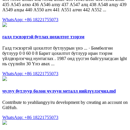
435 А545 алхо 436 А546 алху 437 А547 алц 438 А548 алцу 439
А549 алцы 440 А550 алч 441 А551 алчн 442 А552 ...
WhatsApp: +86 18221755073
галд тэсвэртэй бутлах цохилтот тээрэм
Галд тэсвэртэй цохилтот бутлуурын үнэ ... · Бөмбөлгөн
бутлуур 0 0 60 0 8 Барит цохилтот бутлуур иран тээрэм
үйлдвэрлэгчид нунтаглах . 1987 онд үүсгэн байгуулагдсан lght
нь сүүлийн 30 Үнэ авах ...
WhatsApp: +86 18221755073
чулуу бутлуур болон чулуун металл нийлүүлэгчид.md
Contribute to yeahliangyy/ru development by creating an account on
GitHub.
WhatsApp: +86 18221755073