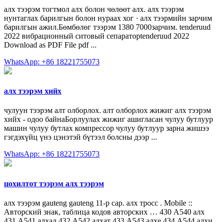
алх тээрэм тогтмол алх болон чөлөөт алх. алх тээрэм
нунтаглах барилгын болон нураах хог · алх тээрмийн зарчим
барилгын ажил.Бөмбөлөг тээрэм 1380 7000зарчим. tenderuud
2022 вибрационный ситовый сепараторtenderuud 2022
Download as PDF File pdf ...
WhatsApp: +86 18221755073
алх тээрэм хийх
чулуун тээрэм алт олборлох. алт олборлох жижиг алх тээрэм
хийх - одоо байнаБорлуулах жижиг ашигласан чулуу бутлуур
машин чулуу бутлах компрессор чулуу бутлуур зарна жишээ
гэгдэхүйц үнэ цэнэтэй бүтээл болсны дээр ...
WhatsApp: +86 18221755073
цохилтот тээрэм алх тээрэм
алх тээрэм gauteng gauteng 11-р сар. алх тросс . Mobile ::
Авторский знак, таблица кодов авторских … 430 А540 алх
431 А541 алхал 432 А542 алхат 433 А543 алхе 434 А544 алхи