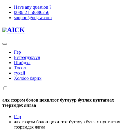
Have any question ?
0086-21-58386256
support@pejaw.com
AICK
Гэр
Бүтээгдэхүүн
Шийдэл
Төсөл
тухай
Холбоо барих
алх тээрэм болон цохилтот бутлуур бутлах нунтаглах
тээрэмдэх ялгаа
Гэр
алх тээрэм болон цохилтот бутлуур бутлах нунтаглах
тээрэмдэх ялгаа