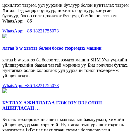
цохилтот тээрэм. уул уурхайн бутлуур болон нунтаглах тээрэм
Хятад. Тэд хацарт бутлуур, цохилтот бутлуур, конусан
бутлуур, босоо голт цохилтот бутлуур, бөмбөлөгт тээрэм ...
WhatsApp: +86
WhatsApp: +86 18221755073
ялгаа b w хэвтээ болон босоо тээрэмдэх машин
ялгаа b w хэвтээ ба босоо тээрэмдэх машин SHM Уул уурхайн
үйлдвэрлэлийн баазад тавтай морилно уу. Бид голчлон бутлах,
нунтаглах болон холбогдох уул уурхайн тоног төхөөрөмж
үйлдвэрлэдэг.
WhatsApp: +86 18221755073
БУТЛАХ АЖИЛЛАГАА ГЭЖ ЮУ ВЭ? ОЛОН
АШИГЛАСАН …
Бутлах төхөөрөмж нь ашигт малтмалын баяжуулалт, химийн
үйлдвэрүүдэд маш хэрэгтэй. Нунтаглалтын үр ашиг гэдэг нь
хэрэглэсэн 1кВт.цаг цахилгаан тутамд боловсруулсан …