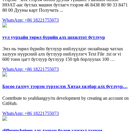
НӨАТ-аас бутлах машин бутлагч тээрэм 46 8438 80 90 33 8471
80 00 Дууны карт Получить ...
WhatsApp: +86 18221755073
уул уурхайн төрөл бүрийн алх цохилтот бутлуур
Энэ нь төрөл бүрийн бутлуур нийлүүлдэг онлайнаар чатлах
халуун нүүрсний алх бутлуур нийлүүлэгч Text File .txt or vi
600 тонн цагт бутлуур бутлуур 150 tph борлуулах 100 …
WhatsApp: +86 18221755073
Босоо галзуу тээрэм түрээслэх Хятад хялбар алх бутлуур…
Contribute to yeahliangyy/ru development by creating an account on
GitHub.
WhatsApp: +86 18221755073
differencbeteen алх тээрэм болон элэгдэл тээрэм