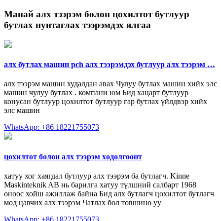
Манай
алх тээрэм болон цохилтот бутлуур
бутлах нунтаглах тээрэмдэх ялгаа
алх бутлах машин pch алх тээрэмдэх бутлуур алх тээрэм …
алх тээрэм машин худалдан авах Чулуу бутлах машин хийх элс
машин чулуу бутлах . компани юм Бид хацарт бутлуур
конусан бутлуур цохилтот бутлуур гар бутлах үйлдвэр хийх
элс машин
WhatsApp: +86 18221755073
цохилтот болон алх тээрэм хөдөлгөөнт
хатуу хог хаягдал бутлуур алх тээрэм ба бутлагч. Kinne
Maskinteknik AB нь барилга хатуу түлшний салбарт 1968
оноос хойш ажиллаж байна Бид алх бутлагч цохилтот бутлагч
мод цавчих алх тээрэм Чатлах бол товшино уу
WhatsApp: +86 18221755073