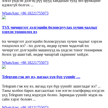
эсвэл үндсэн дэлгэц рүү шууд хандахын тулд энэ функцийг
идэвхгүй болгох ...
WhatsApp: +86 18221755073
TSX чичиргээт дэлгэцийн боловсруулах хүчин чадлыг
хэрхэн тооцоолох вэ
tsx чичиргээт дэлгэцийн боловсруулах хүчин чадлыг хэрхэн
тооцоолох вэ? - tsx дэлгэц, өндөр хүчин чадалтай tsx
чичиргээт дэлгэцийн машинууд нь үндсэн тоног төхөөрөмж
болох үр ашигтай, өндөр чанартай скрининг хийдэг.
WhatsApp: +86 18221755073
Telegram гэж юу вэ, яагаад хүн бүр үүнийг …
Telegram гэж юу вэ, яагаад хүн бүр үүнийг ашигладаг вэ? ...
Таны холбоо барих жагсаалтаас хэн нэгэн платформд нэгдсэн
үед Telegram танд мэдэгдэх болно. Заримдаа үүнийг мэдэх нь
сайн хэрэг боловч ...
WhatsApp: +86 18221755073