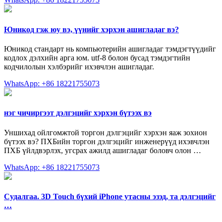
Юникод гэж юу вэ, үүнийг хэрхэн ашигладаг вэ?
Юникод стандарт нь компьютерийн ашигладаг тэмдэгтүүдийг
кодлох дэлхийн арга юм. utf-8 болон бусад тэмдэгтийн
кодчилолын хэлбэрийг ихэвчлэн ашигладаг.
WhatsApp: +86 18221755073
нэг чичиргээт дэлгэцийг хэрхэн бүтээх вэ
Уншихад ойлгомжтой торгон дэлгэцийг хэрхэн яаж зохион
бүтээх вэ? ПХБийн торгон дэлгэцийг инженерүүд ихэвчлэн
ПХБ үйлдвэрлэх, угсрах ажилд ашигладаг боловч олон …
WhatsApp: +86 18221755073
Судалгаа. 3D Touch бүхий iPhone утасны эзэд, та дэлгэцийг
…