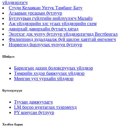
үйлдвэрлэгч
Студи Келаякан Унтук Тамбанг Бату
Агаарын урсацын бутлуур
Бутлуурын гүйлтийн нийлүүлэгч Малайз
Аж үйлдвэрийн элс угаах үйлдвэрийн схем
давирхай давирхайн бутлагч хятад
Энэтхэг дэх чулуу бутлуур үйлдвэрлэгчид Вестбенгал
Филиппинд худалдаалж буй шилэн хавтгай өнгөлөгч
Норвегид борлуулах чулуун бутлуур
Шийдэл
Барилгын дахин боловсруулах үйлдвэр
Төмрийн хүдэр баяжуулах үйлдвэр
Мөнгөн уул уурхайн үйлдвэр
Бүтээгдэхүүн
Туузан дамжуулагч
LM босоо нунтаглах тээрэмүүд
PY конусан бутлуур
Холбоо барих