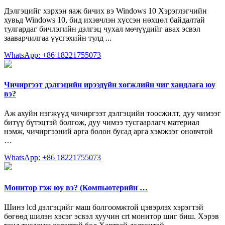
Дэлгэцийг хэрхэн яаж бичих вэ Windows 10 Хэрэглэгчийн
хувьд Windows 10, бид ихэвчлэн хүссэн нөхцөл байдалтай
тулгардаг бичлэгийн дэлгэц чухал мөчүүдийг авах эсвэл
зааварчилгаа үүсгэхийн тулд ...
WhatsApp: +86 18221755073
Чичиргээт дэлгэцийн ирээдүйн хөгжлийн чиг хандлага юу
вэ?
Аж ахуйн нэгжүүд чичиргээт дэлгэцийн тоосжилт, дуу чимээг
битүү бүтэцтэй болгож, дуу чимээ тусгаарлагч материал
нэмж, чичиргээний арга болон бусад арга хэмжээг оновчтой
…
WhatsApp: +86 18221755073
Монитор гэж юу вэ? (Компьютерийн …
Шинэ lcd дэлгэцийг маш болгоомжтой цэвэрлэх хэрэгтэй
бөгөөд шилэн хэсэг эсвэл хуучин crt монитор шиг биш. Хэрэв