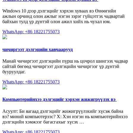
Windows 10 дээр дэлгэцийг хэрхэн хуваах вэ Өнөөгийн
ажлын орчинд олон ажлыг нэгэн зэрэг гүйцэтгэх чадвартай
байхын тулд үр дүнтэй олон ажил хийх нь чухал юм.
WhatsApp: +86 18221755073
чичиргээт дэлгэцийн хавчаарууд
Манай чичиргээт дэлгэцийн пүрш нь цочрол шингээх чадвар
сайтай бөгөөд чичиргээт дэлгэцийн чичиргээг үр дүнтэй
бууруулдаг.
WhatsApp: +86 18221755073
Компьютерийнхээ дэлгэцийг хэрхэн жижигрүүлэх вэ ️
Асуулт: Би яагаад дэлгэцийг жижигрүүлэхийг хүсэж байна
вэ? миний компьютерээс? Х: Хэн нэгэн нь компьютерийнхээ
дэлгэцийн хэмжээг багасгахыг хүсэх …
WhatsApp: +86 18221755073