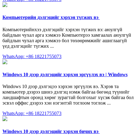
Компьютерийн дэлгэцийг хэрхэн түгжих вэ ️
Компьютерийнхээ дэлгэцийг хэрхэн түгжих вэ: аюулгүй
байдлын чухал арга хэмжээ Компьютерээ хамгаалах аюулгүй
байдлын чухал арга хэмжээ бол төхөөрөмжийг ашиглаагүй
үед дэлгэцийг түгжих ...
WhatsApp: +86 18221755073
Windows 10 дээр дэлгэцийг хэрхэн эргүүлэх вэ | Windows
Windows 10 дээр дэлгэцээ хэрхэн эргүүлэх вэ. Хэрэв та
компьютер дээрээ шинэ дэлгэц нэмж байгаа бөгөөд түүнийг
ландшафтын оронд хөрөг зурагтай болгохыг хүсэж байгаа бол
эсвэл оффис дээрээ хэн нэгэнтэй тоглоом тоглож ...
WhatsApp: +86 18221755073
Windows 10 дээр дэлгэцийг хэрхэн бичих вэ ️