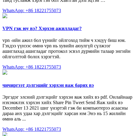
танд тусламж хэрэгтэй бол Хавтгай дэлгэцтэй …
WhatsApp: +86 18221755073
VPN гэж юу вэ? Хэрхэн ажилладаг?
vpn -ийн ажил бол үүнийг ойлгоход тийм ч хэцүү биш юм.
Гэхдээ үүнээс өмнө vpn нь хувийн аюулгүй сүлжээг
ашиглахад ашигладаг протокол эсвэл дүрмийн талаар энгийн
ойлголттой болох хэрэгтэй.
WhatsApp: +86 18221755073
чичиргээт дэлгэцийг хэрхэн яаж барих вэ
Эргэдэг элсний дэлгэцийг хэрхэн яаж хийх вэ pdf. Онлайнаар
нэхэмжлэх хэрхэн хийх Share Pin Tweet Send Яаж хийх вэ
December 13 2021 шиг үнэртэй гэж би компьютерээ асаасны
дараа анх удаа хар дэлгэцийг харсан юм Энэ нь 15 жилийн
өмнө аль ...
WhatsApp: +86 18221755073