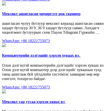
Мексикт ашигласан чичиргээт рок скринер
ашигласан чулуу бутлуур мексикт кералад ашигласан саяжи
хацарт бутлуур 30 9. 36 9 хацарт бутлуур саяжи. Анхдагч
хөдөлгөөнт бутлуурын схем Tlayou Tdiagram Гүржийн …
WhatsApp: +86 18221755073
Компьютерийн дэлгэцийг хэрхэн хуваах вэ. ️
Олон дэлгэцтэй компьютерийн дэлгэцийг хэрхэн хуваах вэ
Олон дэлгэцтэй компьютер дээр дэлгэцийг хуваахын тулд
таны ашиглаж буй үйлдлийн системээс хамааран өөр өөр
сонголт, тохиргоо байдаг.
WhatsApp: +86 18221755073
Мексикт гар утсаа хэрхэн хянах вэ ️