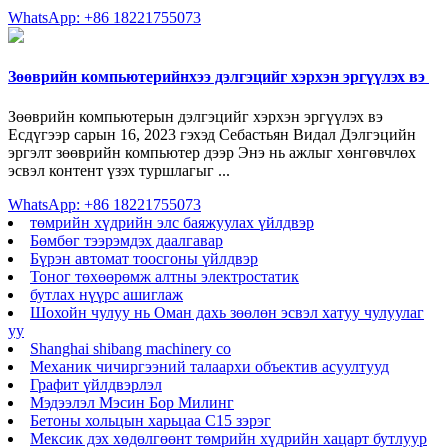
WhatsApp: +86 18221755073
Зөөврийн компьютерийнхээ дэлгэцийг хэрхэн эргүүлэх вэ ️
Зөөврийн компьютерын дэлгэцийг хэрхэн эргүүлэх вэ
Есдүгээр сарын 16, 2023 гэхэд Себастьян Видал Дэлгэцийн
эргэлт зөөврийн компьютер дээр Энэ нь ажлыг хөнгөвчлөх
эсвэл контент үзэх туршлагыг ...
WhatsApp: +86 18221755073
төмрийн хүдрийн элс баяжуулах үйлдвэр
Бөмбөг тээрэмдэх даалгавар
Бүрэн автомат тоосгоны үйлдвэр
Тоног төхөөрөмж алтны электростатик
бутлах нүүрс ашиглаж
Шохойн чулуу нь Оман дахь зөөлөн эсвэл хатуу чулуулаг
уу
Shanghai shibang machinery co
Механик чичиргээний талаархи объектив асуултууд
Графит үйлдвэрлэл
Мэдээлэл Мэсин Бор Милинг
Бетоны хольцын харьцаа C15 зэрэг
Мексик дэх хөдөлгөөнт төмрийн хүдрийн хацарт бутлуур