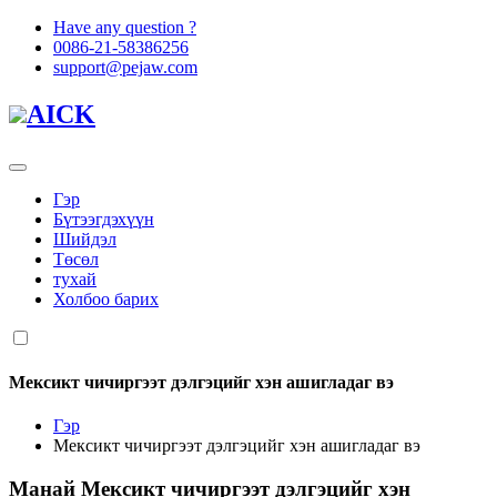
Have any question ?
0086-21-58386256
support@pejaw.com
AICK
Гэр
Бүтээгдэхүүн
Шийдэл
Төсөл
тухай
Холбоо барих
Мексикт чичиргээт дэлгэцийг хэн ашигладаг вэ
Гэр
Мексикт чичиргээт дэлгэцийг хэн ашигладаг вэ
Манай
Мексикт чичиргээт дэлгэцийг хэн