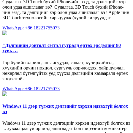
Судалгаа. 3D Touch бүхий iPhone-ийн эзэд, та дэлгэцийг хэр
олон удаа ашигладаг вэ? ️ Судалгаа. 3D Touch бүхий iPhone-
ийн эзэд, та дэлгэцийг хэр олон удаа ашигладаг вэ? Apple-ийн
3D Touch технологийг харьцуулж (хүчийг илрүүлдэг
WhatsApp: +86 18221755073
"Дэлгэцийн донтолт сэтгэл гутралд өртөх эрсдэлийг 80
хувь …
Гэр бүлийн харилцааны асуудал, салалт, хүчирхийлэл,
хүүхдийн орчин нөхцөл, сургууль өөрчлөгдөх, хайр дурлал,
нөхөрлөл бүтэлгүйтэх үед хүүхэд дэлгэцийн хамааралд өртөх
эрсдэлтэй.
WhatsApp: +86 18221755073
Windows 11 дээр түгжих дэлгэцийг хэрхэн идэвхгүй болгох
вэ
Windows 11 дээр түгжих дэлгэцийг хэрхэн идэвхгүй болгох вэ
... хуваалцаагүй орчинд ашигладаг бол ширээний компьютер