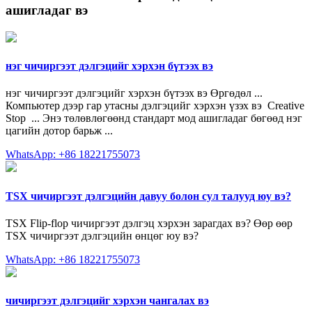
ашигладаг вэ
нэг чичиргээт дэлгэцийг хэрхэн бүтээх вэ
нэг чичиргээт дэлгэцийг хэрхэн бүтээх вэ Өргөдөл ...
Компьютер дээр гар утасны дэлгэцийг хэрхэн үзэх вэ ️ Creative
Stop ️ ... Энэ төлөвлөгөөнд стандарт мод ашигладаг бөгөөд нэг
цагийн дотор барьж ...
WhatsApp: +86 18221755073
TSX чичиргээт дэлгэцийн давуу болон сул талууд юу вэ?
TSX Flip-flop чичиргээт дэлгэц хэрхэн зарагдах вэ? Өөр өөр
TSX чичиргээт дэлгэцийн өнцөг юу вэ?
WhatsApp: +86 18221755073
чичиргээт дэлгэцийг хэрхэн чангалах вэ