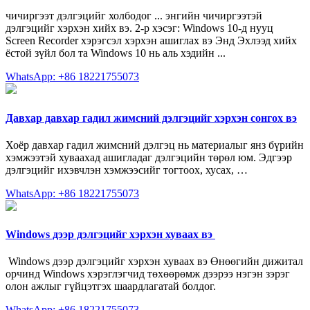
чичиргээт дэлгэцийг холбодог ... энгийн чичиргээтэй
дэлгэцийг хэрхэн хийх вэ. 2-р хэсэг: Windows 10-д нууц
Screen Recorder хэрэгсэл хэрхэн ашиглах вэ Энд Эхлээд хийх
ёстой зүйл бол та Windows 10 нь аль хэдийн ...
WhatsApp: +86 18221755073
Давхар давхар гадил жимсний дэлгэцийг хэрхэн сонгох вэ
Хоёр давхар гадил жимсний дэлгэц нь материалыг янз бүрийн
хэмжээтэй хуваахад ашигладаг дэлгэцийн төрөл юм. Эдгээр
дэлгэцийг ихэвчлэн хэмжээсийг тогтоох, хусах, …
WhatsApp: +86 18221755073
Windows дээр дэлгэцийг хэрхэн хуваах вэ ️
‌ Windows дээр дэлгэцийг хэрхэн хуваах вэ Өнөөгийн дижитал
орчинд Windows хэрэглэгчид төхөөрөмж дээрээ нэгэн зэрэг
олон ажлыг гүйцэтгэх шаардлагатай болдог.
WhatsApp: +86 18221755073