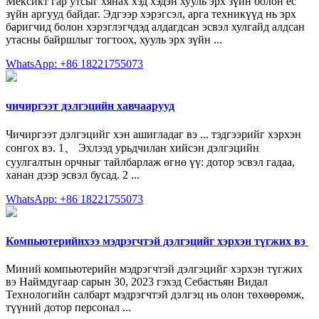
Мексикт гар утсыг хянах хэд хэдэн хууль эрх зүйн болон ёс
зүйн аргууд байдаг. Эдгээр хэрэгсэл, арга техникүүд нь эрх
баригчид болон хэрэглэгчдэд алдагдсан эсвэл хулгайд алдсан
утасны байршлыг тогтоох, хууль эрх зүйн ...
WhatsApp: +86 18221755073
чичиргээт дэлгэцийн хавчаарууд
Чичиргээт дэлгэцийг хэн ашигладаг вэ ... тэдгээрийг хэрхэн
сонгох вэ. 1、 Эхлээд урьдчилан хийсэн дэлгэцийн
суулгалтын орчныг тайлбарлаж өгнө үү: дотор эсвэл гадаа,
ханан дээр эсвэл бусад. 2 ...
WhatsApp: +86 18221755073
Компьютерийнхээ мэдрэгчтэй дэлгэцийг хэрхэн түгжих вэ ️
Миний компьютерийн мэдрэгчтэй дэлгэцийг хэрхэн түгжих
вэ Наймдугаар сарын 30, 2023 гэхэд Себастьян Видал
Технологийн салбарт мэдрэгчтэй дэлгэц нь олон төхөөрөмж,
түүний дотор персонал ...