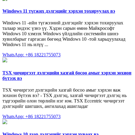
Windows 11 түгжих дэлгэцийг хэрхэн тохируулах вэ
Windows 11 -ийн түгжээний дэлгэцийг хэрхэн тохируулах
талаар эндээс үзнэ үү. Хэдэн сарын өмнө Майкрософт
Windows 10 хэмээх Windows үйлдлийн системийн шинэ
хувилбарыг гаргасан бөгөөд Windows 10 -той харьцуулахад
Windows 11 нь илүү ...
WhatsApp: +86 18221755073
TSX чичиргээт дэлгэцийн хазгай босоо амыг хэрхэн зохион
бүтээх вэ
TSX чичиргээт дэлгэцийн хазгай босоо амыг хэрхэн яаж
зохион бүтээх вэ? - TSX дэлгэц, хазгай чичиргээт дэлгэц нь
тэдгээрийн олон төрлийн нэг юм. TSX Eccentric чичиргээт
дэлгэцийг шигших, ангилахад ашигладаг
WhatsApp: +86 18221755073
Windows 10 дээр дэлгэцийг хэрхэн хуваах вэ ️