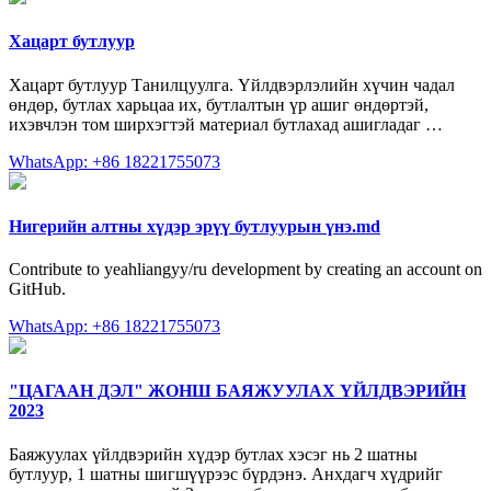
Хацарт бутлуур
Хацарт бутлуур Танилцуулга. Үйлдвэрлэлийн хүчин чадал
өндөр, бутлах харьцаа их, бутлалтын үр ашиг өндөртэй,
ихэвчлэн том ширхэгтэй материал бутлахад ашигладаг …
WhatsApp: +86 18221755073
Нигерийн алтны хүдэр эрүү бутлуурын үнэ.md
Contribute to yeahliangyy/ru development by creating an account on
GitHub.
WhatsApp: +86 18221755073
"ЦАГААН ДЭЛ" ЖОНШ БАЯЖУУЛАХ ҮЙЛДВЭРИЙН
2023
Баяжуулах үйлдвэрийн хүдэр бутлах хэсэг нь 2 шатны
бутлуур, 1 шатны шигшүүрээс бүрдэнэ. Анхдагч хүдрийг