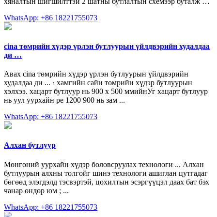
хяналтын шигшилттэй 2 шатны бутлалтын схемээр буталж …
WhatsApp: +86 18221755073
cina төмрийн хүдэр үрлэн бутлуурын үйлдвэрийн худалдаа
ди …
Авах cina төмрийн хүдэр үрлэн бутлуурын үйлдвэрийн
худалдаа ди ... · хамгийн сайн төмрийн хүдэр бутлуурын
хэлхээ. хацарт бутлуур нь 900 х 500 ммийнУг хацарт бутлуур
нь уул уурхайн pe 1200 900 нь зам ...
WhatsApp: +86 18221755073
Алхан бутлуур
Мөнгөний уурхайн хүдэр боловсруулах технологи ... Алхан
бутлуурын алхны толгойг шинэ технологи ашиглан цутгадаг
бөгөөд элэгдэлд тэсвэртэй, цохилтын эсэргүүцэл даах бат бэх
чанар өндөр юм ; ...
WhatsApp: +86 18221755073