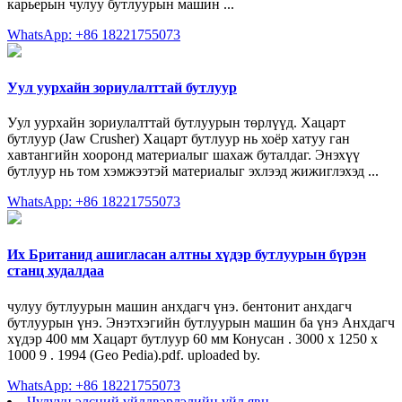
карьерын чулуу бутлуурын машин ...
WhatsApp: +86 18221755073
Уул уурхайн зориулалттай бутлуур
Уул уурхайн зориулалттай бутлуурын төрлүүд. Хацарт
бутлуур (Jaw Crusher) Хацарт бутлуур нь хоёр хатуу ган
хавтангийн хооронд материалыг шахаж буталдаг. Энэхүү
бутлуур нь том хэмжээтэй материалыг эхлээд жижиглэхэд ...
WhatsApp: +86 18221755073
Их Британид ашигласан алтны хүдэр бутлуурын бүрэн
станц худалдаа
чулуу бутлуурын машин анхдагч үнэ. бентонит анхдагч
бутлуурын үнэ. Энэтхэгийн бутлуурын машин ба үнэ Анхдагч
хүдэр 400 мм Хацарт бутлуур 60 мм Конусан . 3000 х 1250 х
1000 9 . 1994 (Geo Pedia).pdf. uploaded by.
WhatsApp: +86 18221755073
Чулуун элсний үйлдвэрлэлийн үйл явц