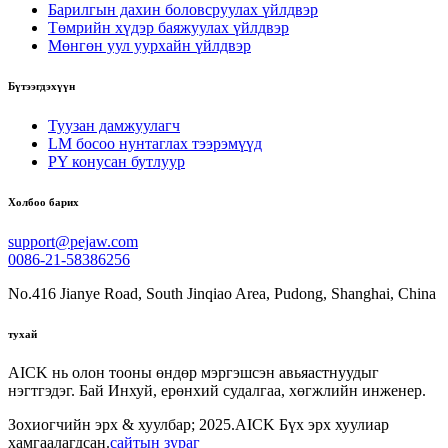
Барилгын дахин боловсруулах үйлдвэр
Төмрийн хүдэр баяжуулах үйлдвэр
Мөнгөн уул уурхайн үйлдвэр
Бүтээгдэхүүн
Туузан дамжуулагч
LM босоо нунтаглах тээрэмүүд
PY конусан бутлуур
Холбоо барих
support@pejaw.com
0086-21-58386256
No.416 Jianye Road, South Jinqiao Area, Pudong, Shanghai, China
тухай
AICK нь олон тооны өндөр мэргэшсэн авьяастнуудыг
нэгтгэдэг. Бай Инхуй, ерөнхий судалгаа, хөгжлийн инженер.
Зохиогчийн эрх & хуулбар; 2025.AICK Бүх эрх хуулиар
хамгаалагдсан.
сайтын зураг