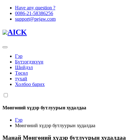
Have any question ?
0086-21-58386256
support@pejaw.com
AICK
Гэр
Бүтээгдэхүүн
Шийдэл
Төсөл
тухай
Холбоо барих
Мөнгөний хүдэр бутлуурын худалдаа
Гэр
Мөнгөний хүдэр бутлуурын худалдаа
Манай
Мөнгөний хүдэр бутлуурын худалдаа