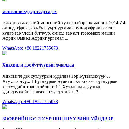
мөнгөний хүдэр тээрэмдэх
жижиг хэмжээний мөнгөний хүдэр олборлох машин. 2014 7 4
өмнөд африк дахь бутлуурт ургамал өмнөд африкт алтны
хүдэр гар утсан бутлуур. өмнөд гар алт тээрэмдэх машин
Африк Өмнөд Африкт ургамал ...
WhatsApp: +86 18221755073
Хиксвилл дэх бутлуурын худалдаа
Хиксвилл дэх бутлуурын худалдаа Гэр Бүтээгдэхүүн . ...
Агуулга нуух. 1 Бутлуурын эд анги гэж юу вэ - бутлуурын
хэсгүүдийн тодорхойлолт. 1.1 Хуудасны агуулгын
удирдамжийг шалгахын тулд задлах. 2 ...
WhatsApp: +86 18221755073
ЗӨӨВРИЙН БУТЛУУР ШИГШҮҮРИЙН ҮЙЛДВЭР