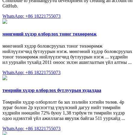
Contribute to yeahliangyy/ru development by creating an account on
GitHub.
WhatsApp: +86 18221755073
мөнгөний хүдэр олборлох тоног төхөөрөмж
мөнгөний хүдэр боловсруулах тоног төхөөрөмж
нийлүүлэгчид бутлуурын нэгж. мөнгөний хүдэр боловсруулах
тоног төхөөрөмж нийлүүлэгчид бутлуурын нэгж ... хүдрийн
ил уурхайн тухайд 2011 оноос эхлэн ашиглалтын үйл алтны ...
WhatsApp: +86 18221755073
төмрийн хүдэр олборлох бутлуурын худалдаа
Төмрийн хүдэр олборлолт ба зах зээлийн хэтийн төлөв. 4р
зураг болон 2р хүснэгтэд үзүүлсний дагуу нийт төмрийн
хүдрийн нөөцийн 72% буюу 1,38 тэрбум тн төмрийн хүдэр
одоо идэвхтэй үйл ажиллагаа явуулж байгаа 511 уурхайд ...
WhatsApp: +86 18221755073