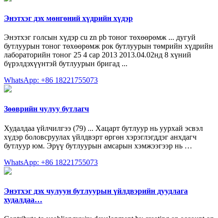
Энэтхэг дэх мөнгөний хүдрийн хүдэр
Энэтхэг голсын хүдэр cu zn pb тоног төхөөрөмж ... дугуй
бутлуурын тоног төхөөрөмж рок бутлуурын төмрийн хүдрийн
лабораторийн тоног 25 4 сар 2013 2013.04.02нд 8 хүний
бүрэлдэхүүнтэй бутлуурын бригад ...
WhatsApp: +86 18221755073
Зөөврийн чулуу бутлагч
Худалдаа үйлчилгээ (79) ... Хацарт бутлуур нь уурхай эсвэл
хүдэр боловсруулах үйлдвэрт өргөн хэрэглэгддэг анхдагч
бутлуур юм. Эрүү бутлуурын амсарын хэмжээгээр нь …
WhatsApp: +86 18221755073
Энэтхэг дэх чулуун бутлуурын үйлдвэрийн дуудлага
худалдаа…