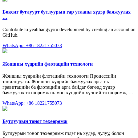
Боксит бутлуурт бутлуурын гар утааны хүдэр баяжуулах
…
Contribute to yeahliangyy/ru development by creating an account on
GitHub.
WhatsApp: +86 18221755073
Жоншны хүдрийн флотацийн технологи
Жоншны хүдрийн флотацийн технологи Процессийн
танилцуулга. Жоншны хүдрийг баяжуулах арга нь
гравитацийн ба флотацийн арга байдаг бөгөөд хүдэр
баяжуулах төхөөрөмж нь мөн хүндийн хүчний төхөөрөмж, …
WhatsApp: +86 18221755073
Бутлуурын тоног төхөөрөмж
Бутлуурын тоног төхөөрөмж гэдэг нь хүдэр, чулуу, болон