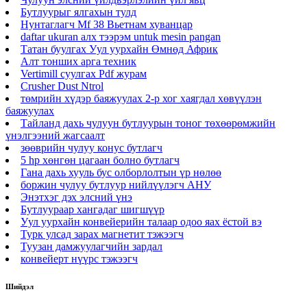
Бутлуурыг ялгахын тулд
Нунтаглагч Mf 38 Вьетнам хуванцар
daftar ukuran алх тээрэм untuk mesin pangan
Татан буулгах Уул уурхайн Өмнөд Африк
Алт тонших арга техник
Vertimill суулгах Pdf журам
Crusher Dust Ntrol
төмрийн хүдэр баяжуулах 2-р хог хаягдал хөвүүлэн
баяжуулах
Тайланд дахь чулуун бутлуурын тоног төхөөрөмжийн
үнэлгээний жагсаалт
зөөврийн чулуу конус бутлагч
5 hp хөнгөн цагаан болно бутлагч
Гана дахь хууль бус олборлолтын үр нөлөө
боржин чулуу бутлуур нийлүүлэгч АНУ
Энэтхэг дэх элсний үнэ
Бутлуураар хангадаг шигшүүр
Уул уурхайн конвейерийн талаар одоо яах ёстой вэ
Турк улсад зарах магнетит тэжээгч
Туузан дамжуулагчийн зардал
конвейерт нүүрс тэжээгч
Шийдэл