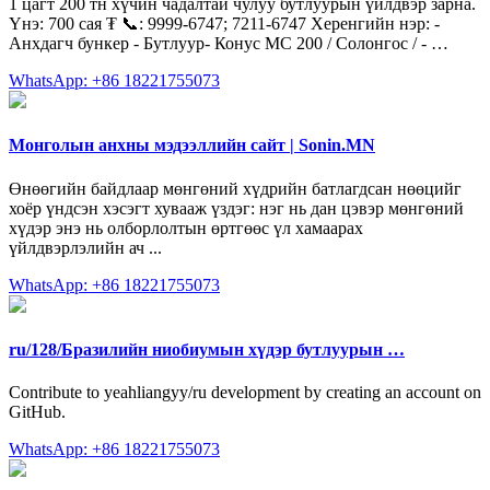
1 цагт 200 тн хүчин чадалтай чулуу бутлуурын үйлдвэр зарна.
Үнэ: 700 сая ₮ 📞: 9999-6747; 7211-6747 Херенгийн нэр: -
Анхдагч бункер - Бутлуур- Конус МС 200 / Солонгос / - …
WhatsApp: +86 18221755073
Монголын анхны мэдээллийн сайт | Sonin.MN
Өнөөгийн байдлаар мөнгөний хүдрийн батлагдсан нөөцийг
хоёр үндсэн хэсэгт хувааж үздэг: нэг нь дан цэвэр мөнгөний
хүдэр энэ нь олборлолтын өртгөөс үл хамаарах
үйлдвэрлэлийн ач ...
WhatsApp: +86 18221755073
ru/128/Бразилийн ниобиумын хүдэр бутлуурын …
Contribute to yeahliangyy/ru development by creating an account on
GitHub.
WhatsApp: +86 18221755073