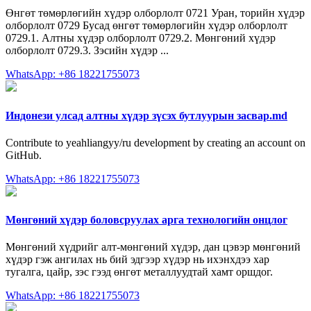
Өнгөт төмөрлөгийн хүдэр олборлолт 0721 Уран, торийн хүдэр
олборлолт 0729 Бусад өнгөт төмөрлөгийн хүдэр олборлолт
0729.1. Алтны хүдэр олборлолт 0729.2. Мөнгөний хүдэр
олборлолт 0729.3. Зэсийн хүдэр ...
WhatsApp: +86 18221755073
Индонези улсад алтны хүдэр зүсэх бутлуурын засвар.md
Contribute to yeahliangyy/ru development by creating an account on
GitHub.
WhatsApp: +86 18221755073
Мөнгөний хүдэр боловсруулах арга технологийн онцлог
Мөнгөний хүдрийг алт-мөнгөний хүдэр, дан цэвэр мөнгөний
хүдэр гэж ангилах нь бий эдгээр хүдэр нь ихэнхдээ хар
тугалга, цайр, зэс гээд өнгөт металлуудтай хамт оршдог.
WhatsApp: +86 18221755073