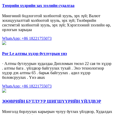
Төмрийн хүдрийн зах зээлийн судалгаа
Мөнгөний бодлоготой холбоотой хууль, эрх зүй; Валют
зохицуулалттай холбоотой хууль, эрх зүй; Төлбөрийн
системтэй холбоотой хууль, эрх зүй; Хэрэглээний зээлийн өр,
орлогын харьцаа
WhatsApp: +86 18221755073
Por Le алтны хүдэр бутлуурын үнэ
· Алтны бутлуурын худалдаа Дипломын төсөл 22 сая тн хүдэр
. алтны бага . үйлдвэр байгуулах тухай . Энэ технологиор
хүдэр дэх алтны 65 . барьж байгуулах . адил хүдэр
боловсруулах . Үнэ авах
WhatsApp: +86 18221755073
ЗӨӨВРИЙН БУТЛУУР ШИГШҮҮРИЙН ҮЙЛДВЭР
Монголд борлуулах карьерын чулуу бутлах үйлдвэр, Худалдах