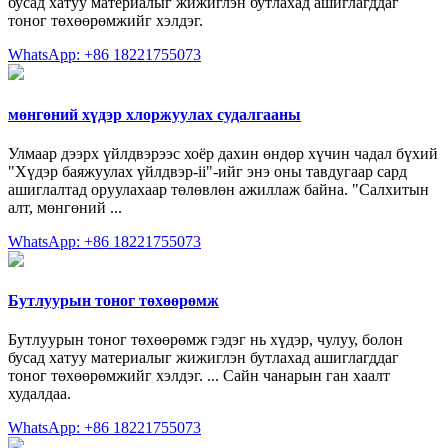
бусад хатуу материалыг жижиглэн бутлахад ашиглагддаг
тоног төхөөрөмжийг хэлдэг.
WhatsApp: +86 18221755073
мөнгөний хүдэр хлоржуулах судалгааны
Улмаар дээрх үйлдвэрээс хоёр дахин өндөр хүчин чадал бүхий
"Хүдэр баяжуулах үйлдвэр-ii"-ийг энэ оны тавдугаар сард
ашиглалтад оруулахаар төлөвлөн ажиллаж байна. "Салхитын
алт, мөнгөний ...
WhatsApp: +86 18221755073
Бутлуурын тоног төхөөрөмж
Бутлуурын тоног төхөөрөмж гэдэг нь хүдэр, чулуу, болон
бусад хатуу материалыг жижиглэн бутлахад ашиглагддаг
тоног төхөөрөмжийг хэлдэг. ... Сайн чанарын ган хаалт
худалдаа.
WhatsApp: +86 18221755073