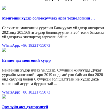
Мөнгөний хүдэр боловсруулах арга технологийн …
Салхитын мөнгөний уурхайн Баяжуулах үйлдвэр өнгөрсөн
2021онд 205.568тн хүдэр боловсруулан 3.264 тонн баяжмал
үйлдвэрлэж экспортод гаргасан байна.
WhatsApp: +86 18221755073
Египет дэх мөнгөний хүдэр
мөнгөний хүдэр ялгах үйлдвэр. Сүүлийн жилүүдэд Дукат
уурхайн мөнгөний гарц 2019 онд сая/ унц байсан бол 2020
онд сая/унц болон 6 буурсан гол шалтгаан нь хүдэр дахь
мөнгөний агуулга буурсантай ...
WhatsApp: +86 18221755073
Эрх зүйн акт дэлгэрэнгүй