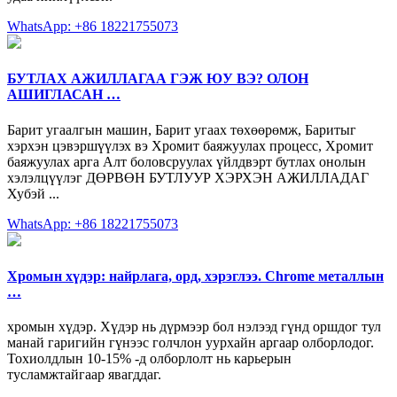
WhatsApp: +86 18221755073
БУТЛАХ АЖИЛЛАГАА ГЭЖ ЮУ ВЭ? ОЛОН
АШИГЛАСАН …
Барит угаалгын машин, Барит угаах төхөөрөмж, Баритыг
хэрхэн цэвэршүүлэх вэ Хромит баяжуулах процесс, Хромит
баяжуулах арга Алт боловсруулах үйлдвэрт бутлах онолын
хэлэлцүүлэг ДӨРВӨН БУТЛУУР ХЭРХЭН АЖИЛЛАДАГ
Хубэй ...
WhatsApp: +86 18221755073
Хромын хүдэр: найрлага, орд, хэрэглээ. Chrome металлын
…
хромын хүдэр. Хүдэр нь дүрмээр бол нэлээд гүнд оршдог тул
манай гаригийн гүнээс голчлон уурхайн аргаар олборлодог.
Тохиолдлын 10-15% -д олборлолт нь карьерын
тусламжтайгаар явагддаг.