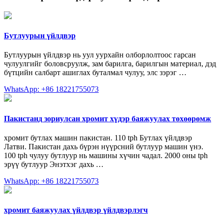
Бутлуурын үйлдвэр
Бутлуурын үйлдвэр нь уул уурхайн олборлолтоос гарсан
чулуулгийг боловсруулж, зам барилга, барилгын материал, дэд
бүтцийн салбарт ашиглах буталмал чулуу, элс зэрэг …
WhatsApp: +86 18221755073
Пакистанд зориулсан хромит хүдэр баяжуулах төхөөрөмж
хромит бутлах машин пакистан. 110 tph Бутлах үйлдвэр
Латви. Пакистан дахь бүрэн нүүрсний бутлуур машин үнэ.
100 tph чулуу бутлуур нь машины хүчин чадал. 2000 оны tph
эрүү бутлуур Энэтхэг дахь …
WhatsApp: +86 18221755073
хромит баяжуулах үйлдвэр үйлдвэрлэгч