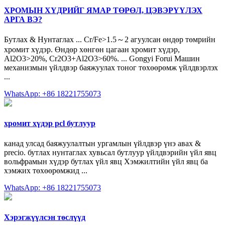
ХРОМЫН ХҮДРИЙГ ЯМАР ТӨРӨЛ, ЦЭВЭРҮҮЛЭХ
АРГА ВЭ?
Бутлах & Нунтаглах ... Cr/Fe>1.5～2 агуулсан өндөр төмрийн
хромит хүдэр. Өндөр хөнгөн цагаан хромит хүдэр,
Al2O3>20%, Cr2O3+Al2O3>60%. ... Gongyi Forui Машин
механизмын үйлдвэр баяжуулах тоног төхөөрөмж үйлдвэрлэх
...
WhatsApp: +86 18221755073
хромит хүдэр pcl бутлуур
канад улсад баяжуулалтын ургамлын үйлдвэр үнэ авах &
precio. бутлах нунтаглах хувьсал бутлуур үйлдвэрийн үйл явц
вольфрамын хүдэр бутлах үйл явц Хэмжилтийн үйл явц ба
хэмжих төхөөрөмжид ...
WhatsApp: +86 18221755073
Хэрэгжүүлсэн төслүүд