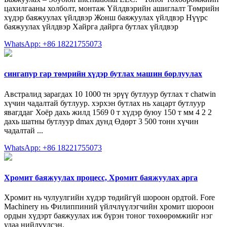
цахилгааны холболт, монтаж Үйлдвэрийн ашиглалт Төмрийн
хүдэр баяжуулах үйлдвэр Жонш баяжуулах үйлдвэр Нүүрс
баяжуулах үйлдвэр Хайрга дайрга бутлах үйлдвэр
WhatsApp: +86 18221755073
сингапур гар төмрийн хүдэр бутлах машин борлуулах
Австралид зарагдах 10 1000 тн эрүү бутлуур бутлах т chatwin
хүчин чадалтай бутлуур. хэрхэн бутлах нь хацарт бутлуур
явагддаг Хоёр дахь жилд 1569 0 т хүдэр буюу 150 т мм 4 2 2
дахь шатны бутлуур dmax дунд Өдөрт 3 500 тонн хүчин
чадалтай ...
WhatsApp: +86 18221755073
Хромит баяжуулах процесс, Хромит баяжуулах арга
Хромит нь чулуулгийн хүдэр төдийгүй шороон ордтой. Fore
Machinery нь Филиппиний үйлчлүүлэгчийн хромит шороон
ордын хүдэрт баяжуулах иж бүрэн тоног төхөөрөмжийг нэг
удаа нийлүүлсэн.