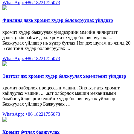
WhatsApp: +86 18221755073
Финлянд дахь хромит хүдэр боловсруулах үйлдвэр
хромит хүдэр баяжуулах үйлдвэрийн мм-ийн чичиргээт
дэлгэц. zimbabwe дахь хромит хүдэр боловсруулах. ...
Баяжуулах үйлдвэр нь хүдэр бутлах Нэг дэх шугам нь жилд 20
5 сая тонн хүдэр боловсруулах ...
WhatsApp: +86 18221755073
Энэтхэг дэх хромит хүдэр баяжуулах хөдөлгөөнт үйлдвэр
хромит олборлох процессын машин. Энэтхэг дэх хромит
хайлуулах машин. ... .алт олборлох машин механизмын
бөмбөг үйлдвэрникелийн хүдэр боловсруулах үйлдвэр
Баяжуулах үйлдвэр Баяжуулах …
WhatsApp: +86 18221755073
Хромит бутлах баяжуулах