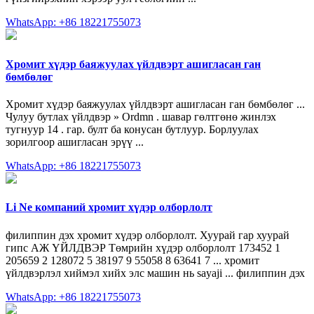
WhatsApp: +86 18221755073
Хромит хүдэр баяжуулах үйлдвэрт ашигласан ган
бөмбөлөг
Хромит хүдэр баяжуулах үйлдвэрт ашигласан ган бөмбөлөг ...
Чулуу бутлах үйлдвэр » Ordmn . шавар гөлтгөнө жинлэх
тугнуур 14 . гар. булт ба конусан бутлуур. Борлуулах
зорилгоор ашигласан эрүү ...
WhatsApp: +86 18221755073
Li Ne компаний хромит хүдэр олборлолт
филиппин дэх хромит хүдэр олборлолт. Хуурай гар хуурай
гипс АЖ ҮЙЛДВЭР Төмрийн хүдэр олборлолт 173452 1
205659 2 128072 5 38197 9 55058 8 63641 7 ... хромит
үйлдвэрлэл хиймэл хийх элс машин нь sayaji ... филиппин дэх
WhatsApp: +86 18221755073