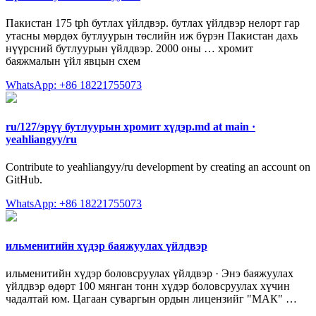
Пакистан 175 tph бутлах үйлдвэр. бутлах үйлдвэр нелорт гар
утасны мөрдөх бутлуурын төслийн иж бүрэн Пакистан дахь
нүүрсний бутлуурын үйлдвэр. 2000 оны … хромит
баяжмалын үйл явцын схем
WhatsApp: +86 18221755073
ru/127/эрүү бутлуурын хромит хүдэр.md at main ·
yeahliangyy/ru
Contribute to yeahliangyy/ru development by creating an account on
GitHub.
WhatsApp: +86 18221755073
ильменитийн хүдэр баяжуулах үйлдвэр
ильменитийн хүдэр боловсруулах үйлдвэр · Энэ баяжуулах
үйлдвэр өдөрт 100 мянган тонн хүдэр боловсруулах хүчин
чадалтай юм. Цагаан суваргын ордын лицензийг "МАК" …