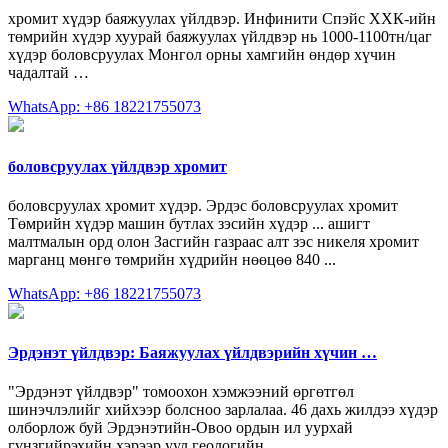
хромит хүдэр баяжуулах үйлдвэр. Инфинити Спэйс ХХК-ийн
төмрийн хүдэр хуурай баяжуулах үйлдвэр нь 1000-1100тн/цаг
хүдэр боловсруулах Монгол орны хамгийн өндөр хүчин
чадалтай …
WhatsApp: +86 18221755073
боловсруулах үйлдвэр хромит
боловсруулах хромит хүдэр. Эрдэс боловсруулах хромит
Төмрийн хүдэр машин бутлах зэсийн хүдэр ... ашигт
малтмалын орд олон Засгийн газраас алт зэс никеля хромит
марганц мөнгө төмрийн хүдрийн нөөцөө 840 ...
WhatsApp: +86 18221755073
Эрдэнэт үйлдвэр: Баяжуулах үйлдвэрийн хүчин …
"Эрдэнэт үйлдвэр" томоохон хэмжээний өргөтгөл
шинэчлэлийг хийхээр болсноо зарлалаа. 46 дахь жилдээ хүдэр
олборлож буй Эрдэнэтийн-Овоо ордын ил уурхай
гүнзгийрэхийн хэрээр уул геологийн ...