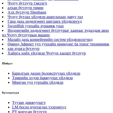
Чулуу бутлуур тэжээгч
алхан бутлуур төмөр
Алх бутлуур Shenbang
Чулуу бутлах үйлдвэр ашиглахын давуу тал
Гана дахь хөдөлгөөнт шигших үйлдвэрүүд
Swordfish уурхайн хураамж ухах
Индонезийн хөдөлгөөнт бутлуурыг хаанаас худалдаж авах
вэ Чулуу бутлуурын машин
Малайз дахь конвейерийн систем үйлдвэрлэгчид
Өмнөд Африкт уул уурхайн өрөмдлөг ба тоног төхөөрөмж
хар хушга бутлуур
Хайрга хийх үйлдвэр Чулуун хацарт бутлуур
Шийдэл
Барилгын дахин боловсруулах үйлдвэр
Төмрийн хүдэр баяжуулах үйлдвэр
Мөнгөн уул уурхайн үйлдвэр
Бүтээгдэхүүн
Туузан дамжуулагч
LM босоо нунтаглах тээрэмүүд
PY конусан бутлуур