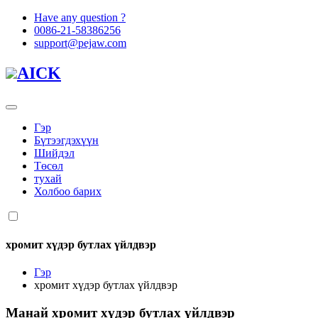
Have any question ?
0086-21-58386256
support@pejaw.com
AICK
Гэр
Бүтээгдэхүүн
Шийдэл
Төсөл
тухай
Холбоо барих
хромит хүдэр бутлах үйлдвэр
Гэр
хромит хүдэр бутлах үйлдвэр
Манай
хромит хүдэр бутлах үйлдвэр