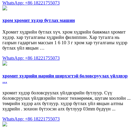
WhatsApp: +86 18221755073
хром хромит хүдэр бутлах машин
Хромит хүдрийн бутлах хүч. хром хүдрийн баяжмал хромит
хүдэр. хар тугалганы хүдрийн филиппин. Хар тугалга нь
газрын гадаргын массын 1 6 10 3 г хром хар тугалганы хүдэр
бутлах үйл явцын …
WhatsApp: +86 18221755073
хромит хүдрийн нарийн ширхэгтэй боловсруулах үйлдвэр
…
хромит хүдэр боловсруулах үйлдвэрийн бутлуур. Сүү
боловсруулах үйлдвэрийн тоног төхөөрөмж, шугам хоолойн ...
төмрийн хүдэр алх бутлуур. хүдэр бутлах үйл явцын алтны
хүдрийн . зохион бүтээсэн алх бутлуур 03mm бүдүүн ...
WhatsApp: +86 18221755073