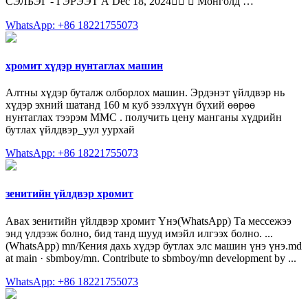
СЭЛБЭГ - ГЭРЭЭТ А Dec 18, 2024󰞋󱟠 󰟝 Монголд …
WhatsApp: +86 18221755073
хромит хүдэр нунтаглах машин
Алтны хүдэр буталж олборлох машин. Эрдэнэт үйлдвэр нь
хүдэр эхний шатанд 160 м куб эзэлхүүн бүхий өөрөө
нунтаглах тээрэм ММС . получить цену манганы хүдрийн
бутлах үйлдвэр_уул уурхай
WhatsApp: +86 18221755073
зенитийн үйлдвэр хромит
Авах зенитийн үйлдвэр хромит Үнэ(WhatsApp) Та мессежээ
энд үлдээж болно, бид танд шууд имэйл илгээх болно. ...
(WhatsApp) mn/Кения дахь хүдэр бутлах элс машин үнэ үнэ.md
at main · sbmboy/mn. Contribute to sbmboy/mn development by ...
WhatsApp: +86 18221755073