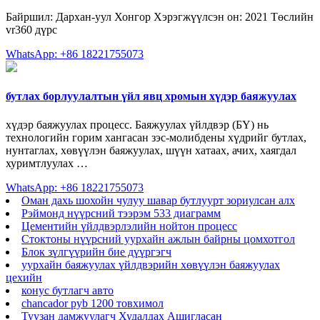
Байршил: Дархан-уул Хонгор Хэрэгжүүлсэн он: 2021 Төслийн
vr360 дүрс
WhatsApp: +86 18221755073
бутлах борлуулалтын үйл явц хромын хүдэр баяжуулах
хүдэр баяжуулах процесс. Баяжуулах үйлдвэр (БҮ) нь
технологийн горим хангасан зэс-молибдены хүдрийг бутлах,
нунтаглах, хөвүүлэн баяжуулах, шүүн хатаах, ачих, хаягдал
хуримтлуулах …
WhatsApp: +86 18221755073
Оман дахь шохойн чулуу шавар бутлуурт зориулсан алх
Рэймонд нүүрсний тээрэм 533 диаграмм
Цементийн үйлдвэрлэлийн нойтон процесс
Стоктоны нүүрсний уурхайн ажлын байрны цомхотгол
Блок зүлгүүрийн бие дүүргэгч
уурхайн баяжуулах үйлдвэрийн хөвүүлэн баяжуулах
цехийн
конус бутлагч авто
chancador pyb 1200 товхимол
Туузан дамжуулагч Худалдах Ашигласан