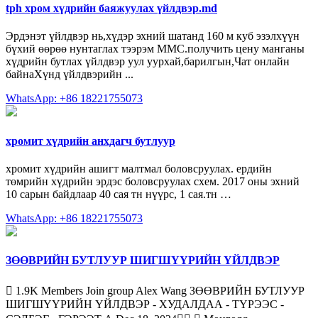
tph хром хүдрийн баяжуулах үйлдвэр.md
Эрдэнэт үйлдвэр нь,хүдэр эхний шатанд 160 м куб эзэлхүүн
бүхий өөрөө нунтаглах тээрэм ММС.получить цену манганы
хүдрийн бутлах үйлдвэр уул уурхай,барилгын,Чат онлайн
байнаХүнд үйлдвэрийн ...
WhatsApp: +86 18221755073
хромит хүдрийн анхдагч бутлуур
хромит хүдрийн ашигт малтмал боловсруулах. ердийн
төмрийн хүдрийн эрдэс боловсруулах схем. 2017 оны эхний
10 сарын байдлаар 40 сая тн нүүрс, 1 сая.тн …
WhatsApp: +86 18221755073
ЗӨӨВРИЙН БУТЛУУР ШИГШҮҮРИЙН ҮЙЛДВЭР
󰞋 1.9K Members Join group Alex Wang ЗӨӨВРИЙН БУТЛУУР
ШИГШҮҮРИЙН ҮЙЛДВЭР - ХУДАЛДАА - ТҮРЭЭС -