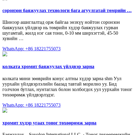
соронзон баяжуулах технологи бага агуулгатай төмрийн …
Шинээр ашиглалтад орж байгаа энэхүү нойтон соронзон
баяжуулах үйлдвэр нь төмрийн хүдэр баяжуулах гурван
шугамтай, жилд нэг сая тонн, 0-10 мм ширхэгтэй, 45-50
хувийн …
WhatsApp: +86 18221755073
колката хромит баяжуулах үйлдвэр зарна
колката мини зөөврийн конус алтны хүдэр зарна shm Уул
уурхайн үйлдвэрлэлийн баазад тавтай морилно уу. Бид
голчлон бутлах, нунтаглах болон холбогдох уул уурхайн тоног
төхөөрөмж үйлдвэрлэдэг.
WhatsApp: +86 18221755073
хромит хүдэр угаах тоног төхөөрөмж зарна
Баяжуулах – Soyolon International LLC. · Тоног төхөөрөмжийн