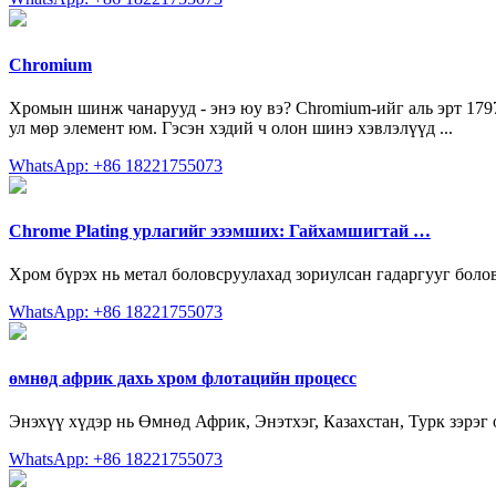
Chromium
Хромын шинж чанарууд - энэ юу вэ? Chromium-ийг аль эрт 179
ул мөр элемент юм. Гэсэн хэдий ч олон шинэ хэвлэлүүд ...
WhatsApp: +86 18221755073
Chrome Plating урлагийг эзэмших: Гайхамшигтай …
Хром бүрэх нь метал боловсруулахад зориулсан гадаргууг боло
WhatsApp: +86 18221755073
өмнөд африк дахь хром флотацийн процесс
Энэхүү хүдэр нь Өмнөд Африк, Энэтхэг, Казахстан, Турк зэрэг
WhatsApp: +86 18221755073