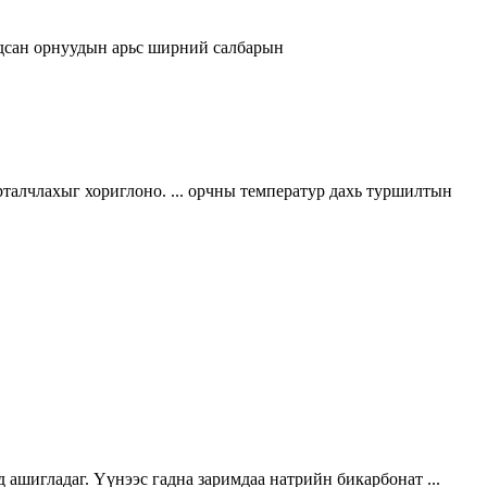
гдсан орнуудын арьс ширний салбарын
урталчлахыг хориглоно. ... орчны температур дахь туршилтын
 ашигладаг. Үүнээс гадна заримдаа натрийн бикарбонат ...