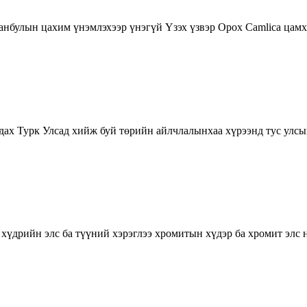
танбулын цахим үнэмлэхээр үнэгүй Үзэх үзвэр Орох Camlica цам
х Турк Улсад хийж буй төрийн айлчлалынхаа хүрээнд тус улсы
 хүдрийн элс ба түүний хэрэглээ хромитын хүдэр ба хромит элс