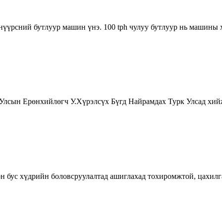
үүрсний бутлуур машин үнэ. 100 tph чулуу бутлуур нь машины хү
Улсын Ерөнхийлөгч У.Хүрэлсүх Бүгд Найрамдах Турк Улсад хий
зон бус хүдрийн боловсруулалтад ашиглахад тохиромжтой, цахи