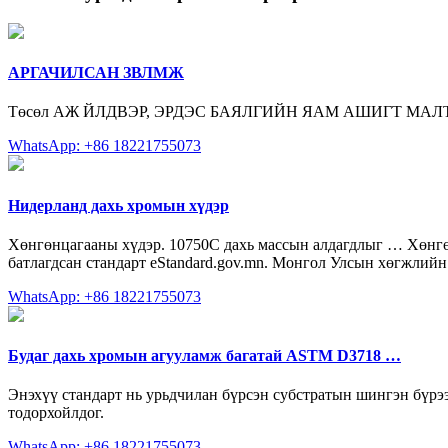
АРГАЧИЛСАН ЗВЛМЖ
Төсөл АЖ ЙЛДВЭР, ЭРДЭС БАЯЛГИЙН ЯАМ АШИГТ МА
WhatsApp: +86 18221755073
Нидерланд дахь хромын хүдэр
Хөнгөнцагааны хүдэр. 10750С дахь массын алдагдлыг … Хөнгөн
батлагдсан стандарт eStandard.gov.mn. Монгол Улсын хөгжлийн 
WhatsApp: +86 18221755073
Будаг дахь хромын агууламж багатай ASTM D3718 …
Энэхүү стандарт нь урьдчилан бүрсэн субстратын шингэн бүрээ
тодорхойлдог.
WhatsApp: +86 18221755073