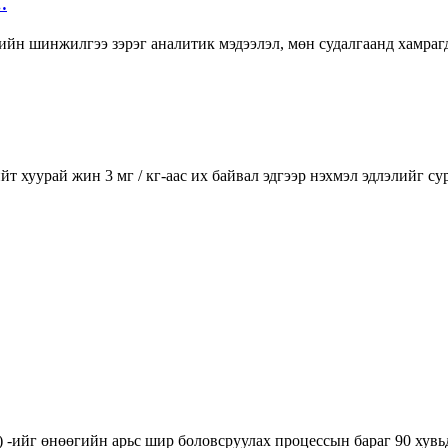
…
ийн шинжилгээ зэрэг аналитик мэдээлэл, мөн судалгаанд хамра
т хуурай жин 3 мг / кг-аас их байвал эдгээр нэхмэл эдлэлийг с
 -ийг өнөөгийн арьс шир боловсруулах процессын бараг 90 хувьд