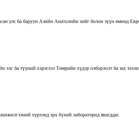
сан улс ба баруун Азийн Анатолийн хойг болон зүүн өмнөд Евро
элс ба түүний хэрэглээ Төмрийн хүдэр олборлолт ба зах зээлийн
 шинжилгээний хүрээнд эрх бүхий лабораторид явагддаг.