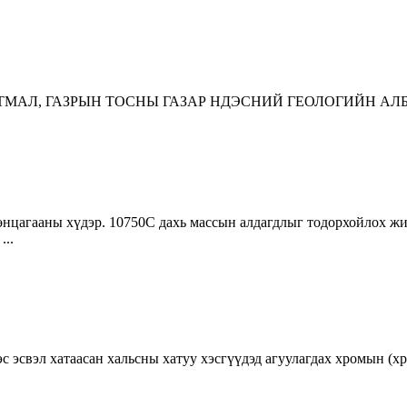
ЛТМАЛ, ГАЗРЫН ТОСНЫ ГАЗАР НДЭСНИЙ ГЕОЛОГИЙН АЛ
цагааны хүдэр. 10750С дахь массын алдагдлыг тодорхойлох жинг
...
с эсвэл хатаасан хальсны хатуу хэсгүүдэд агуулагдах хромын (х