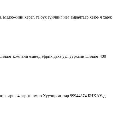
м. Мэдээжийн хэрэг, та бүх зүйлийг нэг амралтаар хэзээ ч харж
шилдэг компани өмнөд африк дахь уул уурхайн шилдэг 400
машин зарна 4 сарын өмнө Хуучирсан зар 99944874 БНХАУ-д