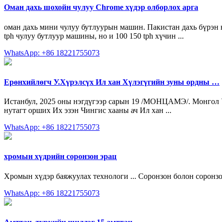
Оман дахь шохойн чулуу Chrome хүдэр олборлох арга
оман дахь мини чулуу бутлуурын машин. Пакистан дахь бүрэн н
tph чулуу бутлуур машины, но и 100 150 tph хүчин ...
WhatsApp: +86 18221755073
Ерөнхийлөгч У.Хүрэлсүх Ил хан Хүлэгүгийн зуны ордны …
Истанбул, 2025 оны нэгдүгээр сарын 19 /МОНЦАМЭ/. Монгол 
нутагт орших Их эзэн Чингис хааны ач Ил хан ...
WhatsApp: +86 18221755073
хромын хүдрийн соронзон эрац
Хромын хүдэр баяжуулах технологи ... Соронзон болон сорон
WhatsApp: +86 18221755073