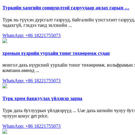
Туркийн хамгийн сонирхолтой газруудаар аялах гарын …
Турк нь түүхэн дурсгалт газрууд, байгалийн үзэсгэлэнт газрууд,
чадахгүй, гэхдээ танд эхлэхийн ...
WhatsApp: +86 18221755073
хромын хүдрийн уурхайн тоног төхөөрөмж судан
монгол дахь нүүрсний уурхайн тоног төхөөрөмж. вольфрамын 
компани.өмнөд ...
WhatsApp: +86 18221755073
Турк хром баяжуулах үйлдвэр зарна
Турк дахь бутлуурын үйлдвэрүүд ... Uae дахь шохойн чулуу б
чулуун конус get price.
WhatsApp: +86 18221755073