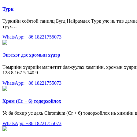
Турк
Туркийн соёлтой танилц Бүгд Найрамдах Турк улс нь тив дамна
түүх…
WhatsApp: +86 18221755073
Энэтхэг дэх хромын хүдэр
Төмрийн хүдрийн магнетит баяжуулах хамгийн. хромын хүдрийн 
128 8 167 5 140 9 …
WhatsApp: +86 18221755073
Хром (Cr + 6) тодорхойлох
Ус ба бохир ус дахь Chromium (Cr + 6) тодорхойлох нь химийн
WhatsApp: +86 18221755073