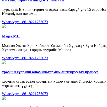
Амттан, туркийн шилдэг 15 амттан
Турк дахь E-Sim интернет өгөгдөл Тасалбаргүй үнэ 15 евро Ис
Истанбулын цахим ...
WhatsApp: +86 18221755073
Мэдээ.МН
Монгол Улсын Ерөнхийлөгч Ухнаагийн Хүрэлсүх Бүгд Найрамда
Хүлэгүгийн зуны ордны туурийн Монгол ...
WhatsApp: +86 18221755073
хромын хүдрийн алюминотермик ангижруулах процесс
хромын хүдэр эсвэл хромитын хүдэр үнэ авах & precio. хромын
мэргэжилтнүүд хэдий ч ...
WhatsApp: +86 18221755073