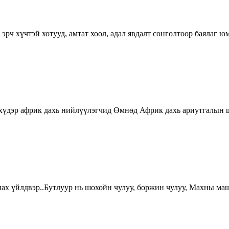
 эрч хүчтэй хотууд, амтат хоол, адал явдалт сонголтоор баялаг ю
хүдэр африк дахь нийлүүлэгчид Өмнөд Африк дахь ариутгалын 
утлах үйлдвэр..Бутлуур нь шохойн чулуу, боржин чулуу, Махны 