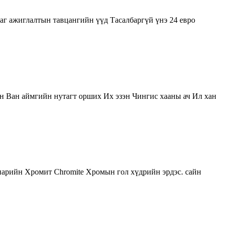
хаг ажиглалтын тавцангийн үүд Тасалбаргүй үнэ 24 евро
н Ван аймгийн нутагт орших Их эзэн Чингис хааны ач Ил хан
 нарийн Хромит Chromite Хромын гол хүдрийн эрдэс. сайн