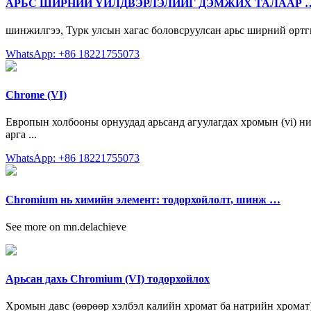
АРЬС ШИРНИЙ ҮЙЛДВЭРЛЭЛИЙГ ДЭМЖИХ ТАЛААР 
шинжилгээ, Турк улсын хагас боловсруулсан арьс ширний өртг
WhatsApp: +86 18221755073
Chrome (VI)
Европын холбооны орнуудад арьсанд агуулагдах хромын (vi) ний
арга ...
WhatsApp: +86 18221755073
Chromium нь химийн элемент: тодорхойлолт, шинж …
See more on mn.delachieve
Арьсан дахь Chromium (VI) тодорхойлох
Хромын давс (өөрөөр хэлбэл калийн хромат ба натрийн хромат)