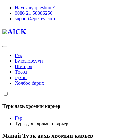
Have any question ?
0086-21-58386256
support@pejaw.com
AICK
Гэр
Бүтээгдэхүүн
Шийдэл
Төсөл
тухай
Холбоо барих
Турк дахь хромын карьер
Гэр
Турк дахь хромын карьер
Манай
Турк дахь хромын карьер