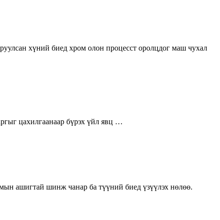
руулсан хүний биед хром олон процесст оролцдог маш чухал
аргыг цахилгаанаар бүрэх үйл явц …
ромын ашигтай шинж чанар ба түүний биед үзүүлэх нөлөө.