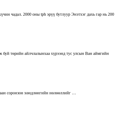
чин чадал. 2000 оны tph эрүү бутлуур Энэтхэг дахь гар нь 200
ж буй төрийн айлчлалынхаа хүрээнд тус улсын Ван аймгийн
лгаан соронзон хөндлөнгийн нөлөөллийг …