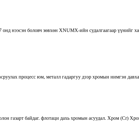
7 онд нээсэн боловч зөвхөн XNUMX-ийн судалгаагаар үүнийг ха
всруулах процесс юм, металл гадаргуу дээр хромын нимгэн давх
 олон газарт байдаг. флотаци дахь хромын асуудал. Хром (Cr) Х